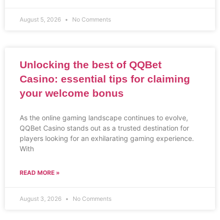
August 5, 2026
No Comments
Unlocking the best of QQBet
Casino: essential tips for claiming
your welcome bonus
As the online gaming landscape continues to evolve,
QQBet Casino stands out as a trusted destination for
players looking for an exhilarating gaming experience.
With
READ MORE »
August 3, 2026
No Comments