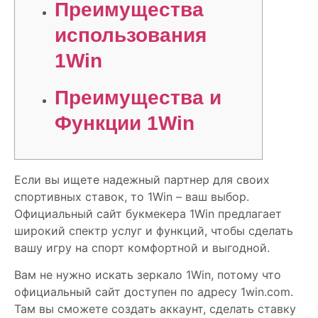
Преимущества
использования
1Win
Преимущества и
Функции 1Win
Если вы ищете надежный партнер для своих
спортивных ставок, то 1Win – ваш выбор.
Официальный сайт букмекера 1Win предлагает
широкий спектр услуг и функций, чтобы сделать
вашу игру на спорт комфортной и выгодной.
Вам не нужно искать зеркало 1Win, потому что
официальный сайт доступен по адресу 1win.com.
Там вы сможете создать аккаунт, сделать ставку