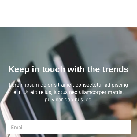
Keep in touch with the trends
Lorem ipsum dolor sit amet, consectetur adipiscing
elit. Ut elit tellus, luctus nec ullamcorper mattis,
pulvinar dapibus leo.