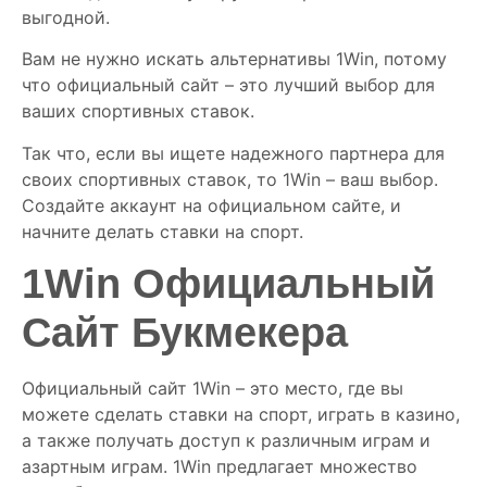
выгодной.
Вам не нужно искать альтернативы 1Win, потому
что официальный сайт – это лучший выбор для
ваших спортивных ставок.
Так что, если вы ищете надежного партнера для
своих спортивных ставок, то 1Win – ваш выбор.
Создайте аккаунт на официальном сайте, и
начните делать ставки на спорт.
1Win Официальный
Сайт Букмекера
Официальный сайт 1Win – это место, где вы
можете сделать ставки на спорт, играть в казино,
а также получать доступ к различным играм и
азартным играм. 1Win предлагает множество