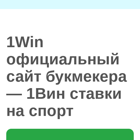
1Win
официальный
сайт букмекера
— 1Вин ставки
на спорт