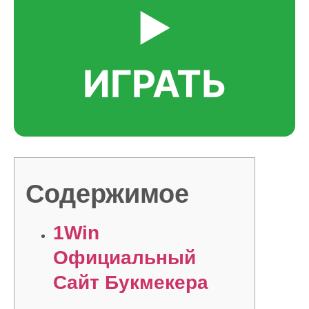
▶️
ИГРАТЬ
Содержимое
1Win
Официальный
Сайт Букмекера