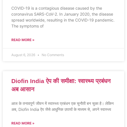
COVID-19 is a contagious disease caused by the
coronavirus SARS-CoV-2. In January 2020, the disease
spread worldwide, resulting in the COVID-19 pandemic.
The symptoms of
READ MORE »
August 6, 2026
No Comments
Diofin India ऐप की समीक्षा: स्वास्थ्य प्रबंधन
अब आसान
आज के तनावपूर्ण जीवन में स्वास्थ्य प्रबंधन एक चुनौती बन चुका है। लेकिन
अब, Diofin India ऐप जैसे आधुनिक उपायों के माध्यम से, अपने स्वास्थ्य
READ MORE »