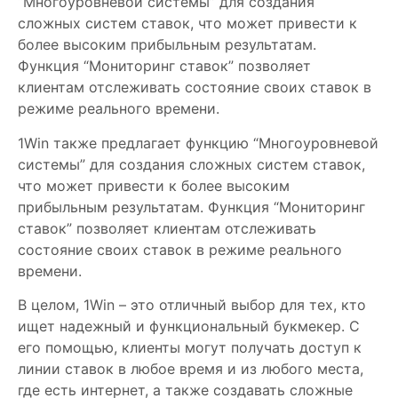
“Многоуровневой системы” для создания
сложных систем ставок, что может привести к
более высоким прибыльным результатам.
Функция “Мониторинг ставок” позволяет
клиентам отслеживать состояние своих ставок в
режиме реального времени.
1Win также предлагает функцию “Многоуровневой
системы” для создания сложных систем ставок,
что может привести к более высоким
прибыльным результатам. Функция “Мониторинг
ставок” позволяет клиентам отслеживать
состояние своих ставок в режиме реального
времени.
В целом, 1Win – это отличный выбор для тех, кто
ищет надежный и функциональный букмекер. С
его помощью, клиенты могут получать доступ к
линии ставок в любое время и из любого места,
где есть интернет, а также создавать сложные