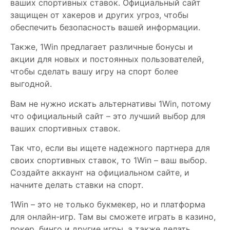
ваших спортивных ставок. Официальный сайт
защищен от хакеров и других угроз, чтобы
обеспечить безопасность вашей информации.
Также, 1Win предлагает различные бонусы и
акции для новых и постоянных пользователей,
чтобы сделать вашу игру на спорт более
выгодной.
Вам не нужно искать альтернативы 1Win, потому
что официальный сайт – это лучший выбор для
ваших спортивных ставок.
Так что, если вы ищете надежного партнера для
своих спортивных ставок, то 1Win – ваш выбор.
Создайте аккаунт на официальном сайте, и
начните делать ставки на спорт.
1Win – это не только букмекер, но и платформа
для онлайн-игр. Там вы сможете играть в казино,
покер, бинго и другие игры, а также делать