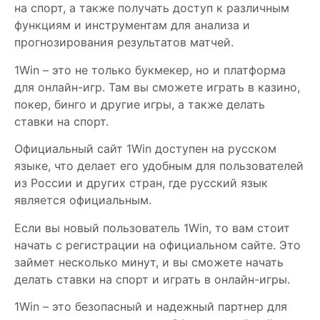
на спорт, а также получать доступ к различным
функциям и инструментам для анализа и
прогнозирования результатов матчей.
1Win – это не только букмекер, но и платформа
для онлайн-игр. Там вы сможете играть в казино,
покер, бинго и другие игры, а также делать
ставки на спорт.
Официальный сайт 1Win доступен на русском
языке, что делает его удобным для пользователей
из России и других стран, где русский язык
является официальным.
Если вы новый пользователь 1Win, то вам стоит
начать с регистрации на официальном сайте. Это
займет несколько минут, и вы сможете начать
делать ставки на спорт и играть в онлайн-игры.
1Win – это безопасный и надежный партнер для