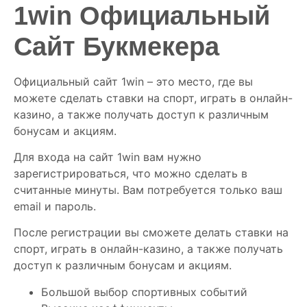
1win Официальный
Сайт Букмекера
Официальный сайт 1win – это место, где вы
можете сделать ставки на спорт, играть в онлайн-
казино, а также получать доступ к различным
бонусам и акциям.
Для входа на сайт 1win вам нужно
зарегистрироваться, что можно сделать в
считанные минуты. Вам потребуется только ваш
email и пароль.
После регистрации вы сможете делать ставки на
спорт, играть в онлайн-казино, а также получать
доступ к различным бонусам и акциям.
Большой выбор спортивных событий