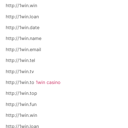
http://1win.win
http://1win.loan
http://1win.date
http://1win.name
http://1win.email
http://1win.tel
http://1win.tv
http://1win.to
1win casino
http://1win.top
http://1win.fun
http://1win.win
http://1win.loan