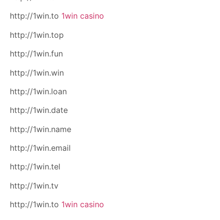
http://1win.to
1win casino
http://1win.top
http://1win.fun
http://1win.win
http://1win.loan
http://1win.date
http://1win.name
http://1win.email
http://1win.tel
http://1win.tv
http://1win.to
1win casino