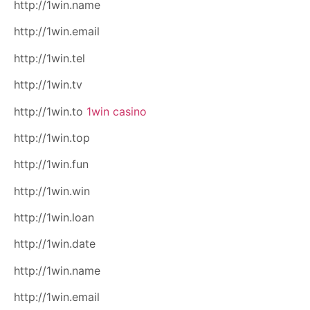
http://1win.name
http://1win.email
http://1win.tel
http://1win.tv
http://1win.to
1win casino
http://1win.top
http://1win.fun
http://1win.win
http://1win.loan
http://1win.date
http://1win.name
http://1win.email