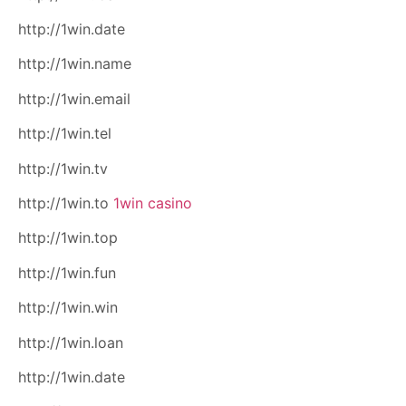
http://1win.date
http://1win.name
http://1win.email
http://1win.tel
http://1win.tv
http://1win.to
1win casino
http://1win.top
http://1win.fun
http://1win.win
http://1win.loan
http://1win.date