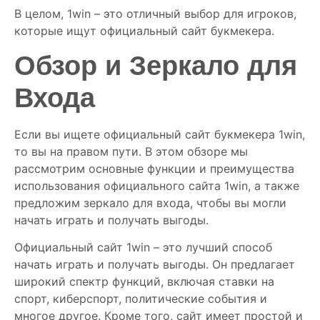
В целом, 1win – это отличный выбор для игроков,
которые ищут официальный сайт букмекера.
Обзор и Зеркало для
Входа
Если вы ищете официальный сайт букмекера 1win,
то вы на правом пути. В этом обзоре мы
рассмотрим основные функции и преимущества
использования официального сайта 1win, а также
предложим зеркало для входа, чтобы вы могли
начать играть и получать выгоды.
Официальный сайт 1win – это лучший способ
начать играть и получать выгоды. Он предлагает
широкий спектр функций, включая ставки на
спорт, киберспорт, политические события и
многое другое. Кроме того, сайт имеет простой и