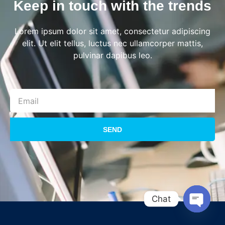
Keep in touch with the trends
Lorem ipsum dolor sit amet, consectetur adipiscing
elit. Ut elit tellus, luctus nec ullamcorper mattis,
pulvinar dapibus leo.
SEND
Chat
OPEN C