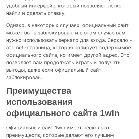
удобный интерфейс, который позволяет легко
найти и сделать ставку.
Однако, в некоторых случаях, официальный сайт
может быть заблокирован, и в этом случае вам
нужно использовать зеркало для входа. Зеркало –
это веб-страница, которая копирует содержимое
официального сайта, но имеет другой адрес. Это
позволяет вам продолжать играть и получать
выгоды, даже если официальный сайт
заблокирован.
Преимущества
использования
официального сайта 1win
Официальный сайт 1win имеет несколько
преимуществ, которые делают его лучшим