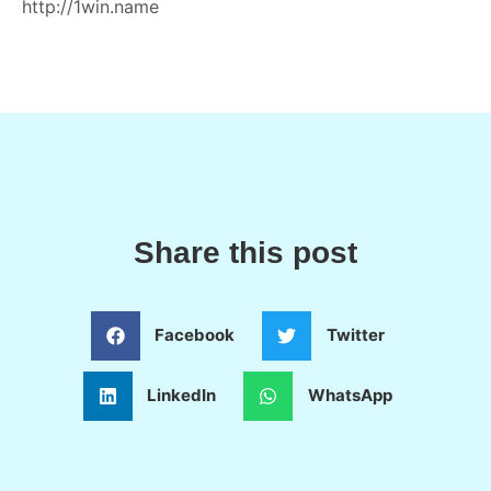
http://1win.name
Share this post
Facebook
Twitter
LinkedIn
WhatsApp