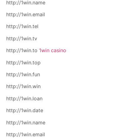
http://1win.name
http://1win.email
http://1win.tel
http://1win.tv
http://1win.to
1win casino
http://1win.top
http://1win.fun
http://1win.win
http://1win.loan
http://1win.date
http://1win.name
http://1win.email