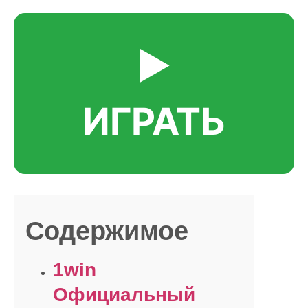
▶️
ИГРАТЬ
Содержимое
1win
Официальный