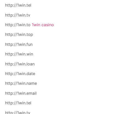
http://1win.tel
http://1win.tv
http://1win.to
1win casino
http://1win.top
http://1win.fun
http://1win.win
http://1win.loan
http://1win.date
http://1win.name
http://1win.email
http://1win.tel
http://1win.tv