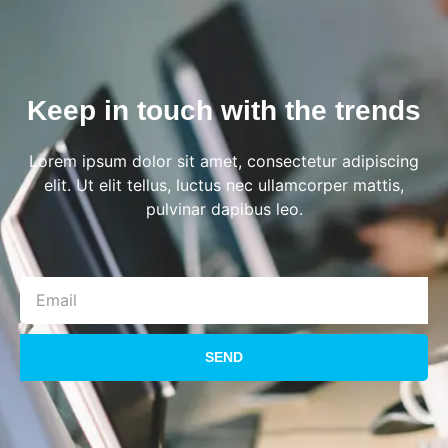
Keep in touch with the trends
Lorem ipsum dolor sit amet, consectetur adipiscing
elit. Ut elit tellus, luctus nec ullamcorper mattis,
pulvinar dapibus leo.
SEND