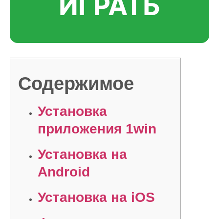
ИГРАТЬ
Содержимое
Установка
приложения 1win
Установка на
Android
Установка на iOS