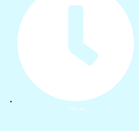
1:55 am