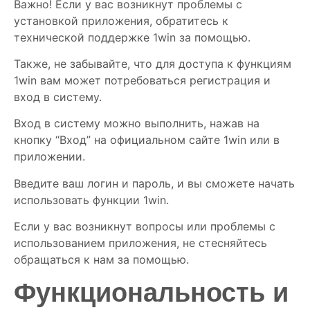
Важно! Если у вас возникнут проблемы с
установкой приложения, обратитесь к
технической поддержке 1win за помощью.
Также, не забывайте, что для доступа к функциям
1win вам может потребоваться регистрация и
вход в систему.
Вход в систему можно выполнить, нажав на
кнопку “Вход” на официальном сайте 1win или в
приложении.
Введите ваш логин и пароль, и вы сможете начать
использовать функции 1win.
Если у вас возникнут вопросы или проблемы с
использованием приложения, не стесняйтесь
обращаться к нам за помощью.
Функциональность и