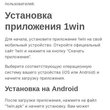
пользователей.
Установка
приложения 1win
Для начала, установите приложение 1win на свой
мобильный устройство. Откройте официальный
сайт 1win и нажмите на кнопку “Скачать
приложение”.
Выберите соответствующую операционную
систему вашего устройства (iOS или Android) и
начните загрузку приложения.
Установка на Android
После загрузки приложения, нажмите на файл
“1win.apk” и начните установку. Вам может