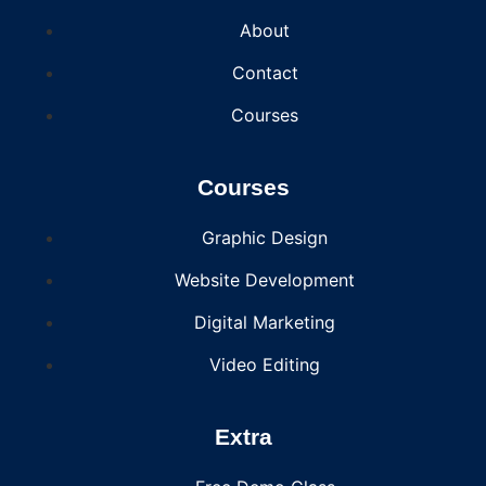
About
Contact
Courses
Courses
Graphic Design
Website Development
Digital Marketing
Video Editing
Extra