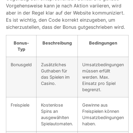
Vorgehensweise kann je nach Aktion variieren, wird
aber in der Regel klar auf der Website kommuniziert.
Es ist wichtig, den Code korrekt einzugeben, um
sicherzustellen, dass der Bonus gutgeschrieben wird.
Bonus-
Beschreibung
Bedingungen
Typ
Bonusgeld
Zusätzliches
Umsatzbedingungen
Guthaben für
müssen erfüllt
das Spielen im
werden. Max.
Casino.
Einsatz pro Spiel
begrenzt.
Freispiele
Kostenlose
Gewinne aus
Spins an
Freispielen können
ausgewählten
Umsatzbedingungen
Spielautomaten.
haben.