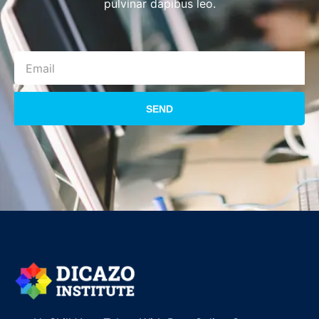
pulvinar dapibus leo.
SEND