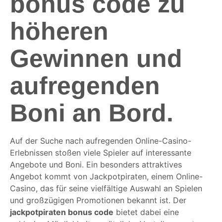
bonus code zu
höheren
Gewinnen und
aufregenden
Boni an Bord.
Auf der Suche nach aufregenden Online-Casino-
Erlebnissen stoßen viele Spieler auf interessante
Angebote und Boni. Ein besonders attraktives
Angebot kommt von Jackpotpiraten, einem Online-
Casino, das für seine vielfältige Auswahl an Spielen
und großzügigen Promotionen bekannt ist. Der
jackpotpiraten bonus code
bietet dabei eine