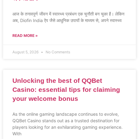
आज के तनावपूर्ण जीवन में स्वास्थ्य प्रबंधन एक चुनौती बन चुका है। लेकिन
अब, Diofin India ऐप जैसे आधुनिक उपायों के माध्यम से, अपने स्वास्थ्य
READ MORE »
August 5, 2026
No Comments
Unlocking the best of QQBet
Casino: essential tips for claiming
your welcome bonus
As the online gaming landscape continues to evolve,
QQBet Casino stands out as a trusted destination for
players looking for an exhilarating gaming experience.
With