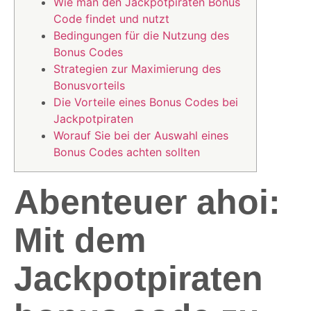
Wie man den Jackpotpiraten Bonus
Code findet und nutzt
Bedingungen für die Nutzung des
Bonus Codes
Strategien zur Maximierung des
Bonusvorteils
Die Vorteile eines Bonus Codes bei
Jackpotpiraten
Worauf Sie bei der Auswahl eines
Bonus Codes achten sollten
Abenteuer ahoi:
Mit dem
Jackpotpiraten