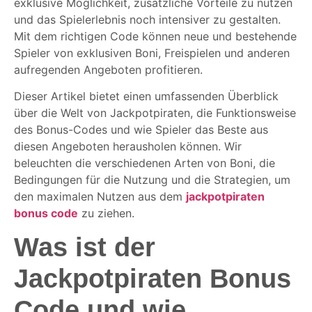
exklusive Möglichkeit, zusätzliche Vorteile zu nutzen
und das Spielerlebnis noch intensiver zu gestalten.
Mit dem richtigen Code können neue und bestehende
Spieler von exklusiven Boni, Freispielen und anderen
aufregenden Angeboten profitieren.
Dieser Artikel bietet einen umfassenden Überblick
über die Welt von Jackpotpiraten, die Funktionsweise
des Bonus-Codes und wie Spieler das Beste aus
diesen Angeboten herausholen können. Wir
beleuchten die verschiedenen Arten von Boni, die
Bedingungen für die Nutzung und die Strategien, um
den maximalen Nutzen aus dem
jackpotpiraten
bonus code
zu ziehen.
Was ist der
Jackpotpiraten Bonus
Code und wie