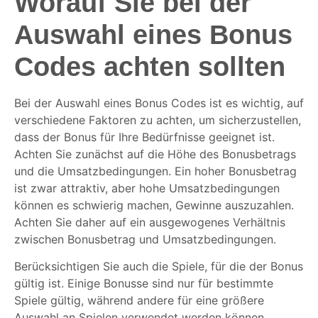
Worauf Sie bei der
Auswahl eines Bonus
Codes achten sollten
Bei der Auswahl eines Bonus Codes ist es wichtig, auf
verschiedene Faktoren zu achten, um sicherzustellen,
dass der Bonus für Ihre Bedürfnisse geeignet ist.
Achten Sie zunächst auf die Höhe des Bonusbetrags
und die Umsatzbedingungen. Ein hoher Bonusbetrag
ist zwar attraktiv, aber hohe Umsatzbedingungen
können es schwierig machen, Gewinne auszuzahlen.
Achten Sie daher auf ein ausgewogenes Verhältnis
zwischen Bonusbetrag und Umsatzbedingungen.
Berücksichtigen Sie auch die Spiele, für die der Bonus
gültig ist. Einige Bonusse sind nur für bestimmte
Spiele gültig, während andere für eine größere
Auswahl an Spielen verwendet werden können.