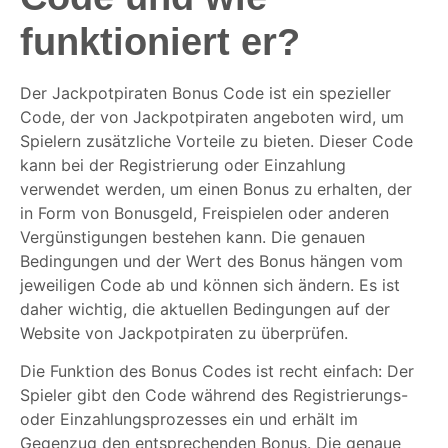
funktioniert er?
Der Jackpotpiraten Bonus Code ist ein spezieller
Code, der von Jackpotpiraten angeboten wird, um
Spielern zusätzliche Vorteile zu bieten. Dieser Code
kann bei der Registrierung oder Einzahlung
verwendet werden, um einen Bonus zu erhalten, der
in Form von Bonusgeld, Freispielen oder anderen
Vergünstigungen bestehen kann. Die genauen
Bedingungen und der Wert des Bonus hängen vom
jeweiligen Code ab und können sich ändern. Es ist
daher wichtig, die aktuellen Bedingungen auf der
Website von Jackpotpiraten zu überprüfen.
Die Funktion des Bonus Codes ist recht einfach: Der
Spieler gibt den Code während des Registrierungs-
oder Einzahlungsprozesses ein und erhält im
Gegenzug den entsprechenden Bonus. Die genaue