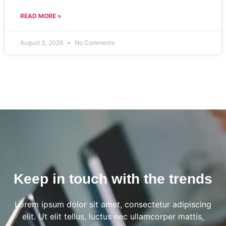
READ MORE »
August 3, 2026
No Comments
Keep in touch with the trends
Lorem ipsum dolor sit amet, consectetur adipiscing
elit. Ut elit tellus, luctus nec ullamcorper mattis,