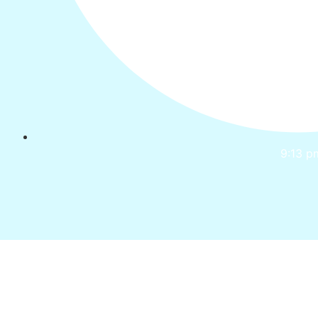
9:13 p