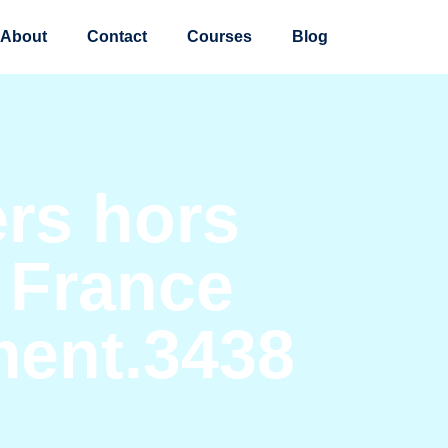
About
Contact
Courses
Blog
rs hors
 France
ment.3438