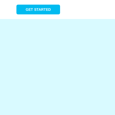
GET STARTED