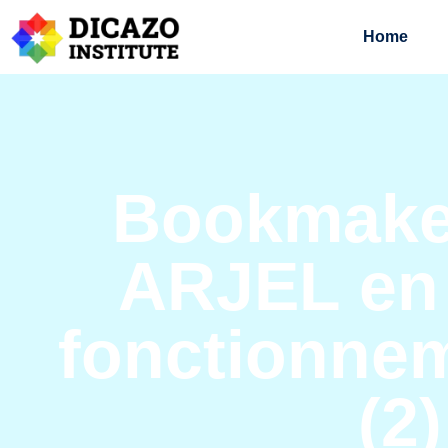
Home
Bookmake
ARJEL en
fonctionne
(2)