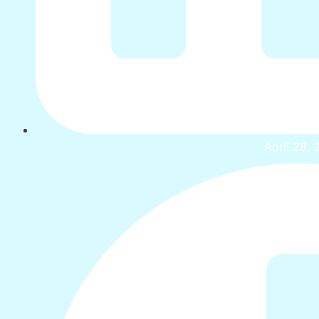
April 28,