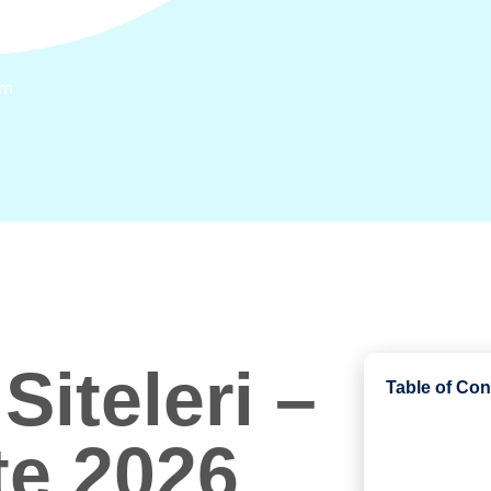
am
Siteleri –
Table of Con
te 2026