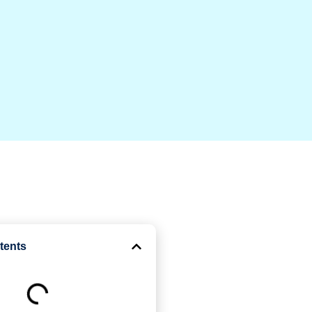
tents