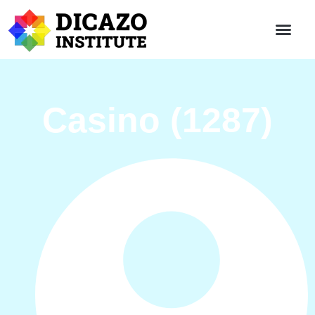
Casino (1287)