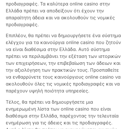
προδιαγραφές. Τα καλύτερα online casino στην
Ελλάδα πρέπει να αποδείξουν ότι έχουν την
απαραίτητη άδεια και να ακολουθούν τις νομικές
προδιαγραφές.
Επιπλέον, θα πρέπει να δημιουργήσετε ένα σύστημα
ελέγχου για τα καινούργια online casino που ζητούν
να είναι διαθέσιμα στην Ελλάδα. Αυτό σύστημα
πρέπει να περιλαμβάνει την εξέταση των ιστορικών
των επιχειρήσεων, την επιβεβαίωση των άδειων και
την αξιολόγηση των πρακτικών τους. Προσπαθείτε
να ενθαρρύνετε τους καινούργιους online casino να
ακολουθούν όλες τις νομικές προδιαγραφές και να
παρέχουν υψηλή ποιότητα υπηρεσίες.
Τέλος, θα πρέπει να δημιουργήσετε μια
ενημερωμένη λίστα των online casino που είναι
διαθέσιμα στην Ελλάδα, παρέχοντας την τελευταία
ενημέρωση για τις άδειες και τις προδιαγραφές.