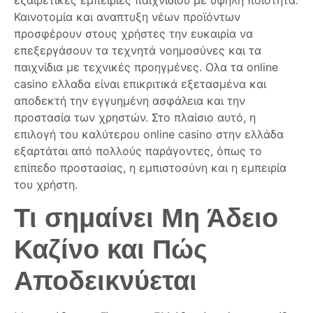
Καινοτομία και αναπτυξη νέων προϊόντων
προσφέρουν στους χρήστες την ευκαιρία να
επεξεργάσουν τα τεχνητά νοημοσύνες και τα
παιχνίδια με τεχνικές προηγμένες. Ολα τα online
casino ελλαδα είναι επικριτικά εξετασμένα και
αποδεκτή την εγγυημένη ασφάλεια και την
προστασία των χρηστών. Στο πλαίσιο αυτό, η
επιλογή του καλύτερου online casino στην ελλάδα
εξαρτάται από πολλούς παράγοντες, όπως το
επίπεδο προστασίας, η εμπιστοσύνη και η εμπειρία
του χρήστη.
Τι σημαίνει Μη Άδειο
Καζίνο και Πώς
Αποδεικνύεται