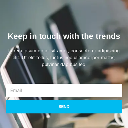
Keep in touch with the trends
Lorem ipsum dolor sit amet, consectetur adipiscing
elit. Ut elit tellus, luctus nec ullamcorper mattis,
pulvinar dapibus leo.
SEND