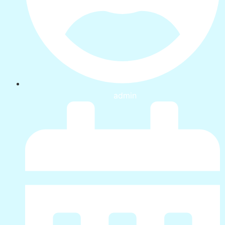
admin