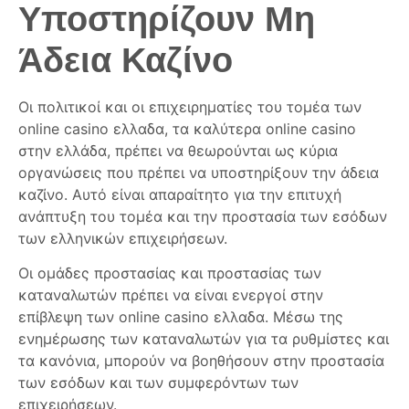
Υποστηρίζουν Μη
Άδεια Καζίνο
Οι πολιτικοί και οι επιχειρηματίες του τομέα των
online casino ελλαδα, τα καλύτερα online casino
στην ελλάδα, πρέπει να θεωρούνται ως κύρια
οργανώσεις που πρέπει να υποστηρίξουν την άδεια
καζίνο. Αυτό είναι απαραίτητο για την επιτυχή
ανάπτυξη του τομέα και την προστασία των εσόδων
των ελληνικών επιχειρήσεων.
Οι ομάδες προστασίας και προστασίας των
καταναλωτών πρέπει να είναι ενεργοί στην
επίβλεψη των online casino ελλαδα. Μέσω της
ενημέρωσης των καταναλωτών για τα ρυθμίστες και
τα κανόνια, μπορούν να βοηθήσουν στην προστασία
των εσόδων και των συμφερόντων των
επιχειρήσεων.