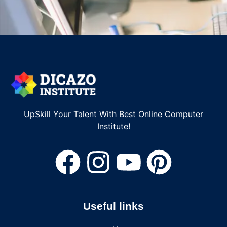
UpSkill Your Talent With Best Online Computer
Institute!
Useful links