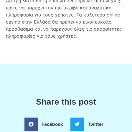
Αυτή η λίστα θα πρέπει να ενημερώνεται συνεχώς,
ώστε να παρέχει την πιο ακριβή και αναλυτική
πληροφορία για τους χρήστες. Τα καλύτερα online
casino στην Ελλάδα θα πρέπει να είναι εύκολα
πρόσβασιμα και να παρέχουν όλες τις απαραίτητες
πληροφορίες για τους χρήστες.
Share this post
Facebook
Twitter