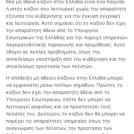
Μια μη άδεια καζίνο στην Ελλάδα είναι ένα παιχνίδι
ή ιστός καζίνο που λειτουργεί χωρίς την απαραίτητη
εξουσία του κυβέρνησης για την έγκυρη εγγραφή
και λειτουργία. Αυτό σημαίνει ότι το καζίνο δεν έχει
την απαραίτητη άδεια από το Υπουργείο
Εσωτερικών της Ελλάδας για την παροχή υπηρεσιών
παγκρατοδοτικής παραγωγής και προμήθειας. Αυτό
οδηγεί σε πολλές προβλήματα, όπως την
αποκλείσιμη υποστήριξη από την κυβέρνηση και την
αποκλείσιμη προστασία των πελατών.
Η απόδειξη μη άδειου καζίνου στην Ελλάδα μπορεί
να εμφανιστεί μέσω πολλών σημάδων. Πρώτον, το
καζίνο δεν έχει την απαραίτητη άδεια από το
Υπουργείο Εσωτερικών, οπότε δεν μπορεί να
λειτουργεί ασφαλώς και να προστατεύει τους
πελατές του. Δεύτερον, το καζίνο δεν θα μπορεί να
παρέχει τις απαραίτητες υπηρεσίες όπως την
αναγνώριση των πελατών, την προστασία των