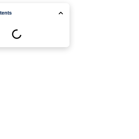
tents