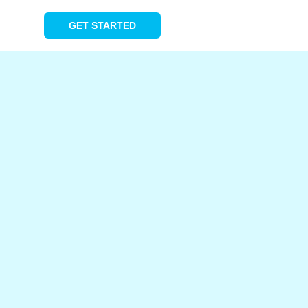
GET STARTED