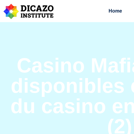
Home
Casino Mafi
disponibles 
du casino en
(2)