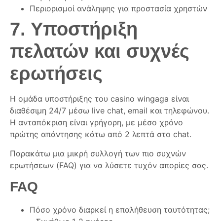
Περιορισμοί ανάληψης για προστασία χρηστών
7. Υποστήριξη
πελατών και συχνές
ερωτήσεις
Η ομάδα υποστήριξης του casino wingaga είναι
διαθέσιμη 24/7 μέσω live chat, email και τηλεφώνου.
Η ανταπόκριση είναι γρήγορη, με μέσο χρόνο
πρώτης απάντησης κάτω από 2 λεπτά στο chat.
Παρακάτω μια μικρή συλλογή των πιο συχνών
ερωτήσεων (FAQ) για να λύσετε τυχόν απορίες σας.
FAQ
Πόσο χρόνο διαρκεί η επαλήθευση ταυτότητας;