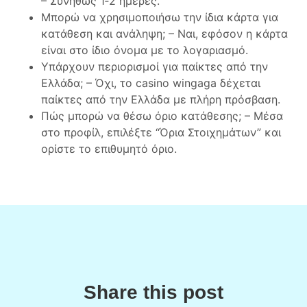
– Συνήθως 1‑2 ημέρες.
Μπορώ να χρησιμοποιήσω την ίδια κάρτα για
κατάθεση και ανάληψη; – Ναι, εφόσον η κάρτα
είναι στο ίδιο όνομα με το λογαριασμό.
Υπάρχουν περιορισμοί για παίκτες από την
Ελλάδα; – Όχι, το casino wingaga δέχεται
παίκτες από την Ελλάδα με πλήρη πρόσβαση.
Πώς μπορώ να θέσω όριο κατάθεσης; – Μέσα
στο προφίλ, επιλέξτε “Όρια Στοιχημάτων” και
ορίστε το επιθυμητό όριο.
Share this post