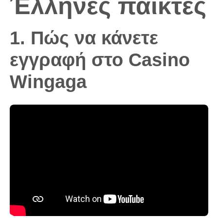
Έλληνες παίκτες
1. Πώς να κάνετε
εγγραφή στο Casino
Wingaga