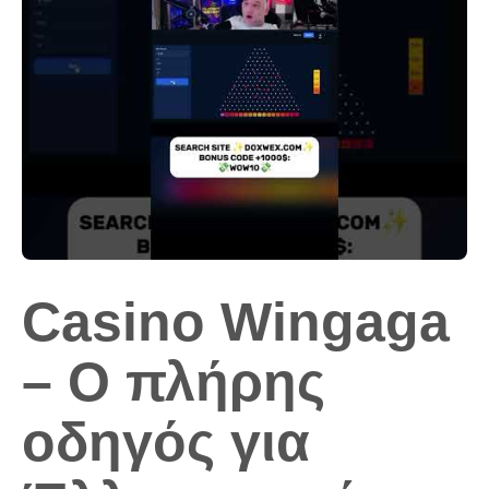
Casino Wingaga
– Ο πλήρης
οδηγός για