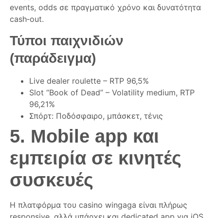
events, odds σε πραγματικό χρόνο και δυνατότητα
cash‑out.
Τύποι παιχνιδιών
(παράδειγμα)
Live dealer roulette – RTP 96,5%
Slot “Book of Dead” – Volatility medium, RTP
96,21%
Σπόρτ: Ποδόσφαιρο, μπάσκετ, τένις
5. Mobile app και
εμπειρία σε κινητές
συσκευές
Η πλατφόρμα του casino wingaga είναι πλήρως
responsive, αλλά υπάρχει και dedicated app για iOS