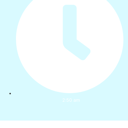
2:50 am