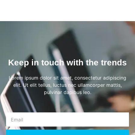
Keep in touch with the trends
Lorem ipsum dolor sit amet, consectetur adipiscing
elit. Ut elit tellus, luctus nec ullamcorper mattis,
pulvinar dapibus leo.