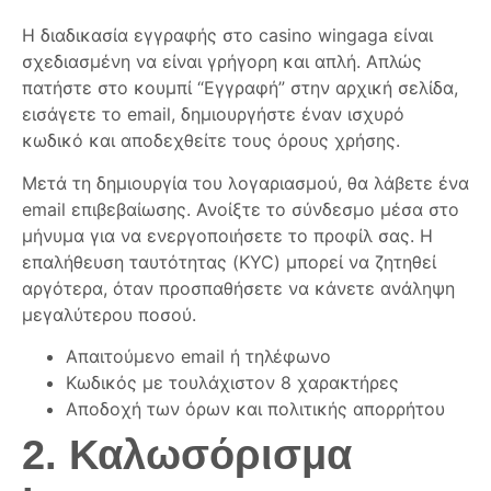
Η διαδικασία εγγραφής στο casino wingaga είναι
σχεδιασμένη να είναι γρήγορη και απλή. Απλώς
πατήστε στο κουμπί “Εγγραφή” στην αρχική σελίδα,
εισάγετε το email, δημιουργήστε έναν ισχυρό
κωδικό και αποδεχθείτε τους όρους χρήσης.
Μετά τη δημιουργία του λογαριασμού, θα λάβετε ένα
email επιβεβαίωσης. Ανοίξτε το σύνδεσμο μέσα στο
μήνυμα για να ενεργοποιήσετε το προφίλ σας. Η
επαλήθευση ταυτότητας (KYC) μπορεί να ζητηθεί
αργότερα, όταν προσπαθήσετε να κάνετε ανάληψη
μεγαλύτερου ποσού.
Απαιτούμενο email ή τηλέφωνο
Κωδικός με τουλάχιστον 8 χαρακτήρες
Αποδοχή των όρων και πολιτικής απορρήτου
2. Καλωσόρισμα