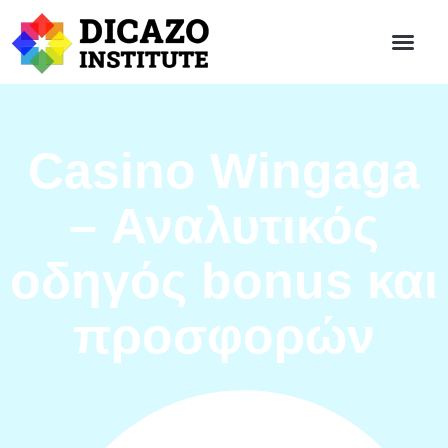
Casino Wingaga
– Αναλυτικός
οδηγός bonus και
προσφορών