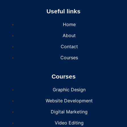
Useful links
Home
About
Contact
Courses
Courses
Graphic Design
Website Development
Digital Marketing
Video Editing