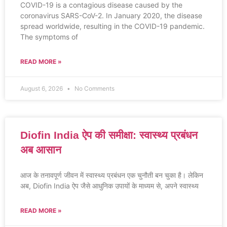
COVID-19 is a contagious disease caused by the
coronavirus SARS-CoV-2. In January 2020, the disease
spread worldwide, resulting in the COVID-19 pandemic.
The symptoms of
READ MORE »
August 6, 2026
No Comments
Diofin India ऐप की समीक्षा: स्वास्थ्य प्रबंधन
अब आसान
आज के तनावपूर्ण जीवन में स्वास्थ्य प्रबंधन एक चुनौती बन चुका है। लेकिन
अब, Diofin India ऐप जैसे आधुनिक उपायों के माध्यम से, अपने स्वास्थ्य
READ MORE »