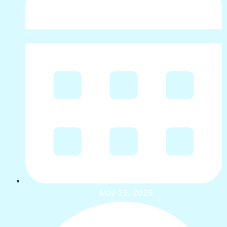
May 22, 2026