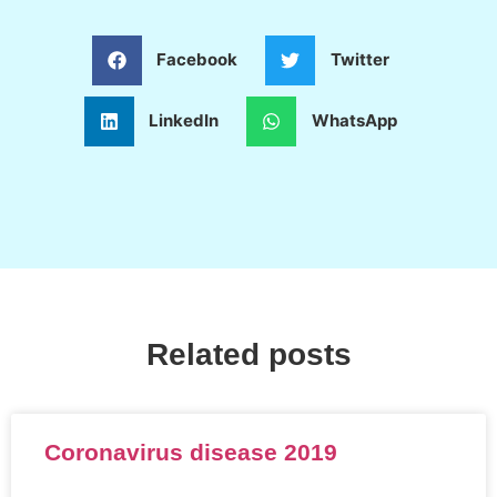
Facebook
Twitter
LinkedIn
WhatsApp
Related posts
Coronavirus disease 2019