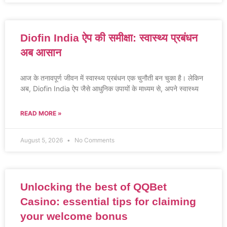
Diofin India ऐप की समीक्षा: स्वास्थ्य प्रबंधन
अब आसान
आज के तनावपूर्ण जीवन में स्वास्थ्य प्रबंधन एक चुनौती बन चुका है। लेकिन
अब, Diofin India ऐप जैसे आधुनिक उपायों के माध्यम से, अपने स्वास्थ्य
READ MORE »
August 5, 2026
No Comments
Unlocking the best of QQBet
Casino: essential tips for claiming
your welcome bonus