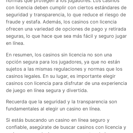
normas que protegen a los jugadores. Los casinos
con licencia deben cumplir con ciertos estándares de
seguridad y transparencia, lo que reduce el riesgo de
fraude y estafa. Además, los casinos con licencia
ofrecen una variedad de opciones de pago y retirada
seguras, lo que hace que sea más fácil y seguro jugar
en línea.
En resumen, los casinos sin licencia no son una
opción segura para los jugadores, ya que no están
sujetos a las mismas regulaciones y normas que los
casinos legales. En su lugar, es importante elegir
casinos con licencia para disfrutar de una experiencia
de juego en línea segura y divertida.
Recuerda que la seguridad y la transparencia son
fundamentales al elegir un casino en línea.
Si estás buscando un casino en línea seguro y
confiable, asegúrate de buscar casinos con licencia y