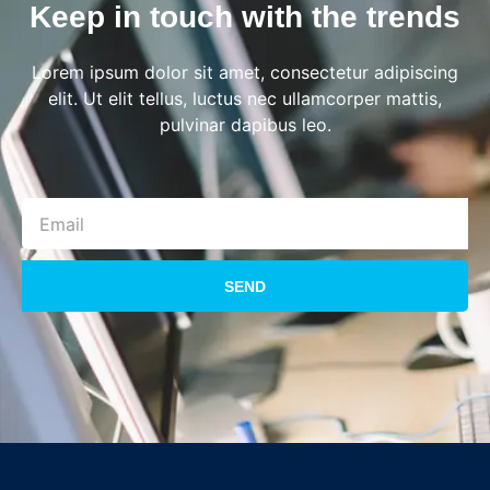
Keep in touch with the trends
Lorem ipsum dolor sit amet, consectetur adipiscing
elit. Ut elit tellus, luctus nec ullamcorper mattis,
pulvinar dapibus leo.
SEND