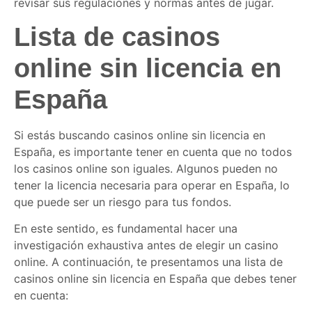
revisar sus regulaciones y normas antes de jugar.
Lista de casinos
online sin licencia en
España
Si estás buscando casinos online sin licencia en
España, es importante tener en cuenta que no todos
los casinos online son iguales. Algunos pueden no
tener la licencia necesaria para operar en España, lo
que puede ser un riesgo para tus fondos.
En este sentido, es fundamental hacer una
investigación exhaustiva antes de elegir un casino
online. A continuación, te presentamos una lista de
casinos online sin licencia en España que debes tener
en cuenta: