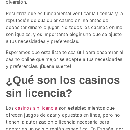
diversión.
Recuerda que es fundamental verificar la licencia y la
reputación de cualquier casino online antes de
depositar dinero o jugar. No todos los casinos online
son iguales, y es importante elegir uno que se ajuste
a tus necesidades y preferencias.
Esperamos que esta lista te sea útil para encontrar el
casino online que mejor se adapte a tus necesidades
y preferencias. ¡Buena suerte!
¿Qué son los casinos
sin licencia?
Los
casinos sin licencia
son establecimientos que
ofrecen juegos de azar y apuestas en línea, pero no
tienen la autorización o licencia necesaria para
operar en un país o región específica. En España, por