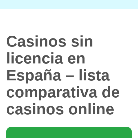
Casinos sin
licencia en
España – lista
comparativa de
casinos online