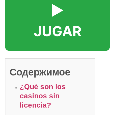
▶️
JUGAR
Содержимое
¿Qué son los
casinos sin
licencia?