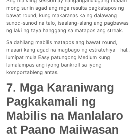
Ang maikling session ay nangangahulugang maaari
mong suriin agad ang mga resulta pagkatapos ng
bawat round; kung makaranas ka ng dalawang
sunod-sunod na talo, isaalang-alang ang pagbawas
ng laki ng taya hanggang sa matapos ang streak.
Sa dahilang mabilis matapos ang bawat round,
maaari kang agad na magbago ng estratehiya—hal.,
lumipat mula Easy patungong Medium kung
lumalampas ang iyong bankroll sa iyong
komportableng antas.
7. Mga Karaniwang
Pagkakamali ng
Mabilis na Manlalaro
at Paano Maiiwasan