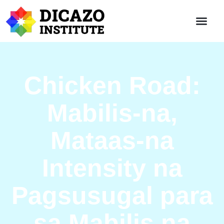
Chicken Road:
Mabilis‑na,
Mataas‑na
Intensity na
Pagsusugal para
sa Mabilis na