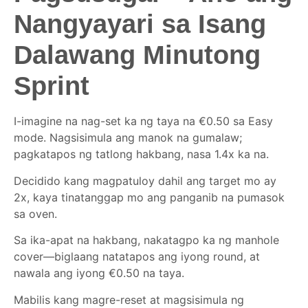
Nangyayari sa Isang
Dalawang Minutong
Sprint
I-imagine na nag-set ka ng taya na €0.50 sa Easy
mode. Nagsisimula ang manok na gumalaw;
pagkatapos ng tatlong hakbang, nasa 1.4x ka na.
Decidido kang magpatuloy dahil ang target mo ay
2x, kaya tinatanggap mo ang panganib na pumasok
sa oven.
Sa ika-apat na hakbang, nakatagpo ka ng manhole
cover—biglaang natatapos ang iyong round, at
nawala ang iyong €0.50 na taya.
Mabilis kang magre-reset at magsisimula ng