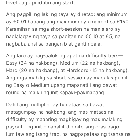
level bago pindutin ang start.
Ang pagpili ng laki ng taya ay diretso: ang minimum
ay €0.01 habang ang maximum ay umaabot sa €150.
Karamihan sa mga short‑session na manlalaro ay
naglalagay ng taya sa pagitan ng €0.10 at €5, na
nagbabalansi sa panganib at gantimpala.
Ang laro ay nag-aalok ng apat na difficulty tiers—
Easy (24 na hakbang), Medium (22 na hakbang),
Hard (20 na hakbang), at Hardcore (15 na hakbang).
Ang mga mahilig sa short‑session ay madalas pumili
ng Easy o Medium upang mapanatili ang bawat
round na maikli ngunit kapaki-pakinabang.
Dahil ang multiplier ay tumataas sa bawat
matagumpay na hakbang, ang mas mataas na
difficulty ay maaaring magbigay ng mas malaking
payout—ngunit pinapaliit din nito ang oras bago
lumitaw ang isang trap, na nagpapataas ng tsansa na