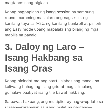
magtapos nang biglaan.
Kapag nagpaplano ng isang session na sampung
round, maraming manlalaro ang nagse-set ng
kanilang taya sa 1–2% ng kanilang bankroll at pinipili
ang Easy mode upang mapalaki ang bilang ng mga
mabilis na panalo.
3. Daloy ng Laro –
Isang Hakbang sa
Isang Oras
Kapag pinindot mo ang start, lalabas ang manok sa
kaliwang bahagi ng isang grid at magsisimulang
gumalaw paakyat isang tile bawat hakbang.
Sa bawat hakbang, ang multiplier ay nag-a-update sa
screen—karaniwan sa isang maliit na pagtaas—