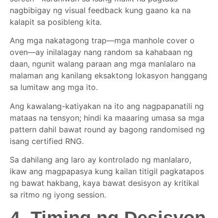
nagbibigay ng visual feedback kung gaano ka na
kalapit sa posibleng kita.
Ang mga nakatagong trap—mga manhole cover o
oven—ay inilalagay nang random sa kahabaan ng
daan, ngunit walang paraan ang mga manlalaro na
malaman ang kanilang eksaktong lokasyon hanggang
sa lumitaw ang mga ito.
Ang kawalang-katiyakan na ito ang nagpapanatili ng
mataas na tensyon; hindi ka maaaring umasa sa mga
pattern dahil bawat round ay bagong randomised ng
isang certified RNG.
Sa dahilang ang laro ay kontrolado ng manlalaro,
ikaw ang magpapasya kung kailan titigil pagkatapos
ng bawat hakbang, kaya bawat desisyon ay kritikal
sa ritmo ng iyong session.