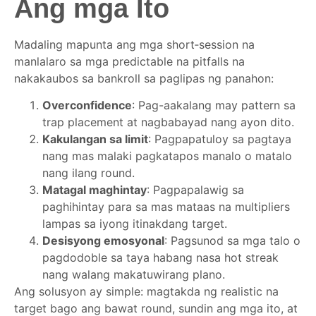
Ang mga Ito
Madaling mapunta ang mga short‑session na
manlalaro sa mga predictable na pitfalls na
nakakaubos sa bankroll sa paglipas ng panahon:
Overconfidence
: Pag-aakalang may pattern sa
trap placement at nagbabayad nang ayon dito.
Kakulangan sa limit
: Pagpapatuloy sa pagtaya
nang mas malaki pagkatapos manalo o matalo
nang ilang round.
Matagal maghintay
: Pagpapalawig sa
paghihintay para sa mas mataas na multipliers
lampas sa iyong itinakdang target.
Desisyong emosyonal
: Pagsunod sa mga talo o
pagdodoble sa taya habang nasa hot streak
nang walang makatuwirang plano.
Ang solusyon ay simple: magtakda ng realistic na
target bago ang bawat round, sundin ang mga ito, at