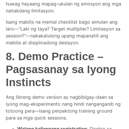
huwag hayaang mapag-ukulan ng emosyon ang mga
naitakdang limitasyon.
Isang mabilis na mental checklist bago simulan ang
laro—“Laki ng taya? Target multiplier? Limitasyon sa
session?”—nakakatulong upang mapanatili ang
mabilis at disiplinadong desisyon.
8. Demo Practice –
Pagsasanay sa Iyong
Instincts
Ang libreng demo version ay nagbibigay-daan sa
iyong mag-eksperimento nang hindi nanganganib ng
totoong pera—isang perpektong training ground
para sa mga quick sessions.
Walang kailangang registration
: Diretso sa