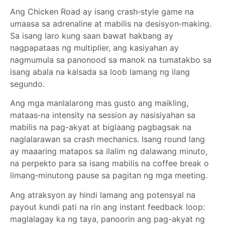
Ang Chicken Road ay isang crash‑style game na
umaasa sa adrenaline at mabilis na desisyon‑making.
Sa isang laro kung saan bawat hakbang ay
nagpapataas ng multiplier, ang kasiyahan ay
nagmumula sa panonood sa manok na tumatakbo sa
isang abala na kalsada sa loob lamang ng ilang
segundo.
Ang mga manlalarong mas gusto ang maikling,
mataas‑na intensity na session ay nasisiyahan sa
mabilis na pag-akyat at biglaang pagbagsak na
naglalarawan sa crash mechanics. Isang round lang
ay maaaring matapos sa ilalim ng dalawang minuto,
na perpekto para sa isang mabilis na coffee break o
limang‑minutong pause sa pagitan ng mga meeting.
Ang atraksyon ay hindi lamang ang potensyal na
payout kundi pati na rin ang instant feedback loop:
maglalagay ka ng taya, panoorin ang pag-akyat ng