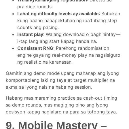
practice rounds.
Lahat ng difficulty levels ay available
: Subukan
kung paano naaapektuhan ng iba’t ibang step
counts ang pacing.
Instant play
: Walang download o paghihintay—
i-tap lang ang start kapag handa na.
Consistent RNG
: Parehong randomisation
engine gaya ng real‑money play na nagsisiguro
ng realistic na karanasan.
Gamitin ang demo mode upang mahanap ang iyong
komportableng laki ng taya at target multiplier na
akma sa iyong nais na haba ng session.
Habang mas maraming practice sa cash‑out timing
sa demo rounds, mas magiging pino ang iyong
desisyon kapag naglalaro na para sa totoong taya.
9. Mobile Mastery –