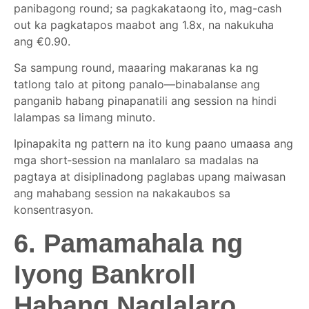
panibagong round; sa pagkakataong ito, mag-cash
out ka pagkatapos maabot ang 1.8x, na nakukuha
ang €0.90.
Sa sampung round, maaaring makaranas ka ng
tatlong talo at pitong panalo—binabalanse ang
panganib habang pinapanatili ang session na hindi
lalampas sa limang minuto.
Ipinapakita ng pattern na ito kung paano umaasa ang
mga short‑session na manlalaro sa madalas na
pagtaya at disiplinadong paglabas upang maiwasan
ang mahabang session na nakakaubos sa
konsentrasyon.
6. Pamamahala ng
Iyong Bankroll
Habang Naglalaro