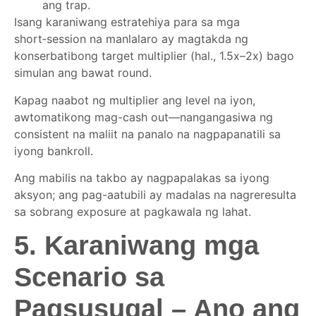
ang trap.
Isang karaniwang estratehiya para sa mga
short‑session na manlalaro ay magtakda ng
konserbatibong target multiplier (hal., 1.5x–2x) bago
simulan ang bawat round.
Kapag naabot ng multiplier ang level na iyon,
awtomatikong mag-cash out—nangangasiwa ng
consistent na maliit na panalo na nagpapanatili sa
iyong bankroll.
Ang mabilis na takbo ay nagpapalakas sa iyong
aksyon; ang pag-aatubili ay madalas na nagreresulta
sa sobrang exposure at pagkawala ng lahat.
5. Karaniwang mga
Scenario sa
Pagsusugal – Ano ang