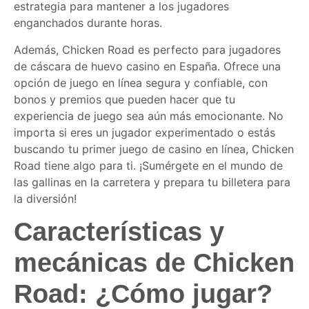
estrategia para mantener a los jugadores
enganchados durante horas.
Además, Chicken Road es perfecto para jugadores
de cáscara de huevo casino en España. Ofrece una
opción de juego en línea segura y confiable, con
bonos y premios que pueden hacer que tu
experiencia de juego sea aún más emocionante. No
importa si eres un jugador experimentado o estás
buscando tu primer juego de casino en línea, Chicken
Road tiene algo para ti. ¡Sumérgete en el mundo de
las gallinas en la carretera y prepara tu billetera para
la diversión!
Características y
mecánicas de Chicken
Road: ¿Cómo jugar?