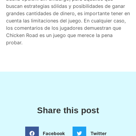
buscan estrategias sólidas y posibilidades de ganar
grandes cantidades de dinero, es importante tener en
cuenta las limitaciones del juego. En cualquier caso,
los comentarios de los jugadores demuestran que
Chicken Road es un juego que merece la pena
probar.
Share this post
Facebook
Twitter