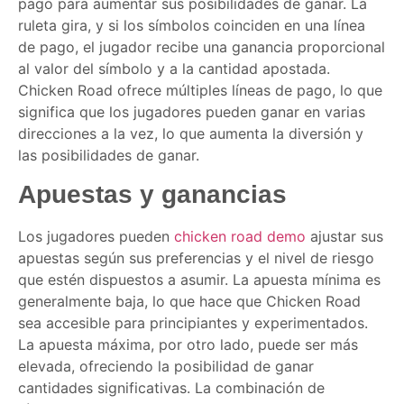
pago para aumentar sus posibilidades de ganar. La
ruleta gira, y si los símbolos coinciden en una línea
de pago, el jugador recibe una ganancia proporcional
al valor del símbolo y a la cantidad apostada.
Chicken Road ofrece múltiples líneas de pago, lo que
significa que los jugadores pueden ganar en varias
direcciones a la vez, lo que aumenta la diversión y
las posibilidades de ganar.
Apuestas y ganancias
Los jugadores pueden
chicken road demo
ajustar sus
apuestas según sus preferencias y el nivel de riesgo
que estén dispuestos a asumir. La apuesta mínima es
generalmente baja, lo que hace que Chicken Road
sea accesible para principiantes y experimentados.
La apuesta máxima, por otro lado, puede ser más
elevada, ofreciendo la posibilidad de ganar
cantidades significativas. La combinación de