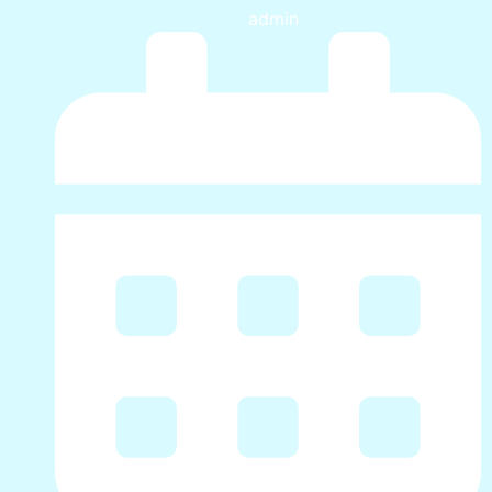
admin