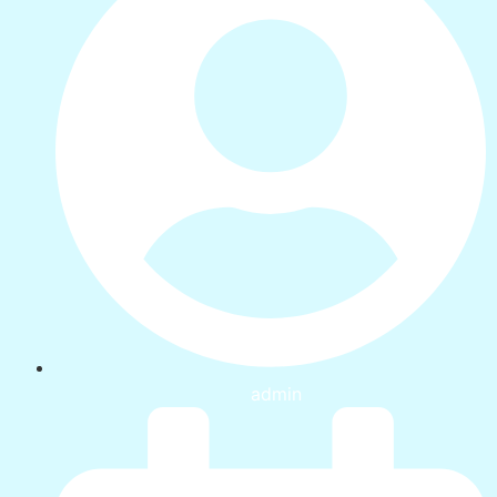
admin