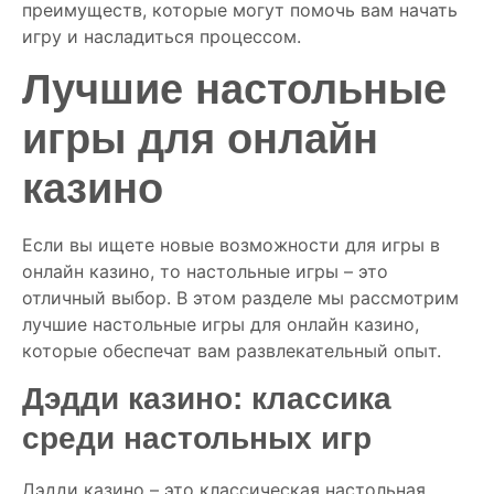
преимуществ, которые могут помочь вам начать
игру и насладиться процессом.
Лучшие настольные
игры для онлайн
казино
Если вы ищете новые возможности для игры в
онлайн казино, то настольные игры – это
отличный выбор. В этом разделе мы рассмотрим
лучшие настольные игры для онлайн казино,
которые обеспечат вам развлекательный опыт.
Дэдди казино: классика
среди настольных игр
Дэдди казино – это классическая настольная