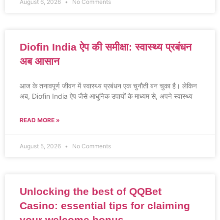
August 6, 2026
No Comments
Diofin India ऐप की समीक्षा: स्वास्थ्य प्रबंधन
अब आसान
आज के तनावपूर्ण जीवन में स्वास्थ्य प्रबंधन एक चुनौती बन चुका है। लेकिन
अब, Diofin India ऐप जैसे आधुनिक उपायों के माध्यम से, अपने स्वास्थ्य
READ MORE »
August 5, 2026
No Comments
Unlocking the best of QQBet
Casino: essential tips for claiming
your welcome bonus