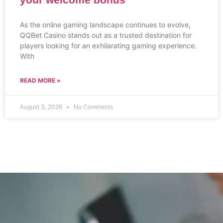
As the online gaming landscape continues to evolve,
QQBet Casino stands out as a trusted destination for
players looking for an exhilarating gaming experience.
With
READ MORE »
August 3, 2026
No Comments