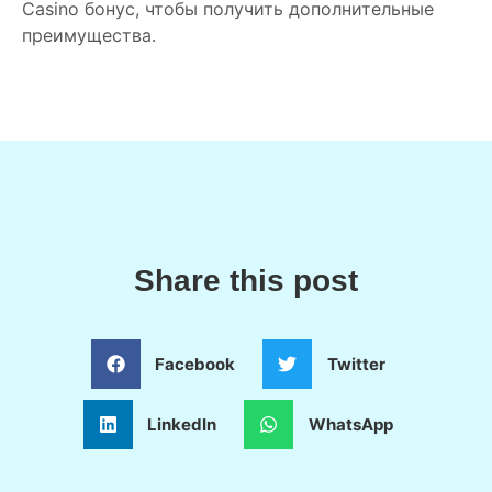
Casino бонус, чтобы получить дополнительные
преимущества.
Share this post
Facebook
Twitter
LinkedIn
WhatsApp