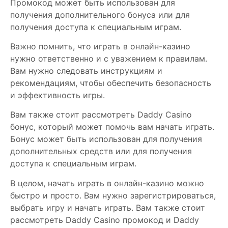
Промокод может быть использован для
получения дополнительного бонуса или для
получения доступа к специальным играм.
Важно помнить, что играть в онлайн-казино
нужно ответственно и с уважением к правилам.
Вам нужно следовать инструкциям и
рекомендациям, чтобы обеспечить безопасность
и эффективность игры.
Вам также стоит рассмотреть Daddy Casino
бонус, который может помочь вам начать играть.
Бонус может быть использован для получения
дополнительных средств или для получения
доступа к специальным играм.
В целом, начать играть в онлайн-казино можно
быстро и просто. Вам нужно зарегистрироваться,
выбрать игру и начать играть. Вам также стоит
рассмотреть Daddy Casino промокод и Daddy