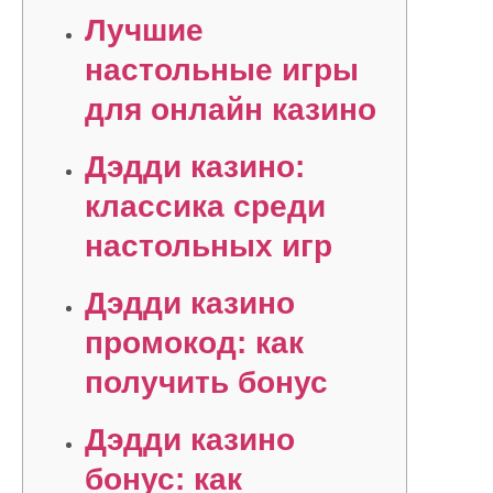
Лучшие
настольные игры
для онлайн казино
Дэдди казино:
классика среди
настольных игр
Дэдди казино
промокод: как
получить бонус
Дэдди казино
бонус: как