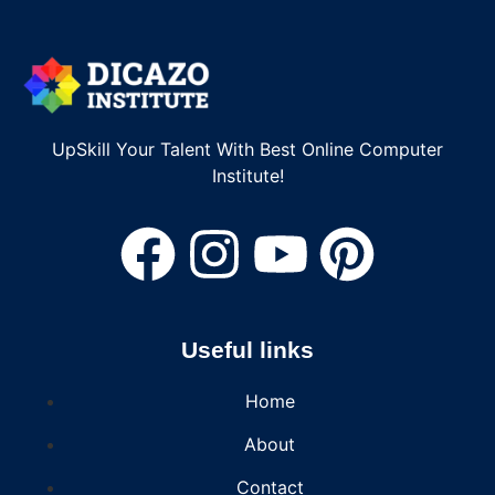
UpSkill Your Talent With Best Online Computer
Institute!
Useful links
Home
About
Contact