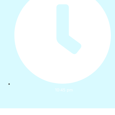
10:45 pm