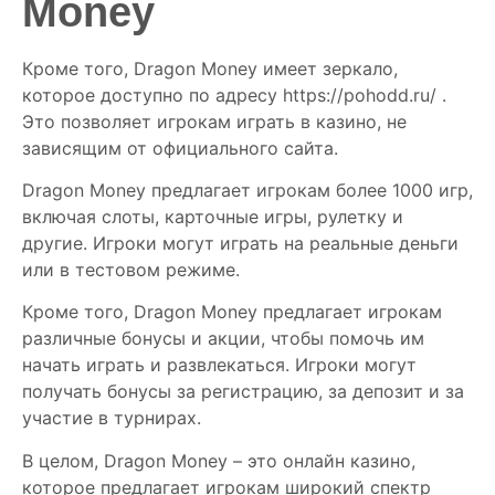
Money
Кроме того, Dragon Money имеет зеркало,
которое доступно по адресу https://pohodd.ru/ .
Это позволяет игрокам играть в казино, не
зависящим от официального сайта.
Dragon Money предлагает игрокам более 1000 игр,
включая слоты, карточные игры, рулетку и
другие. Игроки могут играть на реальные деньги
или в тестовом режиме.
Кроме того, Dragon Money предлагает игрокам
различные бонусы и акции, чтобы помочь им
начать играть и развлекаться. Игроки могут
получать бонусы за регистрацию, за депозит и за
участие в турнирах.
В целом, Dragon Money – это онлайн казино,
которое предлагает игрокам широкий спектр