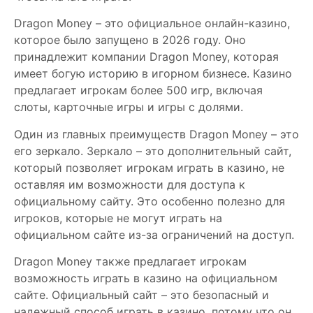
Dragon Money – это официальное онлайн-казино,
которое было запущено в 2026 году. Оно
принадлежит компании Dragon Money, которая
имеет богую историю в игорном бизнесе. Казино
предлагает игрокам более 500 игр, включая
слоты, карточные игры и игры с долями.
Один из главных преимуществ Dragon Money – это
его зеркало. Зеркало – это дополнительный сайт,
который позволяет игрокам играть в казино, не
оставляя им возможности для доступа к
официальному сайту. Это особенно полезно для
игроков, которые не могут играть на
официальном сайте из-за ограничений на доступ.
Dragon Money также предлагает игрокам
возможность играть в казино на официальном
сайте. Официальный сайт – это безопасный и
надежный способ играть в казино, потому что он