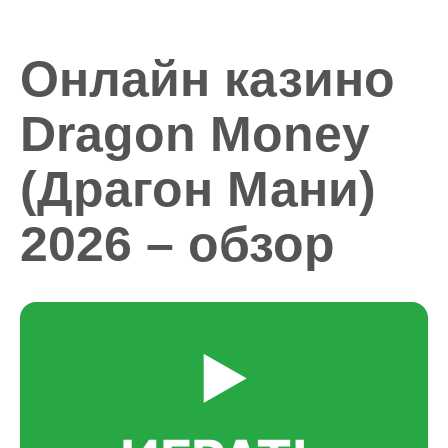
Онлайн казино
Dragon Money
(Драгон Мани)
2026 – обзор
▶️