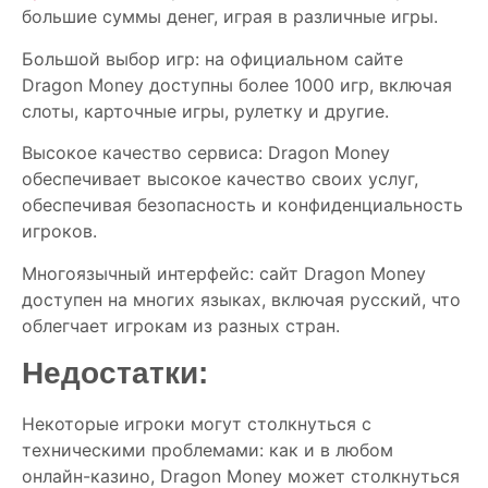
большие суммы денег, играя в различные игры.
Большой выбор игр: на официальном сайте
Dragon Money доступны более 1000 игр, включая
слоты, карточные игры, рулетку и другие.
Высокое качество сервиса: Dragon Money
обеспечивает высокое качество своих услуг,
обеспечивая безопасность и конфиденциальность
игроков.
Многоязычный интерфейс: сайт Dragon Money
доступен на многих языках, включая русский, что
облегчает игрокам из разных стран.
Недостатки:
Некоторые игроки могут столкнуться с
техническими проблемами: как и в любом
онлайн-казино, Dragon Money может столкнуться