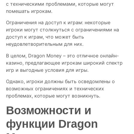
с техническими проблемами, которые могут
помешать игрокам.
Ограничения на доступ к играм: некоторые
игроки могут столкнуться с ограничениями на
доступ к играм, что может быть
неудовлетворительным для них.
В целом, Dragon Money – это отличное онлайн-
казино, предлагающее игрокам широкий спектр
игр и выгодные условия для игры.
Однако, игроки должны быть осведомлены о
возможных ограничениях и технических
проблемах, которые могут возникнуть.
Возможности и
функции Dragon