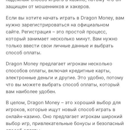
защищен от мошенников и хакеров.
Если вы хотите начать играть в Dragon Money, вам
нужно зарегистрироваться на официальном
сайте. Регистрация – это простой процесс,
который занимает несколько минут. Вам нужно
только ввести свои личные данные и выбрать
способ оплаты.
Dragon Money предлагает игрокам несколько
способов оплаты, включая кредитные карты,
электронные деньги и другие. Это удобно, потому
что вы можете выбрать способ оплаты, который
вам наиболее удобен.
В целом, Dragon Money – это хороший выбор для
игроков, которые ищут новый способ играть в
онлайн-казино. Оно предлагает игрокам широкий
выбор игр, привлекательные бонусы и безопасный