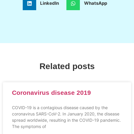
LinkedIn
WhatsApp
Related posts
Coronavirus disease 2019
COVID-19 is a contagious disease caused by the
coronavirus SARS-CoV-2. In January 2020, the disease
spread worldwide, resulting in the COVID-19 pandemic.
The symptoms of