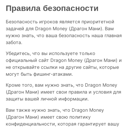
Правила безопасности
Безопасность игроков является приоритетной
задачей для Dragon Money (Драгон Мани). Вам
нужно знать, что ваша безопасность наша главная
забота.
Убедитесь, что вы используете только
официальный сайт Dragon Money (Драгон Мани) и
не открывайте ссылки на другие сайты, которые
могут быть фишинг-атаками.
Кроме того, вам нужно знать, что Dragon Money
(Драгон Мани) имеет свои правила и условия для
защиты вашей личной информации.
Вам также нужно знать, что Dragon Money
(Драгон Мани) имеет свою политику
конфиденциальности, которая гарантирует вашу