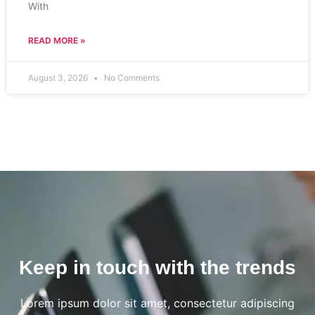
With
READ MORE »
August 3, 2026
No Comments
Keep in touch with the trends
Lorem ipsum dolor sit amet, consectetur adipiscing