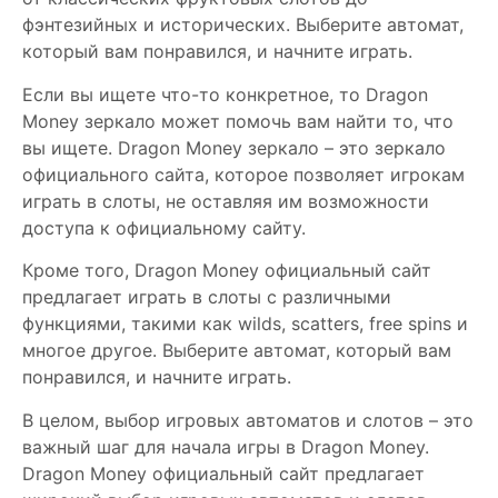
фэнтезийных и исторических. Выберите автомат,
который вам понравился, и начните играть.
Если вы ищете что-то конкретное, то Dragon
Money зеркало может помочь вам найти то, что
вы ищете. Dragon Money зеркало – это зеркало
официального сайта, которое позволяет игрокам
играть в слоты, не оставляя им возможности
доступа к официальному сайту.
Кроме того, Dragon Money официальный сайт
предлагает играть в слоты с различными
функциями, такими как wilds, scatters, free spins и
многое другое. Выберите автомат, который вам
понравился, и начните играть.
В целом, выбор игровых автоматов и слотов – это
важный шаг для начала игры в Dragon Money.
Dragon Money официальный сайт предлагает