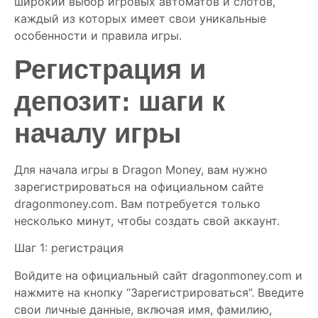
широкий выбор игровых автоматов и слотов,
каждый из которых имеет свои уникальные
особенности и правила игры.
Регистрация и
депозит: шаги к
началу игры
Для начала игры в Dragon Money, вам нужно
зарегистрироваться на официальном сайте
dragonmoney.com. Вам потребуется только
несколько минут, чтобы создать свой аккаунт.
Шаг 1: регистрация
Войдите на официальный сайт dragonmoney.com и
нажмите на кнопку “Зарегистрироваться”. Введите
свои личные данные, включая имя, фамилию,