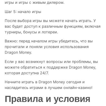
игры и игры с живым дилером.
Шаг 5: начало игры
После выбора игры вы можете начать играть. У
вас будет доступ к различным функциям, включая
турниры, бонусы и лотереи.
Важно: перед началом игры убедитесь, что вы
прочитали и поняли условия использования
Dragon Money.
Если у вас возникнут вопросы или проблемы, вы
можете обратиться к поддержке Dragon Money,
которая доступна 24/7.
Начните играть в Dragon Money сегодня и
насладитесь играми в лучшем онлайн-казино!
Правила и условия