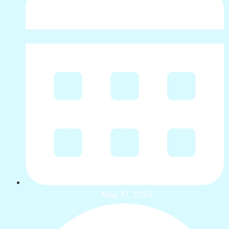
May 17, 2026