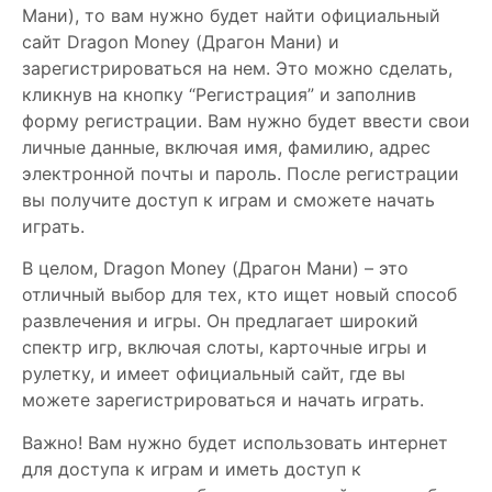
Мани), то вам нужно будет найти официальный
сайт Dragon Money (Драгон Мани) и
зарегистрироваться на нем. Это можно сделать,
кликнув на кнопку “Регистрация” и заполнив
форму регистрации. Вам нужно будет ввести свои
личные данные, включая имя, фамилию, адрес
электронной почты и пароль. После регистрации
вы получите доступ к играм и сможете начать
играть.
В целом, Dragon Money (Драгон Мани) – это
отличный выбор для тех, кто ищет новый способ
развлечения и игры. Он предлагает широкий
спектр игр, включая слоты, карточные игры и
рулетку, и имеет официальный сайт, где вы
можете зарегистрироваться и начать играть.
Важно! Вам нужно будет использовать интернет
для доступа к играм и иметь доступ к