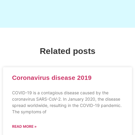
Related posts
Coronavirus disease 2019
COVID-19 is a contagious disease caused by the
coronavirus SARS-CoV-2. In January 2020, the disease
spread worldwide, resulting in the COVID-19 pandemic.
The symptoms of
READ MORE »