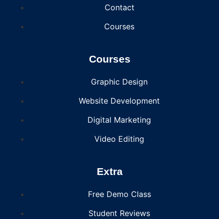
Contact
Courses
Courses
Graphic Design
Website Development
Digital Marketing
Video Editing
Extra
Free Demo Class
Student Reviews