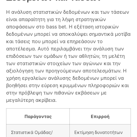
Η ανάλυση στατιστικών δεδομένων και των τάσεων
είναι απαραίτητη για τη λήψη στρατηγικών
αποφάσεων στο bass bet. Η εξέταση ιστορικών
δεδομένων μπορεί να αποκαλύψει σημαντικά μοτίβα
και τάσεις που μπορεί να επηρεάσουν το
αποτέλεσμα. Αυτό περιλαμβάνει την ανάλυση των
επιδόσεων των ομάδων ή των αθλητών, τη μελέτη
των στατιστικών στοιχείων των αγώνων και την
αξιολόγηση των προηγούμενων αποτελεσμάτων. Η
χρήση εργαλείων ανάλυσης δεδομένων μπορεί να
βοηθήσει στην εύρεση κρυμμένων πληροφοριών και
στην πρόβλεψη των πιθανών εκβάσεων με
μεγαλύτερη ακρίβεια.
Παράγοντας
Επιρροή
Στατιστικά Ομάδας/
Εκτίμηση δυνατοτήτων