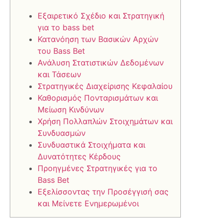
Εξαιρετικό Σχέδιο και Στρατηγική
για το bass bet
Κατανόηση των Βασικών Αρχών
του Bass Bet
Ανάλυση Στατιστικών Δεδομένων
και Τάσεων
Στρατηγικές Διαχείρισης Κεφαλαίου
Καθορισμός Πονταρισμάτων και
Μείωση Κινδύνων
Χρήση Πολλαπλών Στοιχημάτων και
Συνδυασμών
Συνδυαστικά Στοιχήματα και
Δυνατότητες Κέρδους
Προηγμένες Στρατηγικές για το
Bass Bet
Εξελίσσοντας την Προσέγγισή σας
και Μείνετε Ενημερωμένοι