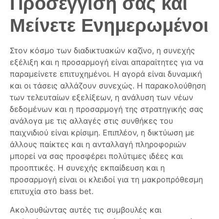
Προσέγγισή σας και
Μείνετε Ενημερωμένοι
Στον κόσμο των διαδικτυακών καζίνο, η συνεχής
εξέλιξη και η προσαρμογή είναι απαραίτητες για να
παραμείνετε επιτυχημένοι. Η αγορά είναι δυναμική
και οι τάσεις αλλάζουν συνεχώς. Η παρακολούθηση
των τελευταίων εξελίξεων, η ανάλυση των νέων
δεδομένων και η προσαρμογή της στρατηγικής σας
ανάλογα με τις αλλαγές στις συνθήκες του
παιχνιδιού είναι κρίσιμη. Επιπλέον, η δικτύωση με
άλλους παίκτες και η ανταλλαγή πληροφοριών
μπορεί να σας προσφέρει πολύτιμες ιδέες και
προοπτικές. Η συνεχής εκπαίδευση και η
προσαρμογή είναι οι κλειδοί για τη μακροπρόθεσμη
επιτυχία στο bass bet.
Ακολουθώντας αυτές τις συμβουλές και