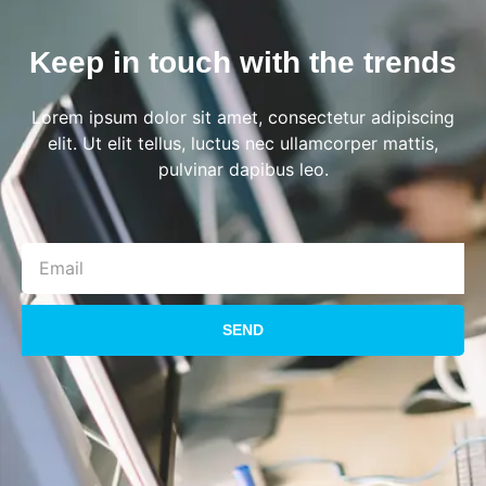
Keep in touch with the trends
Lorem ipsum dolor sit amet, consectetur adipiscing
elit. Ut elit tellus, luctus nec ullamcorper mattis,
pulvinar dapibus leo.
SEND