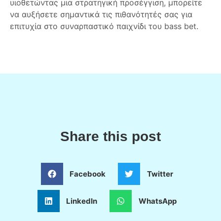
υιοθετώντας μια στρατηγική προσέγγιση, μπορείτε
να αυξήσετε σημαντικά τις πιθανότητές σας για
επιτυχία στο συναρπαστικό παιχνίδι του bass bet.
Share this post
Facebook
Twitter
LinkedIn
WhatsApp