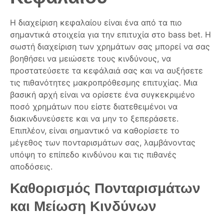
Η διαχείριση κεφαλαίου είναι ένα από τα πιο
σημαντικά στοιχεία για την επιτυχία στο bass bet. Η
σωστή διαχείριση των χρημάτων σας μπορεί να σας
βοηθήσει να μειώσετε τους κινδύνους, να
προστατεύσετε τα κεφάλαιά σας και να αυξήσετε
τις πιθανότητες μακροπρόθεσμης επιτυχίας. Μια
βασική αρχή είναι να ορίσετε ένα συγκεκριμένο
ποσό χρημάτων που είστε διατεθειμένοι να
διακινδυνεύσετε και να μην το ξεπεράσετε.
Επιπλέον, είναι σημαντικό να καθορίσετε το
μέγεθος των πονταρισμάτων σας, λαμβάνοντας
υπόψη το επίπεδο κινδύνου και τις πιθανές
αποδόσεις.
Καθορισμός Πονταρισμάτων
και Μείωση Κινδύνων