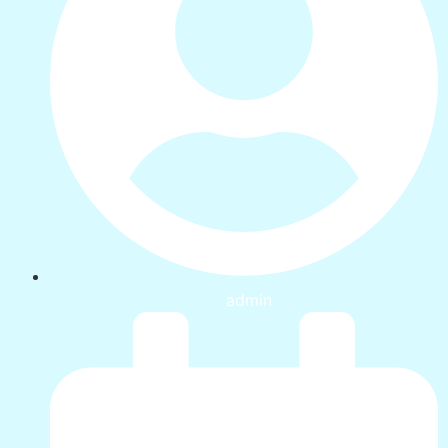
admin