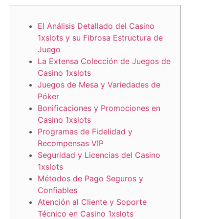
El Análisis Detallado del Casino
1xslots y su Fibrosa Estructura de
Juego
La Extensa Colección de Juegos de
Casino 1xslots
Juegos de Mesa y Variedades de
Póker
Bonificaciones y Promociones en
Casino 1xslots
Programas de Fidelidad y
Recompensas VIP
Seguridad y Licencias del Casino
1xslots
Métodos de Pago Seguros y
Confiables
Atención al Cliente y Soporte
Técnico en Casino 1xslots