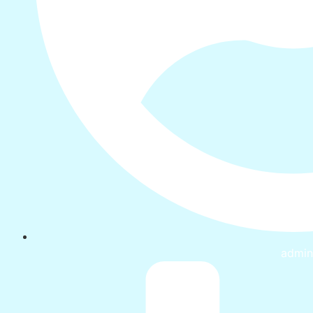
admin