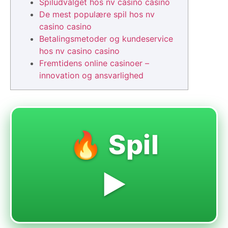
Spiludvalget hos nv casino casino
De mest populære spil hos nv
casino casino
Betalingsmetoder og kundeservice
hos nv casino casino
Fremtidens online casinoer –
innovation og ansvarlighed
🔥 Spil
▶️