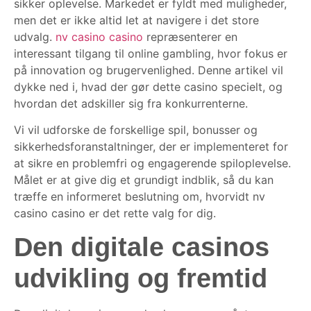
sikker oplevelse. Markedet er fyldt med muligheder,
men det er ikke altid let at navigere i det store
udvalg.
nv casino casino
repræsenterer en
interessant tilgang til online gambling, hvor fokus er
på innovation og brugervenlighed. Denne artikel vil
dykke ned i, hvad der gør dette casino specielt, og
hvordan det adskiller sig fra konkurrenterne.
Vi vil udforske de forskellige spil, bonusser og
sikkerhedsforanstaltninger, der er implementeret for
at sikre en problemfri og engagerende spiloplevelse.
Målet er at give dig et grundigt indblik, så du kan
træffe en informeret beslutning om, hvorvidt nv
casino casino er det rette valg for dig.
Den digitale casinos
udvikling og fremtid