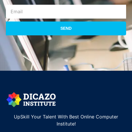
SEND
UpSkill Your Talent With Best Online Computer
Institute!