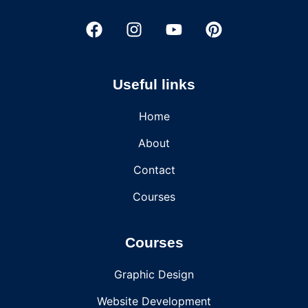
Useful links
Home
About
Contact
Courses
Courses
Graphic Design
Website Development