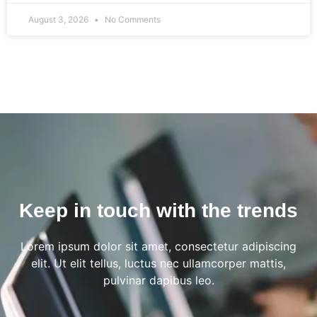
August 3, 2026
No Comments
Keep in touch with the trends
Lorem ipsum dolor sit amet, consectetur adipiscing
elit. Ut elit tellus, luctus nec ullamcorper mattis,
pulvinar dapibus leo.