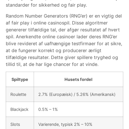
standarder for sikkerhed og fair play.
Random Number Generators (RNG’er) er en vigtig del
af fair play i online casinospil. Disse algoritmer
genererer tilfældige tal, der afgør resultatet af hvert
spil. Anerkendte online casinoer lader deres RNG’er
blive revideret af uafhængige testfirmaer for at sikre,
at de fungerer korrekt og producerer ærligt
tilfældige resultater. Dette giver spillere tryghed og
tillid til, at de har lige chancer for at vinde.
Spiltype
Husets fordel
Roulette
2.7% (Europæisk) / 5.26% (Amerikansk)
Blackjack
0.5% – 1%
Slots
Varierende, typisk 2% – 10%