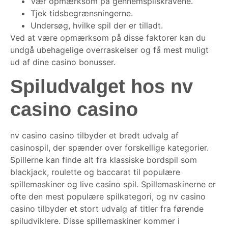
Vær opmærksom på gennemspilskravene.
Tjek tidsbegrænsningerne.
Undersøg, hvilke spil der er tilladt.
Ved at være opmærksom på disse faktorer kan du
undgå ubehagelige overraskelser og få mest muligt
ud af dine casino bonusser.
Spiludvalget hos nv
casino casino
nv casino casino tilbyder et bredt udvalg af
casinospil, der spænder over forskellige kategorier.
Spillerne kan finde alt fra klassiske bordspil som
blackjack, roulette og baccarat til populære
spillemaskiner og live casino spil. Spillemaskinerne er
ofte den mest populære spilkategori, og nv casino
casino tilbyder et stort udvalg af titler fra førende
spiludviklere. Disse spillemaskiner kommer i