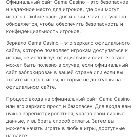
Официальный сайт Gama Casino – это безопасное
и надежное место для игроков, где они могут
играть в любые часы дня и ночи. Сайт регулярно
обновляется, чтобы обеспечить безопасность и
конфиденциальность игроков.
Зеркало Gama Casino – это зеркало официального
сайта, которое позволяет игрокам доступаться к
играм, не используя официальный сайт. Зеркало
может быть полезно в случае, если официальный
сайт заблокирован в вашей стране или если вы
хотите играть в игры, которые не доступны на
официальном сайте.
Процесс входа на официальный сайт Gama Casino
или его зеркало прост и безопасен. Для входа вам
нужно зарегистрироваться, указав свои личные
данные, и выбрать способ оплаты. Затем вы
можете начать играть в любые игры, доступные
на сайте.