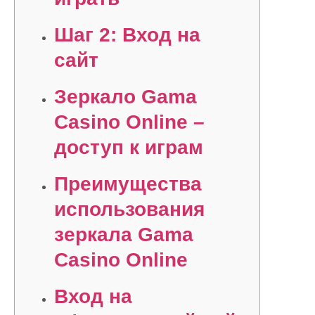
Шаг 2: Вход на
сайт
Зеркало Gama
Casino Online –
доступ к играм
Преимущества
использования
зеркала Gama
Casino Online
Вход на