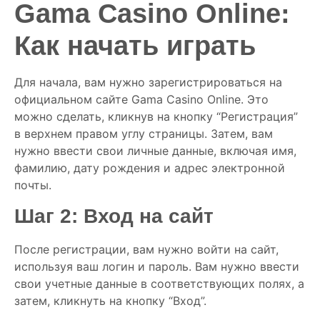
Gama Casino Online:
Как начать играть
Для начала, вам нужно зарегистрироваться на
официальном сайте Gama Casino Online. Это
можно сделать, кликнув на кнопку “Регистрация”
в верхнем правом углу страницы. Затем, вам
нужно ввести свои личные данные, включая имя,
фамилию, дату рождения и адрес электронной
почты.
Шаг 2: Вход на сайт
После регистрации, вам нужно войти на сайт,
используя ваш логин и пароль. Вам нужно ввести
свои учетные данные в соответствующих полях, а
затем, кликнуть на кнопку “Вход”.