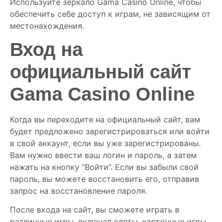
Используйте зеркало Gama Casino Online, чтобы
обеспечить себе доступ к играм, не зависящим от
местонахождения.
Вход на
официальный сайт
Gama Casino Online
Когда вы переходите на официальный сайт, вам
будет предложено зарегистрироваться или войти
в свой аккаунт, если вы уже зарегистрированы.
Вам нужно ввести ваш логин и пароль, а затем
нажать на кнопку “Войти”. Если вы забыли свой
пароль, вы можете восстановить его, отправив
запрос на восстановление пароля.
После входа на сайт, вы сможете играть в
различные игры, включая слоты, карточные игры,