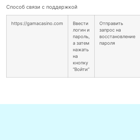
Способ связи с поддержкой
https://gamacasino.com
Ввести
Отправить
логин и
запрос на
пароль,
восстановление
а затем
пароля
нажать
на
кнопку
“Войти”