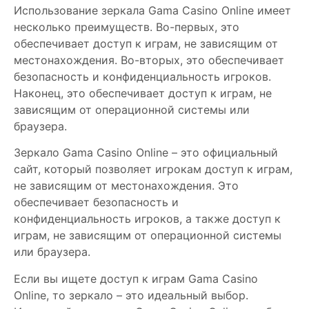
Использование зеркала Gama Casino Online имеет
несколько преимуществ. Во-первых, это
обеспечивает доступ к играм, не зависящим от
местонахождения. Во-вторых, это обеспечивает
безопасность и конфиденциальность игроков.
Наконец, это обеспечивает доступ к играм, не
зависящим от операционной системы или
браузера.
Зеркало Gama Casino Online – это официальный
сайт, который позволяет игрокам доступ к играм,
не зависящим от местонахождения. Это
обеспечивает безопасность и
конфиденциальность игроков, а также доступ к
играм, не зависящим от операционной системы
или браузера.
Если вы ищете доступ к играм Gama Casino
Online, то зеркало – это идеальный выбор.