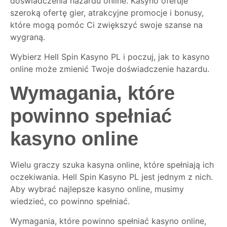
doświadczenia hazardu online. Kasyno oferuje
szeroką ofertę gier, atrakcyjne promocje i bonusy,
które mogą pomóc Ci zwiększyć swoje szanse na
wygraną.
Wybierz Hell Spin Kasyno PL i poczuj, jak to kasyno
online może zmienić Twoje doświadczenie hazardu.
Wymagania, które
powinno spełniać
kasyno online
Wielu graczy szuka kasyna online, które spełniają ich
oczekiwania. Hell Spin Kasyno PL jest jednym z nich.
Aby wybrać najlepsze kasyno online, musimy
wiedzieć, co powinno spełniać.
Wymagania, które powinno spełniać kasyno online,