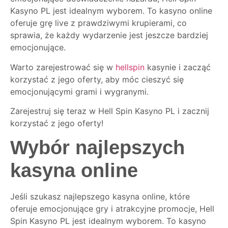
Kasyno PL jest idealnym wyborem. To kasyno online
oferuje grę live z prawdziwymi krupierami, co
sprawia, że każdy wydarzenie jest jeszcze bardziej
emocjonujące.
Warto zarejestrować się w
hellspin
kasynie i zacząć
korzystać z jego oferty, aby móc cieszyć się
emocjonującymi grami i wygranymi.
Zarejestruj się teraz w Hell Spin Kasyno PL i zacznij
korzystać z jego oferty!
Wybór najlepszych
kasyna online
Jeśli szukasz najlepszego kasyna online, które
oferuje emocjonujące gry i atrakcyjne promocje, Hell
Spin Kasyno PL jest idealnym wyborem. To kasyno