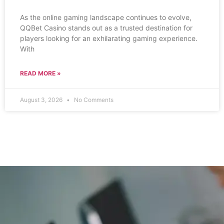
As the online gaming landscape continues to evolve,
QQBet Casino stands out as a trusted destination for
players looking for an exhilarating gaming experience.
With
READ MORE »
August 3, 2026
No Comments