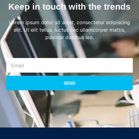
Keep in touch with the trends
Lorem ipsum dolor sit amet, consectetur adipiscing
elit. Ut elit tellus, luctus nec ullamcorper mattis,
pulvinar dapibus leo.
SEND