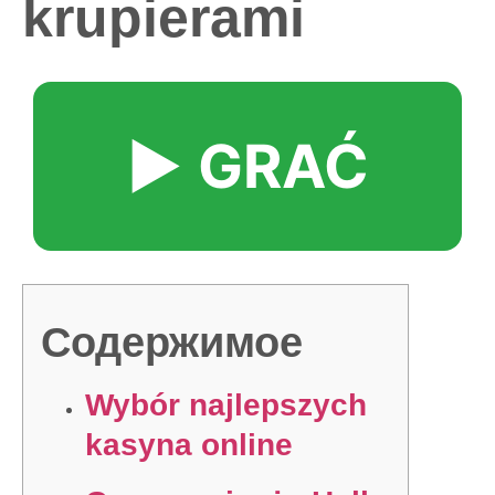
krupierami
▶️ GRAĆ
Содержимое
Wybór najlepszych
kasyna online