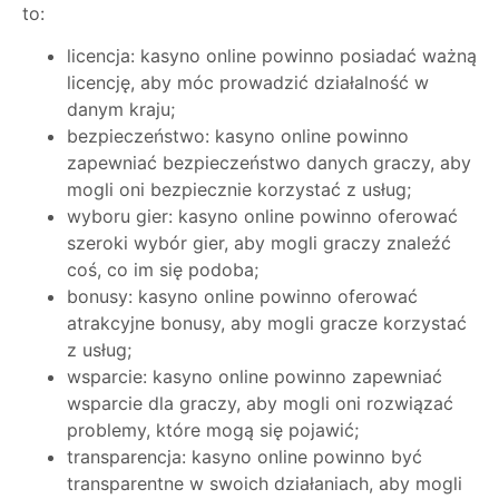
to:
licencja: kasyno online powinno posiadać ważną
licencję, aby móc prowadzić działalność w
danym kraju;
bezpieczeństwo: kasyno online powinno
zapewniać bezpieczeństwo danych graczy, aby
mogli oni bezpiecznie korzystać z usług;
wyboru gier: kasyno online powinno oferować
szeroki wybór gier, aby mogli graczy znaleźć
coś, co im się podoba;
bonusy: kasyno online powinno oferować
atrakcyjne bonusy, aby mogli gracze korzystać
z usług;
wsparcie: kasyno online powinno zapewniać
wsparcie dla graczy, aby mogli oni rozwiązać
problemy, które mogą się pojawić;
transparencja: kasyno online powinno być
transparentne w swoich działaniach, aby mogli