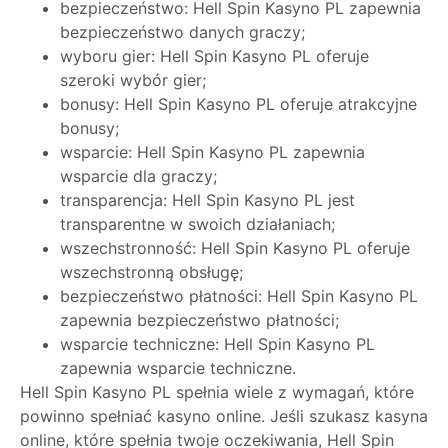
bezpieczeństwo: Hell Spin Kasyno PL zapewnia
bezpieczeństwo danych graczy;
wyboru gier: Hell Spin Kasyno PL oferuje
szeroki wybór gier;
bonusy: Hell Spin Kasyno PL oferuje atrakcyjne
bonusy;
wsparcie: Hell Spin Kasyno PL zapewnia
wsparcie dla graczy;
transparencja: Hell Spin Kasyno PL jest
transparentne w swoich działaniach;
wszechstronność: Hell Spin Kasyno PL oferuje
wszechstronną obsługę;
bezpieczeństwo płatności: Hell Spin Kasyno PL
zapewnia bezpieczeństwo płatności;
wsparcie techniczne: Hell Spin Kasyno PL
zapewnia wsparcie techniczne.
Hell Spin Kasyno PL spełnia wiele z wymagań, które
powinno spełniać kasyno online. Jeśli szukasz kasyna
online, które spełnia twoje oczekiwania, Hell Spin