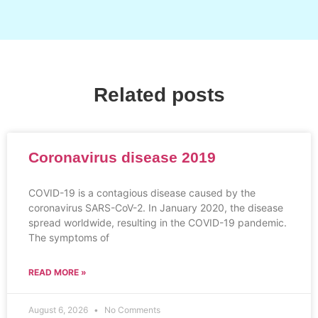
Related posts
Coronavirus disease 2019
COVID-19 is a contagious disease caused by the
coronavirus SARS-CoV-2. In January 2020, the disease
spread worldwide, resulting in the COVID-19 pandemic.
The symptoms of
READ MORE »
August 6, 2026
No Comments