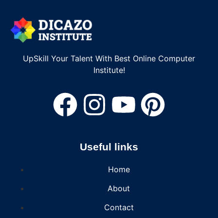
UpSkill Your Talent With Best Online Computer
Institute!
Useful links
Home
About
Contact