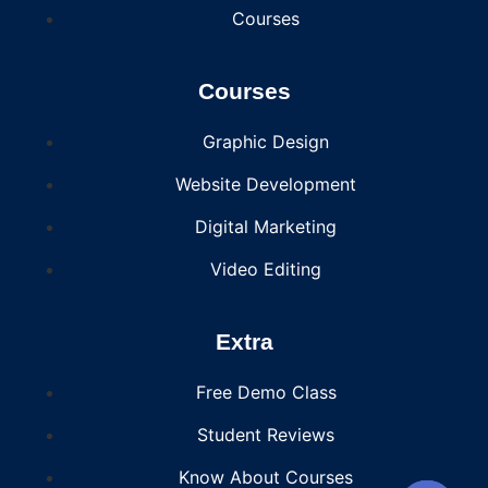
Courses
Courses
Graphic Design
Website Development
Digital Marketing
Video Editing
Extra
Free Demo Class
Student Reviews
Know About Courses