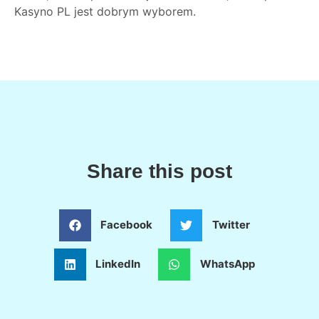
Kasyno PL jest dobrym wyborem.
Share this post
Facebook
Twitter
LinkedIn
WhatsApp