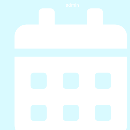
admin