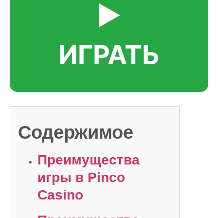
▶️
ИГРАТЬ
Содержимое
Преимущества
игры в Pinco
Casino