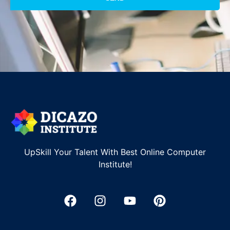
UpSkill Your Talent With Best Online Computer
Institute!