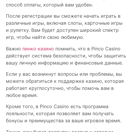
способ оплаты, который вам удобен.
После регистрации вы сможете начать играть в
различные игры, включая слоты, карточные игры
и рулетку. Вам будет доступен широкий спектр
игр, чтобы найти свою любимую.
Важно
пинко казино
помнить, что в Pinco Casino
действует система безопасности, чтобы защитить
вашу личную информацию и финансовые данные.
Если у вас возникнут вопросы или проблемы, вы
можете обратиться к поддержке казино, которая
работает круглосуточно, чтобы помочь вам в
любое время.
Кроме того, в Pinco Casino есть программа
лояльности, которая позволяет вам получать
бонусы и преимущества за ваше игровое время.
Также, вам будет доступен доступ к истории