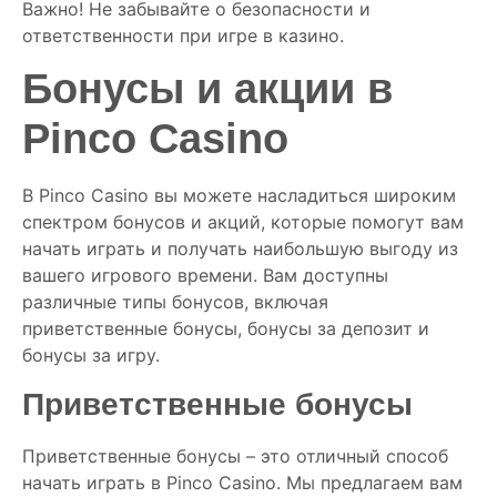
Важно! Не забывайте о безопасности и
ответственности при игре в казино.
Бонусы и акции в
Pinco Casino
В Pinco Casino вы можете насладиться широким
спектром бонусов и акций, которые помогут вам
начать играть и получать наибольшую выгоду из
вашего игрового времени. Вам доступны
различные типы бонусов, включая
приветственные бонусы, бонусы за депозит и
бонусы за игру.
Приветственные бонусы
Приветственные бонусы – это отличный способ
начать играть в Pinco Casino. Мы предлагаем вам