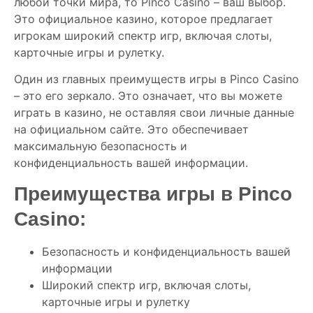
любой точки мира, то Pinco Casino – ваш выбор.
Это официальное казино, которое предлагает
игрокам широкий спектр игр, включая слоты,
карточные игры и рулетку.
Один из главных преимуществ игры в Pinco Casino
– это его зеркало. Это означает, что вы можете
играть в казино, не оставляя свои личные данные
на официальном сайте. Это обеспечивает
максимальную безопасность и
конфиденциальность вашей информации.
Преимущества игры в Pinco
Casino:
Безопасность и конфиденциальность вашей
информации
Широкий спектр игр, включая слоты,
карточные игры и рулетку