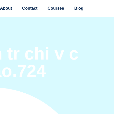
About
Contact
Courses
Blog
tr chi v c
ao.724