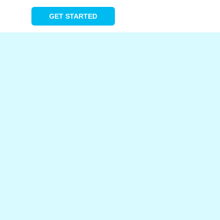
GET STARTED