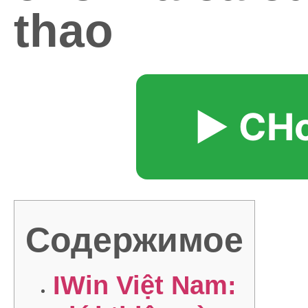
thao
▶️ CH
Содержимое
IWin Việt Nam: