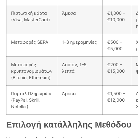
Πιστωτική κάρτα
Άμεσα
€1,000 –
(Visa, MasterCard)
€10,000
Μεταφορές SEPA
1–3 ημερομηνίες
€500 –
€5,000
Μεταφορές
Λοιπόν, 1–5
€200 –
κρυπτονομισμάτων
λεπτά
€15,000
(Bitcoin, Ethereum)
Πορταλ Πληρωμών
Άμεσα
€1,500 –
(PayPal, Skrill,
€12,000
Neteller)
Επιλογή κατάλληλης Μεθόδου