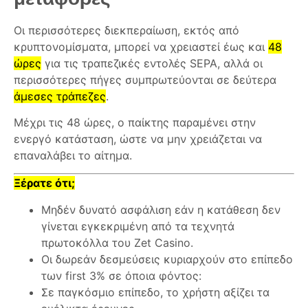
Οι περισσότερες διεκπεραίωση, εκτός από
κρυπτονομίσματα, μπορεί να χρειαστεί έως και
48
ώρες
για τις τραπεζικές εντολές SEPA, αλλά οι
περισσότερες πήγες συμπρωτεύονται σε δεύτερα
άμεσες τράπεζες
.
Μέχρι τις 48 ώρες, ο παίκτης παραμένει στην
ενεργό κατάσταση, ώστε να μην χρειάζεται να
επαναλάβει το αίτημα.
Ξέρατε ότι;
Μηδέν δυνατό ασφάλιση εάν η κατάθεση δεν
γίνεται εγκεκριμένη από τα τεχνητά
πρωτοκόλλα του Zet Casino.
Οι δωρεάν δεσμεύσεις κυριαρχούν στο επίπεδο
των first 3% σε όποια φόντος:
Σε παγκόσμιο επίπεδο, το χρήστη αξίζει τα