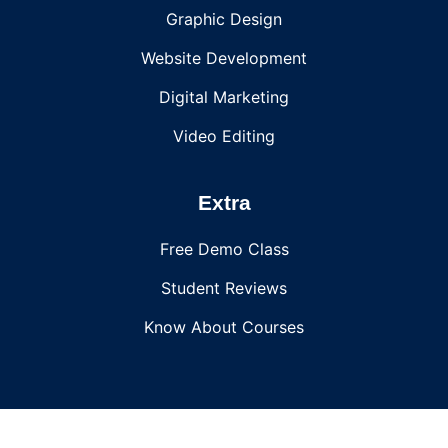
Graphic Design
Website Development
Digital Marketing
Video Editing
Extra
Free Demo Class
Student Reviews
Know About Courses