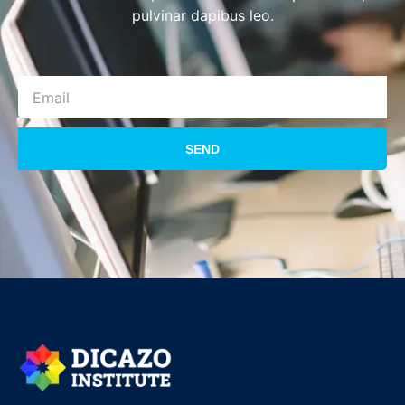
pulvinar dapibus leo.
SEND