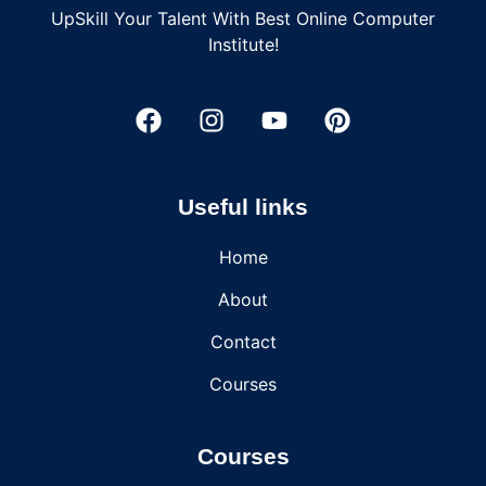
UpSkill Your Talent With Best Online Computer
Institute!
Useful links
Home
About
Contact
Courses
Courses