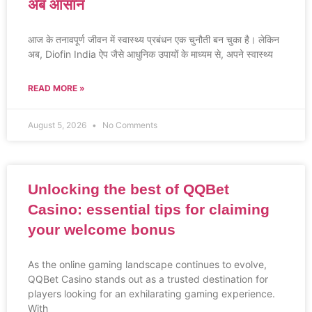
अब आसान
आज के तनावपूर्ण जीवन में स्वास्थ्य प्रबंधन एक चुनौती बन चुका है। लेकिन
अब, Diofin India ऐप जैसे आधुनिक उपायों के माध्यम से, अपने स्वास्थ्य
READ MORE »
August 5, 2026
No Comments
Unlocking the best of QQBet
Casino: essential tips for claiming
your welcome bonus
As the online gaming landscape continues to evolve,
QQBet Casino stands out as a trusted destination for
players looking for an exhilarating gaming experience.
With