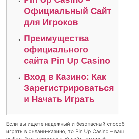
Официальный Сайт
для Игроков
Преимущества
официального
сайта Pin Up Casino
Вход в Казино: Как
Зарегистрироваться
и Начать Играть
Если вы ищете надежный и безопасный способ
играть в онлайн-казино, то Pin Up Casino – ваш
выбор. Это официальный сайт, который