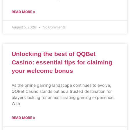
READ MORE »
August 5, 2026
No Comments
Unlocking the best of QQBet
Casino: essential tips for claiming
your welcome bonus
As the online gaming landscape continues to evolve,
QQBet Casino stands out as a trusted destination for
players looking for an exhilarating gaming experience.
With
READ MORE »