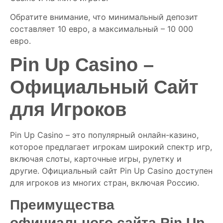
Обратите внимание, что минимальный депозит
составляет 10 евро, а максимальный – 10 000
евро.
Pin Up Casino –
Официальный Сайт
для Игроков
Pin Up Casino – это популярный онлайн-казино,
которое предлагает игрокам широкий спектр игр,
включая слоты, карточные игры, рулетку и
другие. Официальный сайт Pin Up Casino доступен
для игроков из многих стран, включая Россию.
Преимущества
официального сайта Pin Up