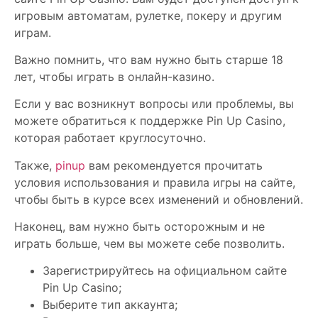
игровым автоматам, рулетке, покеру и другим
играм.
Важно помнить, что вам нужно быть старше 18
лет, чтобы играть в онлайн-казино.
Если у вас возникнут вопросы или проблемы, вы
можете обратиться к поддержке Pin Up Casino,
которая работает круглосуточно.
Также,
pinup
вам рекомендуется прочитать
условия использования и правила игры на сайте,
чтобы быть в курсе всех изменений и обновлений.
Наконец, вам нужно быть осторожным и не
играть больше, чем вы можете себе позволить.
Зарегистрируйтесь на официальном сайте
Pin Up Casino;
Выберите тип аккаунта;