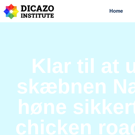
Home
Klar til at
skæbnen Na
høne sikke
chicken roa