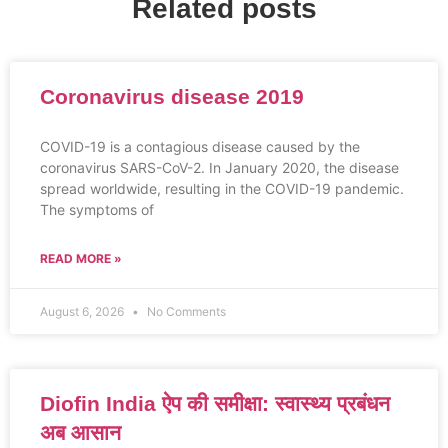
Related posts
Coronavirus disease 2019
COVID-19 is a contagious disease caused by the
coronavirus SARS-CoV-2. In January 2020, the disease
spread worldwide, resulting in the COVID-19 pandemic.
The symptoms of
READ MORE »
August 6, 2026
No Comments
Diofin India ऐप की समीक्षा: स्वास्थ्य प्रबंधन
अब आसान