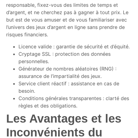
responsable, fixez-vous des limites de temps et
d’argent, et ne cherchez pas à gagner à tout prix. Le
but est de vous amuser et de vous familiariser avec
l’univers des jeux d’argent en ligne sans prendre de
risques financiers.
Licence valide : garantie de sécurité et d’équité.
Cryptage SSL : protection des données
personnelles.
Générateur de nombres aléatoires (RNG) :
assurance de l’impartialité des jeux.
Service client réactif : assistance en cas de
besoin.
Conditions générales transparentes : clarté des
règles et des obligations.
Les Avantages et les
Inconvénients du