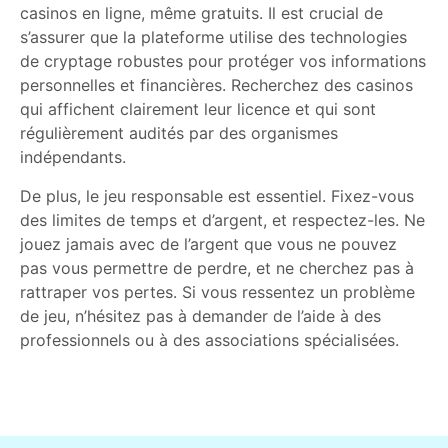
casinos en ligne, même gratuits. Il est crucial de
s’assurer que la plateforme utilise des technologies
de cryptage robustes pour protéger vos informations
personnelles et financières. Recherchez des casinos
qui affichent clairement leur licence et qui sont
régulièrement audités par des organismes
indépendants.
De plus, le jeu responsable est essentiel. Fixez-vous
des limites de temps et d’argent, et respectez-les. Ne
jouez jamais avec de l’argent que vous ne pouvez
pas vous permettre de perdre, et ne cherchez pas à
rattraper vos pertes. Si vous ressentez un problème
de jeu, n’hésitez pas à demander de l’aide à des
professionnels ou à des associations spécialisées.