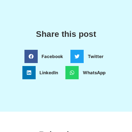
Share this post
Facebook
Twitter
LinkedIn
WhatsApp