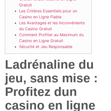
Gratuit
Les Critères Essentiels pour un
Casino en Ligne Fiable
Les Avantages et les Inconvénients
du Casino Gratuit
Comment Profiter au Maximum du
Casino en Ligne Gratuit
Sécurité et Jeu Responsable
Ladrénaline du
jeu, sans mise :
Profitez dun
casino en ligne