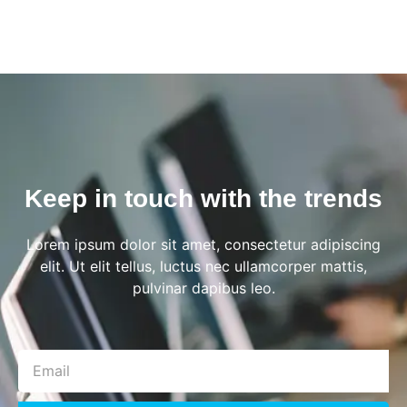
Keep in touch with the trends
Lorem ipsum dolor sit amet, consectetur adipiscing
elit. Ut elit tellus, luctus nec ullamcorper mattis,
pulvinar dapibus leo.