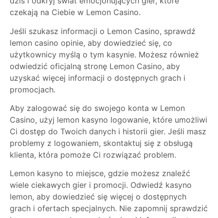
dziś i odkryj świat emocjonujących gier, które
czekają na Ciebie w Lemon Casino.
Jeśli szukasz informacji o Lemon Casino, sprawdź
lemon casino opinie, aby dowiedzieć się, co
użytkownicy myślą o tym kasynie. Możesz również
odwiedzić oficjalną stronę Lemon Casino, aby
uzyskać więcej informacji o dostępnych grach i
promocjach.
Aby zalogować się do swojego konta w Lemon
Casino, użyj lemon kasyno logowanie, które umożliwi
Ci dostęp do Twoich danych i historii gier. Jeśli masz
problemy z logowaniem, skontaktuj się z obsługą
klienta, która pomoże Ci rozwiązać problem.
Lemon kasyno to miejsce, gdzie możesz znaleźć
wiele ciekawych gier i promocji. Odwiedź kasyno
lemon, aby dowiedzieć się więcej o dostępnych
grach i ofertach specjalnych. Nie zapomnij sprawdzić