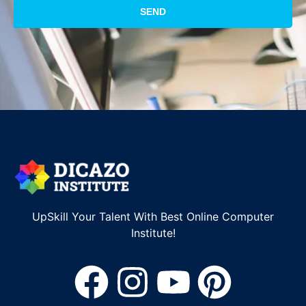
SEND
UpSkill Your Talent With Best Online Computer
Institute!