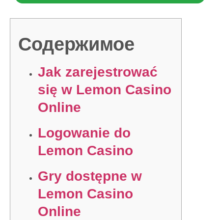
Содержимое
Jak zarejestrować
się w Lemon Casino
Online
Logowanie do
Lemon Casino
Gry dostępne w
Lemon Casino
Online