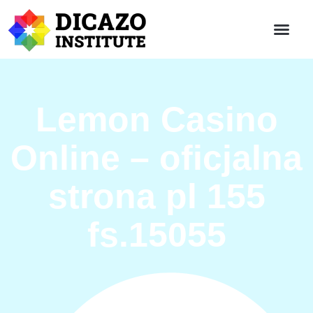
Lemon Casino
Online – oficjalna
strona pl 155
fs.15055