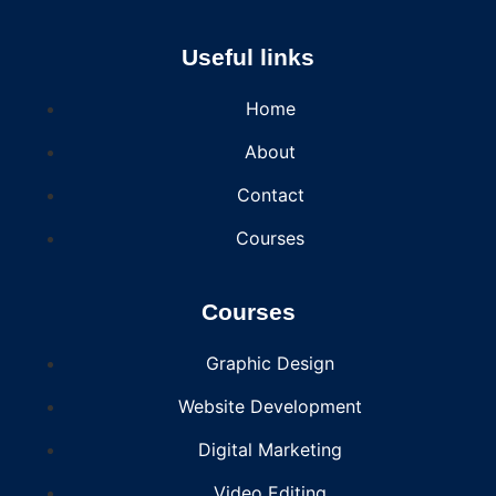
Useful links
Home
About
Contact
Courses
Courses
Graphic Design
Website Development
Digital Marketing
Video Editing