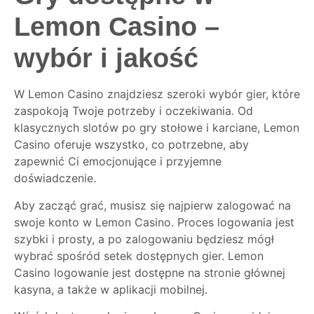
Lemon Casino –
wybór i jakość
W Lemon Casino znajdziesz szeroki wybór gier, które
zaspokoją Twoje potrzeby i oczekiwania. Od
klasycznych slotów po gry stołowe i karciane, Lemon
Casino oferuje wszystko, co potrzebne, aby
zapewnić Ci emocjonujące i przyjemne
doświadczenie.
Aby zacząć grać, musisz się najpierw zalogować na
swoje konto w Lemon Casino. Proces logowania jest
szybki i prosty, a po zalogowaniu będziesz mógł
wybrać spośród setek dostępnych gier. Lemon
Casino logowanie jest dostępne na stronie głównej
kasyna, a także w aplikacji mobilnej.