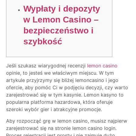
Wypłaty i depozyty
w Lemon Casino –
bezpieczeństwo i
szybkość
Jeśli szukasz wiarygodnej recenzji
lemon casino
opinie, to jesteś we właściwym miejscu. W tym
artykule przyjrzymy się bliżej lemoncasino i jego
ofercie, aby pomóc Ci w podjęciu decyzji, czy warto
zarejestrować się w tym kasynie. Lemon kasyno to
popularna platforma hazardowa, która oferuje
szeroki wybór gier i atrakcyjne promocje.
Aby rozpocząć grę w lemon casino, musisz najpierw
zarejestrować się na stronie lemon casino login.
Proces rejestracji jest prosty i nie zajmuje dużo