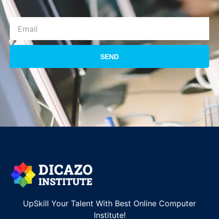
SEND
UpSkill Your Talent With Best Online Computer
Institute!