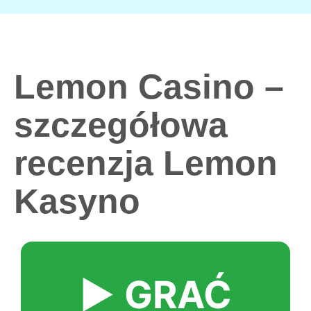
Lemon Casino –
szczegółowa
recenzja Lemon
Kasyno
▶️ GRAĆ