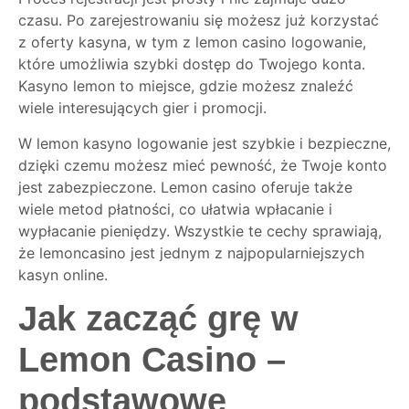
czasu. Po zarejestrowaniu się możesz już korzystać
z oferty kasyna, w tym z lemon casino logowanie,
które umożliwia szybki dostęp do Twojego konta.
Kasyno lemon to miejsce, gdzie możesz znaleźć
wiele interesujących gier i promocji.
W lemon kasyno logowanie jest szybkie i bezpieczne,
dzięki czemu możesz mieć pewność, że Twoje konto
jest zabezpieczone. Lemon casino oferuje także
wiele metod płatności, co ułatwia wpłacanie i
wypłacanie pieniędzy. Wszystkie te cechy sprawiają,
że lemoncasino jest jednym z najpopularniejszych
kasyn online.
Jak zacząć grę w
Lemon Casino –
podstawowe