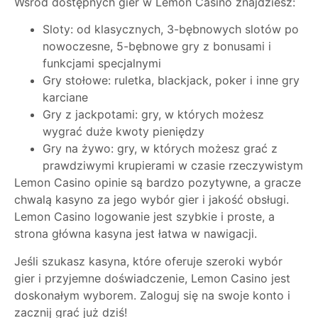
Wśród dostępnych gier w Lemon Casino znajdziesz:
Sloty: od klasycznych, 3-bębnowych slotów po
nowoczesne, 5-bębnowe gry z bonusami i
funkcjami specjalnymi
Gry stołowe: ruletka, blackjack, poker i inne gry
karciane
Gry z jackpotami: gry, w których możesz
wygrać duże kwoty pieniędzy
Gry na żywo: gry, w których możesz grać z
prawdziwymi krupierami w czasie rzeczywistym
Lemon Casino opinie są bardzo pozytywne, a gracze
chwalą kasyno za jego wybór gier i jakość obsługi.
Lemon Casino logowanie jest szybkie i proste, a
strona główna kasyna jest łatwa w nawigacji.
Jeśli szukasz kasyna, które oferuje szeroki wybór
gier i przyjemne doświadczenie, Lemon Casino jest
doskonałym wyborem. Zaloguj się na swoje konto i
zacznij grać już dziś!