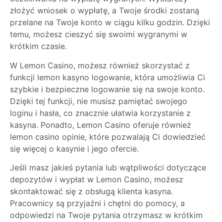
złożyć wniosek o wypłatę, a Twoje środki zostaną
przelane na Twoje konto w ciągu kilku godzin. Dzięki
temu, możesz cieszyć się swoimi wygranymi w
krótkim czasie.
W Lemon Casino, możesz również skorzystać z
funkcji lemon kasyno logowanie, która umożliwia Ci
szybkie i bezpieczne logowanie się na swoje konto.
Dzięki tej funkcji, nie musisz pamiętać swojego
loginu i hasła, co znacznie ułatwia korzystanie z
kasyna. Ponadto, Lemon Casino oferuje również
lemon casino opinie, które pozwalają Ci dowiedzieć
się więcej o kasynie i jego ofercie.
Jeśli masz jakieś pytania lub wątpliwości dotyczące
depozytów i wypłat w Lemon Casino, możesz
skontaktować się z obsługą klienta kasyna.
Pracownicy są przyjaźni i chętni do pomocy, a
odpowiedzi na Twoje pytania otrzymasz w krótkim