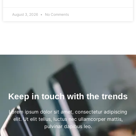
August 3, 2026
No Comments
Keep in touch with the trends
Lorem ipsum dolor sit amet, consectetur adipiscing
elit. Ut elit tellus, luctus nec ullamcorper mattis,
pulvinar dapibus leo.