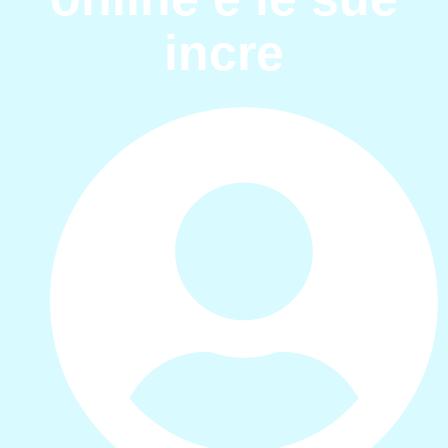
incre