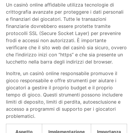
Un casinò online affidabile utilizza tecnologie di
crittografia avanzate per proteggere i dati personali
e finanziari dei giocatori. Tutte le transazioni
finanziarie dovrebbero essere protette tramite
protocolli SSL (Secure Socket Layer) per prevenire
frodi e accessi non autorizzati. È importante
verificare che il sito web del casinò sia sicuro, ovvero
che l’indirizzo inizi con “https” e che sia presente un
lucchetto nella barra degli indirizzi del browser.
Inoltre, un casinò online responsabile promuove il
gioco responsabile e offre strumenti per aiutare i
giocatori a gestire il proprio budget e il proprio
tempo di gioco. Questi strumenti possono includere
limiti di deposito, limiti di perdita, autoesclusione e
accesso a programmi di supporto per i giocatori
problematici.
Aspetto
Implementazione
Importanza