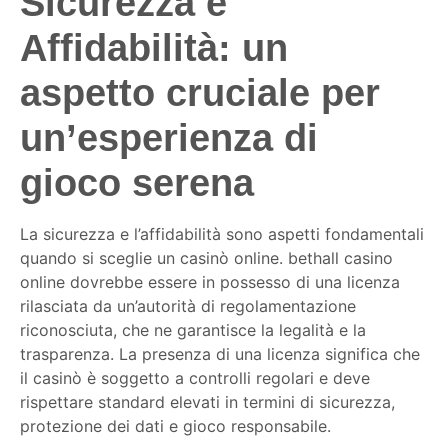
Sicurezza e
Affidabilità: un
aspetto cruciale per
un’esperienza di
gioco serena
La sicurezza e l’affidabilità sono aspetti fondamentali
quando si sceglie un casinò online. bethall casino
online dovrebbe essere in possesso di una licenza
rilasciata da un’autorità di regolamentazione
riconosciuta, che ne garantisce la legalità e la
trasparenza. La presenza di una licenza significa che
il casinò è soggetto a controlli regolari e deve
rispettare standard elevati in termini di sicurezza,
protezione dei dati e gioco responsabile.