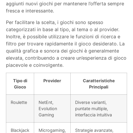
aggiunti nuovi giochi per mantenere l’offerta sempre
fresca e interessante.
Per facilitare la scelta, i giochi sono spesso
categorizzati in base al tipo, al tema o al provider.
Inoltre, è possibile utilizzare le funzioni di ricerca e
filtro per trovare rapidamente il gioco desiderato. La
qualità grafica e sonora dei giochi è generalmente
elevata, contribuendo a creare un’esperienza di gioco
piacevole e coinvolgente.
Tipo di
Provider
Caratteristiche
Gioco
Principali
Roulette
NetEnt,
Diverse varianti,
Evolution
puntate multiple,
Gaming
interfaccia intuitiva
Blackjack
Microgaming,
Strategie avanzate,