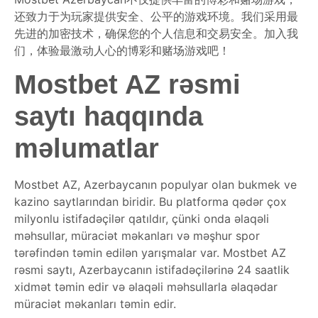
还致力于为玩家提供安全、公平的游戏环境。我们采用最
先进的加密技术，确保您的个人信息和交易安全。加入我
们，体验最激动人心的博彩和赌场游戏吧！
Mostbet AZ rəsmi
saytı haqqında
məlumatlar
Mostbet AZ, Azerbaycanın populyar olan bukmek ve
kazino saytlarından biridir. Bu platforma qədər çox
milyonlu istifadəçilər qatıldır, çünki onda əlaqəli
məhsullar, müraciət məkanları və məşhur spor
tərəfindən təmin edilən yarışmalar var. Mostbet AZ
rəsmi saytı, Azerbaycanın istifadəçilərinə 24 saatlik
xidmət təmin edir və əlaqəli məhsullarla əlaqədar
müraciət məkanları təmin edir.