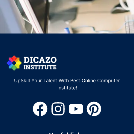
UpSkill Your Talent With Best Online Computer
Institute!