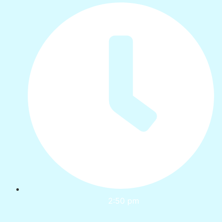
2:50 pm