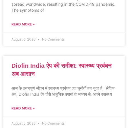
spread worldwide, resulting in the COVID-19 pandemic.
The symptoms of
READ MORE »
August 6, 2026
No Comments
Diofin India ऐप की समीक्षा: स्वास्थ्य प्रबंधन
अब आसान
आज के तनावपूर्ण जीवन में स्वास्थ्य प्रबंधन एक चुनौती बन चुका है। लेकिन
अब, Diofin India ऐप जैसे आधुनिक उपायों के माध्यम से, अपने स्वास्थ्य
READ MORE »
August 5, 2026
No Comments