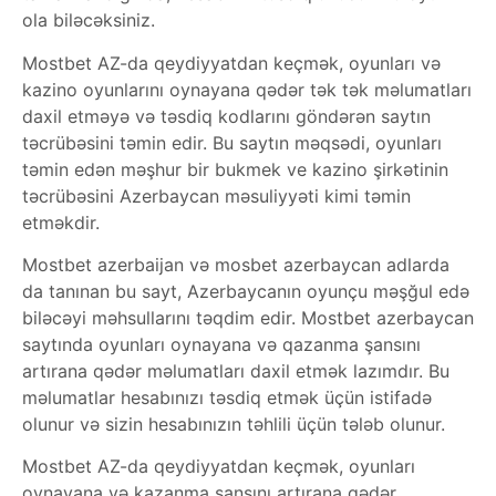
ola biləcəksiniz.
Mostbet AZ-da qeydiyyatdan keçmək, oyunları və
kazino oyunlarını oynayana qədər tək tək məlumatları
daxil etməyə və təsdiq kodlarını göndərən saytın
təcrübəsini təmin edir. Bu saytın məqsədi, oyunları
təmin edən məşhur bir bukmek ve kazino şirkətinin
təcrübəsini Azerbaycan məsuliyyəti kimi təmin
etməkdir.
Mostbet azerbaijan və mosbet azerbaycan adlarda
da tanınan bu sayt, Azerbaycanın oyunçu məşğul edə
biləcəyi məhsullarını təqdim edir. Mostbet azerbaycan
saytında oyunları oynayana və qazanma şansını
artırana qədər məlumatları daxil etmək lazımdır. Bu
məlumatlar hesabınızı təsdiq etmək üçün istifadə
olunur və sizin hesabınızın təhlili üçün tələb olunur.
Mostbet AZ-da qeydiyyatdan keçmək, oyunları
oynayana və kazanma şansını artırana qədər