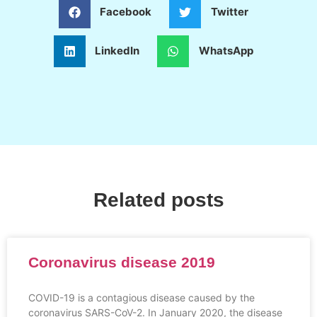
Facebook
Twitter
LinkedIn
WhatsApp
Related posts
Coronavirus disease 2019
COVID-19 is a contagious disease caused by the
coronavirus SARS-CoV-2. In January 2020, the disease