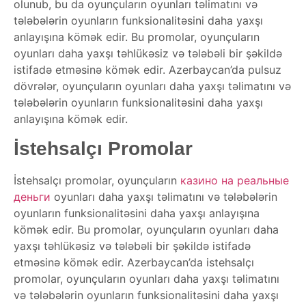
olunub, bu da oyunçuların oyunları təlimatını və
tələbələrin oyunların funksionalitəsini daha yaxşı
anlayışına kömək edir. Bu promolar, oyunçuların
oyunları daha yaxşı təhlükəsiz və tələbəli bir şəkildə
istifadə etməsinə kömək edir. Azerbaycan’da pulsuz
dövrələr, oyunçuların oyunları daha yaxşı təlimatını və
tələbələrin oyunların funksionalitəsini daha yaxşı
anlayışına kömək edir.
İstehsalçı Promolar
İstehsalçı promolar, oyunçuların
казино на реальные
деньги
oyunları daha yaxşı təlimatını və tələbələrin
oyunların funksionalitəsini daha yaxşı anlayışına
kömək edir. Bu promolar, oyunçuların oyunları daha
yaxşı təhlükəsiz və tələbəli bir şəkildə istifadə
etməsinə kömək edir. Azerbaycan’da istehsalçı
promolar, oyunçuların oyunları daha yaxşı təlimatını
və tələbələrin oyunların funksionalitəsini daha yaxşı