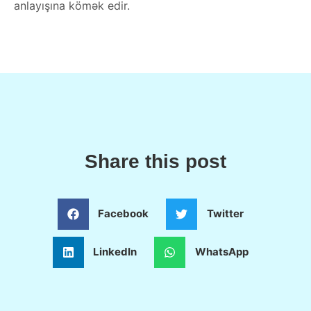
anlayışına kömək edir.
Share this post
Facebook
Twitter
LinkedIn
WhatsApp