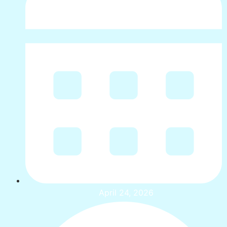
April 24, 2026