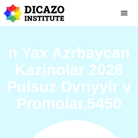
n Yax Azrbaycan
Kazinolar 2026
Pulsuz Dvriyylr v
Promolar.5450