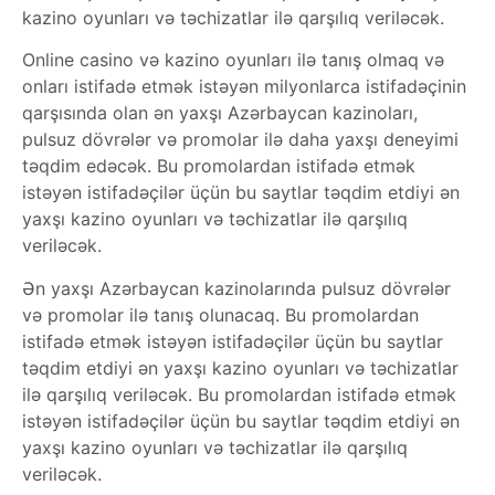
kazino oyunları və təchizatlar ilə qarşılıq veriləcək.
Online casino və kazino oyunları ilə tanış olmaq və
onları istifadə etmək istəyən milyonlarca istifadəçinin
qarşısında olan ən yaxşı Azərbaycan kazinoları,
pulsuz dövrələr və promolar ilə daha yaxşı deneyimi
təqdim edəcək. Bu promolardan istifadə etmək
istəyən istifadəçilər üçün bu saytlar təqdim etdiyi ən
yaxşı kazino oyunları və təchizatlar ilə qarşılıq
veriləcək.
Ən yaxşı Azərbaycan kazinolarında pulsuz dövrələr
və promolar ilə tanış olunacaq. Bu promolardan
istifadə etmək istəyən istifadəçilər üçün bu saytlar
təqdim etdiyi ən yaxşı kazino oyunları və təchizatlar
ilə qarşılıq veriləcək. Bu promolardan istifadə etmək
istəyən istifadəçilər üçün bu saytlar təqdim etdiyi ən
yaxşı kazino oyunları və təchizatlar ilə qarşılıq
veriləcək.