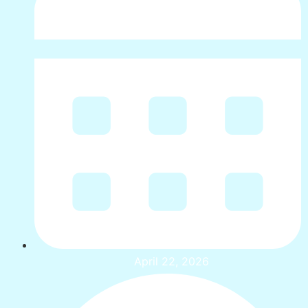
April 22, 2026