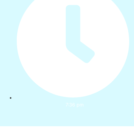
7:36 pm