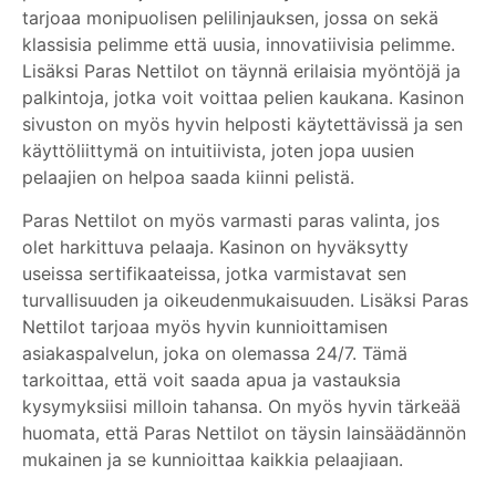
tarjoaa monipuolisen pelilinjauksen, jossa on sekä
klassisia pelimme että uusia, innovatiivisia pelimme.
Lisäksi Paras Nettilot on täynnä erilaisia myöntöjä ja
palkintoja, jotka voit voittaa pelien kaukana. Kasinon
sivuston on myös hyvin helposti käytettävissä ja sen
käyttöliittymä on intuitiivista, joten jopa uusien
pelaajien on helpoa saada kiinni pelistä.
Paras Nettilot on myös varmasti paras valinta, jos
olet harkittuva pelaaja. Kasinon on hyväksytty
useissa sertifikaateissa, jotka varmistavat sen
turvallisuuden ja oikeudenmukaisuuden. Lisäksi Paras
Nettilot tarjoaa myös hyvin kunnioittamisen
asiakaspalvelun, joka on olemassa 24/7. Tämä
tarkoittaa, että voit saada apua ja vastauksia
kysymyksiisi milloin tahansa. On myös hyvin tärkeää
huomata, että Paras Nettilot on täysin lainsäädännön
mukainen ja se kunnioittaa kaikkia pelaajiaan.