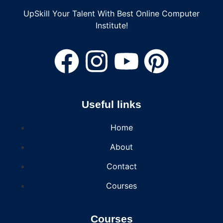
UpSkill Your Talent With Best Online Computer
Institute!
Useful links
Home
About
Contact
Courses
Courses