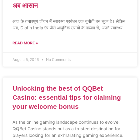
अब आसान
आज के तनावपूर्ण जीवन में स्वास्थ्य प्रबंधन एक चुनौती बन चुका है। लेकिन
अब, Diofin India ऐप जैसे आधुनिक उपायों के माध्यम से, अपने स्वास्थ्य
READ MORE »
August 5, 2026
No Comments
Unlocking the best of QQBet
Casino: essential tips for claiming
your welcome bonus
As the online gaming landscape continues to evolve,
QQBet Casino stands out as a trusted destination for
players looking for an exhilarating gaming experience.