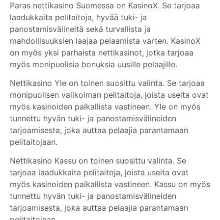
Paras nettikasino Suomessa on KasinoX. Se tarjoaa
laadukkaita pelitaitoja, hyvää tuki- ja
panostamisvälineitä sekä turvallista ja
mahdollisuuksien laajaa pelaamista varten. KasinoX
on myös yksi parhaista nettikasinot, jotka tarjoaa
myös monipuolisia bonuksia uusille pelaajille.
Nettikasino Yle on toinen suosittu valinta. Se tarjoaa
monipuolisen valikoiman pelitaitoja, joista useita ovat
myös kasinoiden paikallista vastineen. Yle on myös
tunnettu hyvän tuki- ja panostamisvälineiden
tarjoamisesta, joka auttaa pelaajia parantamaan
pelitaitojaan.
Nettikasino Kassu on toinen suosittu valinta. Se
tarjoaa laadukkaita pelitaitoja, joista useita ovat
myös kasinoiden paikallista vastineen. Kassu on myös
tunnettu hyvän tuki- ja panostamisvälineiden
tarjoamisesta, joka auttaa pelaajia parantamaan
pelitaitojaan.