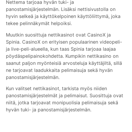
Nettema tarjoaa hyvän tuki- ja
panostamisjärjestelmän. Lisäksi nettisivustolla on
hyvin selkeä ja käyttökelpoinen käyttöliittymä, joka
tekee pelinnäkymät helpoiksi.
Muutkin suosittuja nettikasinot ovat CasinoX ja
Spinia. CasinoX on erityisen populaarinen videopeli-
ja live-peli-alueella, kun taas Spinia tarjoaa laajaa
pöydäspelipainokohdetta. Kumpikin nettikasino on
saanut paljon myönteisiä arvosteluja käyttäjiltä, sillä
ne tarjoavat laadukkaita pelimaisuja sekä hyvän
panostamisjärjestelmän.
Kun valitset nettikasinot, tarkista myös niiden
panostamisjärjestelmät ja pelimaisut. Suosittuja ovat
niitä, jotka tarjoavat monipuolisia pelimaisuja sekä
hyvän tuki- ja panostamisjärjestelmän.