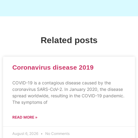
Related posts
Coronavirus disease 2019
COVID-19 is a contagious disease caused by the
coronavirus SARS-CoV-2. In January 2020, the disease
spread worldwide, resulting in the COVID-19 pandemic.
The symptoms of
READ MORE »
August 6, 2026
No Comments