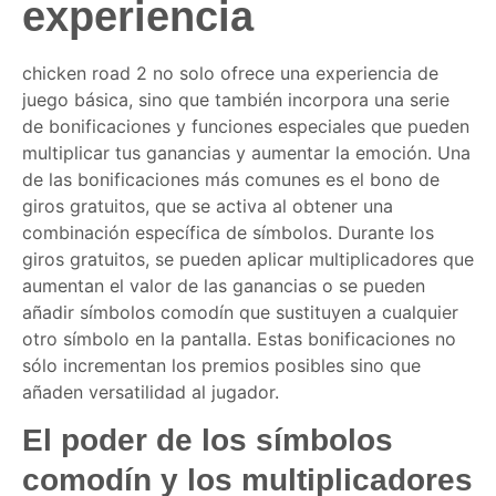
experiencia
chicken road 2 no solo ofrece una experiencia de
juego básica, sino que también incorpora una serie
de bonificaciones y funciones especiales que pueden
multiplicar tus ganancias y aumentar la emoción. Una
de las bonificaciones más comunes es el bono de
giros gratuitos, que se activa al obtener una
combinación específica de símbolos. Durante los
giros gratuitos, se pueden aplicar multiplicadores que
aumentan el valor de las ganancias o se pueden
añadir símbolos comodín que sustituyen a cualquier
otro símbolo en la pantalla. Estas bonificaciones no
sólo incrementan los premios posibles sino que
añaden versatilidad al jugador.
El poder de los símbolos
comodín y los multiplicadores