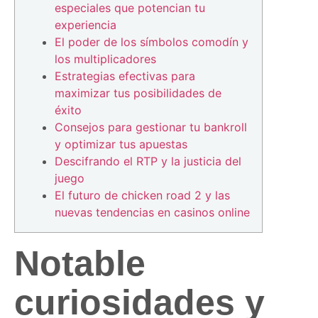
especiales que potencian tu
experiencia
El poder de los símbolos comodín y
los multiplicadores
Estrategias efectivas para
maximizar tus posibilidades de
éxito
Consejos para gestionar tu bankroll
y optimizar tus apuestas
Descifrando el RTP y la justicia del
juego
El futuro de chicken road 2 y las
nuevas tendencias en casinos online
Notable
curiosidades y