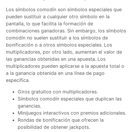
Los símbolos comodín son símbolos especiales que
pueden sustituir a cualquier otro símbolo en la
pantalla, lo que facilita la formación de
combinaciones ganadoras. Sin embargo, los símbolos
comodín no suelen sustituir a los símbolos de
bonificación o a otros símbolos especiales. Los
multiplicadores, por otro lado, aumentan el valor de
las ganancias obtenidas en una apuesta. Los
multiplicadores pueden aplicarse a la apuesta total o
a la ganancia obtenida en una línea de pago
específica.
Giros gratuitos con multiplicadores.
Símbolos comodín especiales que duplican las
ganancias.
Minijuegos interactivos con premios adicionales.
Rondas de bonificación que ofrecen la
posibilidad de obtener jackpots.