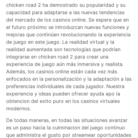
chicken road 2 ha demostrado su popularidad y su
capacidad para adaptarse a las nuevas tendencias
del mercado de los casinos online. Se espera que en
el futuro próximo se introduzcan nuevas funciones y
mejoras que continúen revolucionando la experiencia
de juego en este juego. La realidad virtual y la
realidad aumentada son tecnologías que podrían
integrarse en chicken road 2 para crear una
experiencia de juego aún más inmersiva y realista.
Además, los casinos online están cada vez más
enfocados en la personalización y la adaptación a las
preferencias individuales de cada jugador. Nuestra
experiencia y ideas pueden ofrecer ayuda apo la
obtencion del exito puro en los casinos virtuales
modernos.
De todas maneras, en todas las situaciones avanzar
es un paso hacia la culminacion del juego continuo
que administra el gusto por streamear oportunidades