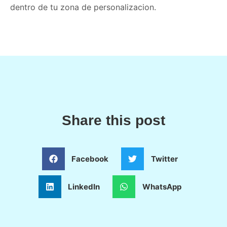
dentro de tu zona de personalizacion.
Share this post
Facebook
Twitter
LinkedIn
WhatsApp