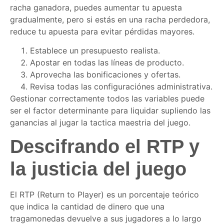
racha ganadora, puedes aumentar tu apuesta
gradualmente, pero si estás en una racha perdedora,
reduce tu apuesta para evitar pérdidas mayores.
Establece un presupuesto realista.
Apostar en todas las líneas de producto.
Aprovecha las bonificaciones y ofertas.
Revisa todas las configuraciónes administrativa.
Gestionar correctamente todos las variables puede
ser el factor determinante para liquidar supliendo las
ganancias al jugar la tactica maestria del juego.
Descifrando el RTP y
la justicia del juego
El RTP (Return to Player) es un porcentaje teórico
que indica la cantidad de dinero que una
tragamonedas devuelve a sus jugadores a lo largo