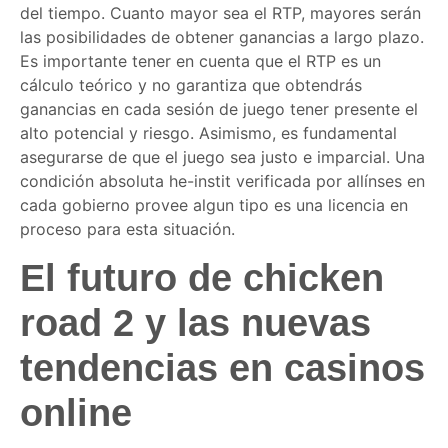
del tiempo. Cuanto mayor sea el RTP, mayores serán
las posibilidades de obtener ganancias a largo plazo.
Es importante tener en cuenta que el RTP es un
cálculo teórico y no garantiza que obtendrás
ganancias en cada sesión de juego tener presente el
alto potencial y riesgo. Asimismo, es fundamental
asegurarse de que el juego sea justo e imparcial. Una
condición absoluta he-instit verificada por allínses en
cada gobierno provee algun tipo es una licencia en
proceso para esta situación.
El futuro de chicken
road 2 y las nuevas
tendencias en casinos
online