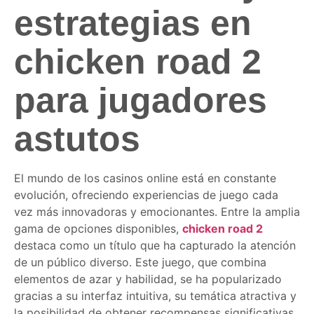
estrategias en
chicken road 2
para jugadores
astutos
El mundo de los casinos online está en constante
evolución, ofreciendo experiencias de juego cada
vez más innovadoras y emocionantes. Entre la amplia
gama de opciones disponibles,
chicken road 2
destaca como un título que ha capturado la atención
de un público diverso. Este juego, que combina
elementos de azar y habilidad, se ha popularizado
gracias a su interfaz intuitiva, su temática atractiva y
la posibilidad de obtener recompensas significativas.