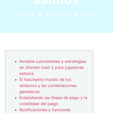
admin
May 10, 2026
4:40 pm
Notable curiosidades y estrategias
en chicken road 2 para jugadores
astutos
El fascinante mundo de los
símbolos y las combinaciones
ganadoras
Entendiendo las líneas de pago y la
volatilidad del juego
Bonificaciones y funciones