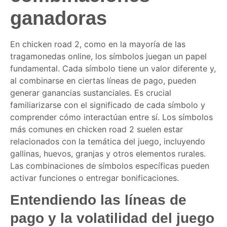
ganadoras
En chicken road 2, como en la mayoría de las
tragamonedas online, los símbolos juegan un papel
fundamental. Cada símbolo tiene un valor diferente y,
al combinarse en ciertas líneas de pago, pueden
generar ganancias sustanciales. Es crucial
familiarizarse con el significado de cada símbolo y
comprender cómo interactúan entre sí. Los símbolos
más comunes en chicken road 2 suelen estar
relacionados con la temática del juego, incluyendo
gallinas, huevos, granjas y otros elementos rurales.
Las combinaciones de símbolos específicas pueden
activar funciones o entregar bonificaciones.
Entendiendo las líneas de
pago y la volatilidad del juego