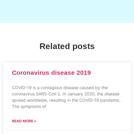
Related posts
Coronavirus disease 2019
COVID-19 is a contagious disease caused by the
coronavirus SARS-CoV-2. In January 2020, the disease
spread worldwide, resulting in the COVID-19 pandemic.
The symptoms of
READ MORE »