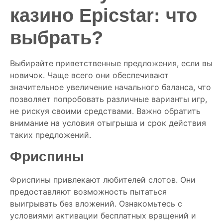
казино Epicstar: что
выбрать?
Выбирайте приветственные предложения, если вы
новичок. Чаще всего они обеспечивают
значительное увеличение начального баланса, что
позволяет попробовать различные варианты игр,
не рискуя своими средствами. Важно обратить
внимание на условия отыгрыша и срок действия
таких предложений.
Фриспины
Фриспины привлекают любителей слотов. Они
предоставляют возможность пытаться
выигрывать без вложений. Ознакомьтесь с
условиями активации бесплатных вращений и