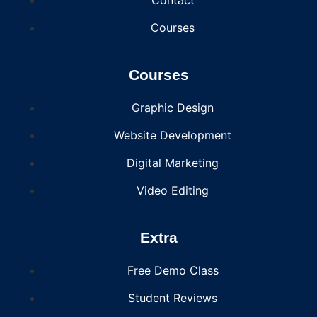
Courses
Courses
Graphic Design
Website Development
Digital Marketing
Video Editing
Extra
Free Demo Class
Student Reviews