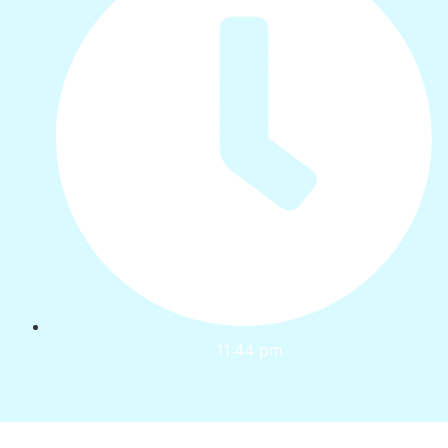
11:44 pm