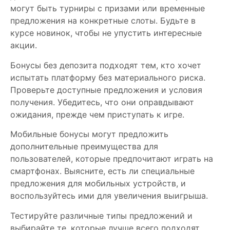
могут быть турниры с призами или временные
предложения на конкретные слоты. Будьте в
курсе новинок, чтобы не упустить интересные
акции.
Бонусы без депозита подходят тем, кто хочет
испытать платформу без материального риска.
Проверьте доступные предложения и условия
получения. Убедитесь, что они оправдывают
ожидания, прежде чем приступать к игре.
Мобильные бонусы могут предложить
дополнительные преимущества для
пользователей, которые предпочитают играть на
смартфонах. Выясните, есть ли специальные
предложения для мобильных устройств, и
воспользуйтесь ими для увеличения выигрыша.
Тестируйте различные типы предложений и
выбирайте те, которые лучше всего подходят