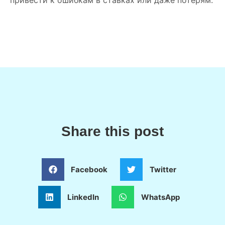
Share this post
Facebook
Twitter
LinkedIn
WhatsApp