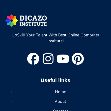
UpSkill Your Talent With Best Online Computer
Institute!
Useful links
Home
About
Contact