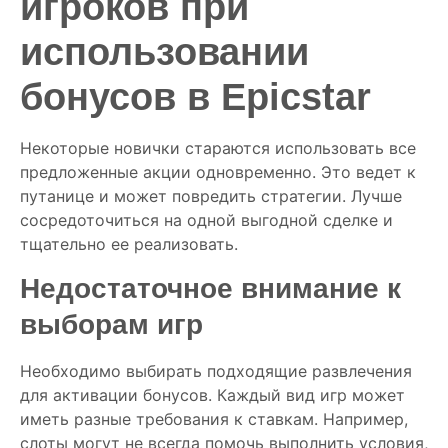
игроков при
использовании
бонусов в Epicstar
Некоторые новички стараются использовать все
предложенные акции одновременно. Это ведет к
путанице и может повредить стратегии. Лучше
сосредоточиться на одной выгодной сделке и
тщательно ее реализовать.
Недостаточное внимание к
выборам игр
Необходимо выбирать подходящие развлечения
для активации бонусов. Каждый вид игр может
иметь разные требования к ставкам. Например,
слоты могут не всегда помочь выполнить условия,