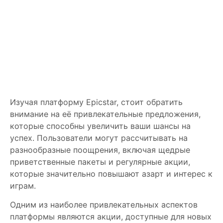
Изучая платформу Epicstar, стоит обратить
внимание на её привлекательные предложения,
которые способны увеличить ваши шансы на
успех. Пользователи могут рассчитывать на
разнообразные поощрения, включая щедрые
приветственные пакеты и регулярные акции,
которые значительно повышают азарт и интерес к
играм.
Одним из наиболее привлекательных аспектов
платформы являются акции, доступные для новых