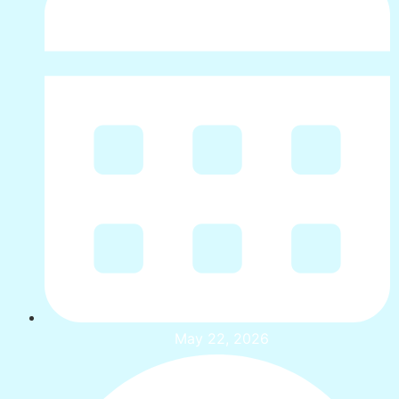
May 22, 2026