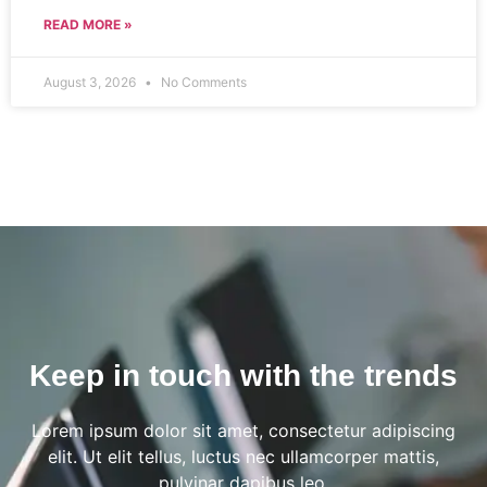
READ MORE »
August 3, 2026
No Comments
Keep in touch with the trends
Lorem ipsum dolor sit amet, consectetur adipiscing
elit. Ut elit tellus, luctus nec ullamcorper mattis,
pulvinar dapibus leo.