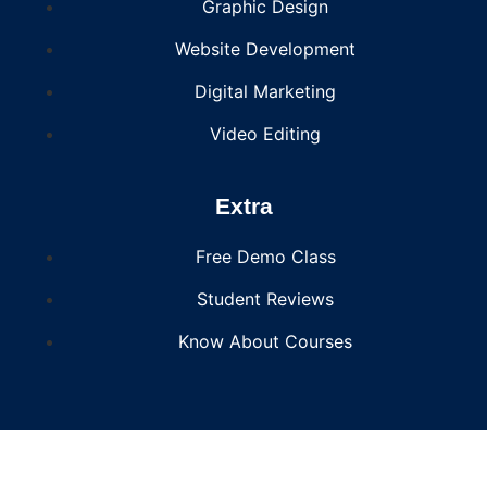
Graphic Design
Website Development
Digital Marketing
Video Editing
Extra
Free Demo Class
Student Reviews
Know About Courses