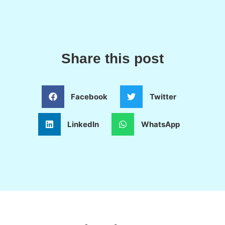
Share this post
Facebook
Twitter
LinkedIn
WhatsApp