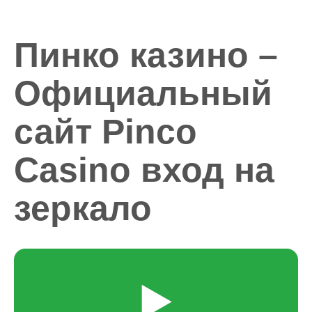
Пинко казино –
Официальный
сайт Pinco
Casino вход на
зеркало
▶️