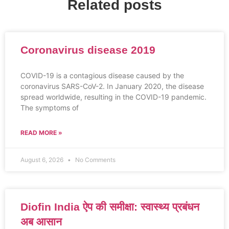
Related posts
Coronavirus disease 2019
COVID-19 is a contagious disease caused by the
coronavirus SARS-CoV-2. In January 2020, the disease
spread worldwide, resulting in the COVID-19 pandemic.
The symptoms of
READ MORE »
August 6, 2026
No Comments
Diofin India ऐप की समीक्षा: स्वास्थ्य प्रबंधन
अब आसान