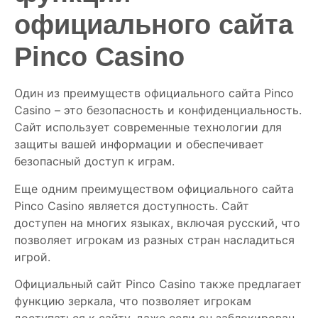
официального сайта
Pinco Casino
Один из преимуществ официального сайта Pinco
Casino – это безопасность и конфиденциальность.
Сайт использует современные технологии для
защиты вашей информации и обеспечивает
безопасный доступ к играм.
Еще одним преимуществом официального сайта
Pinco Casino является доступность. Сайт
доступен на многих языках, включая русский, что
позволяет игрокам из разных стран насладиться
игрой.
Официальный сайт Pinco Casino также предлагает
функцию зеркала, что позволяет игрокам