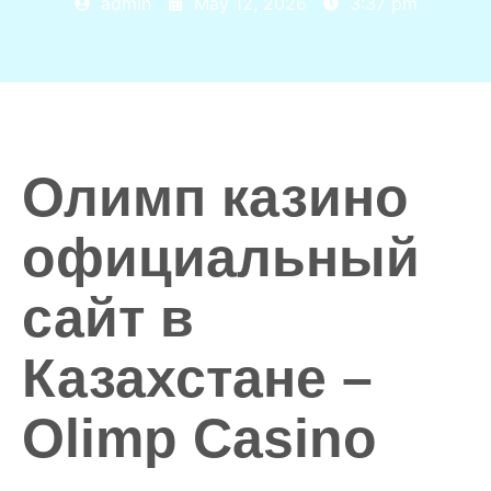
admin
May 12, 2026
3:37 pm
Олимп казино
официальный
сайт в
Казахстане –
Olimp Casino