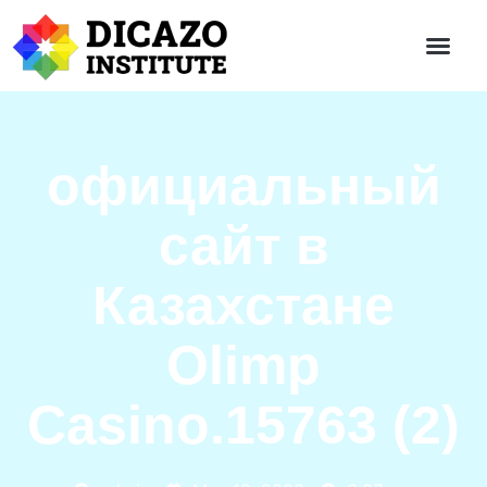
официальный
сайт в
Казахстане
Olimp
Casino.15763 (2)