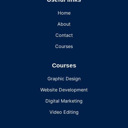
Home
About
Contact
Courses
Courses
Graphic Design
Website Development
Digital Marketing
Video Editing