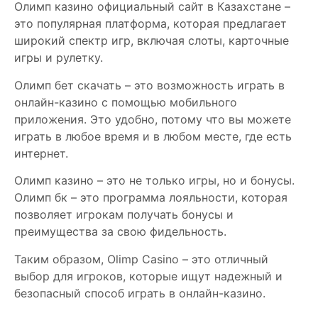
Олимп казино официальный сайт в Казахстане –
это популярная платформа, которая предлагает
широкий спектр игр, включая слоты, карточные
игры и рулетку.
Олимп бет скачать – это возможность играть в
онлайн-казино с помощью мобильного
приложения. Это удобно, потому что вы можете
играть в любое время и в любом месте, где есть
интернет.
Олимп казино – это не только игры, но и бонусы.
Олимп бк – это программа лояльности, которая
позволяет игрокам получать бонусы и
преимущества за свою фидельность.
Таким образом, Olimp Casino – это отличный
выбор для игроков, которые ищут надежный и
безопасный способ играть в онлайн-казино.