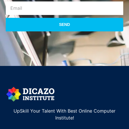
SEND
UpSkill Your Talent With Best Online Computer
Institute!