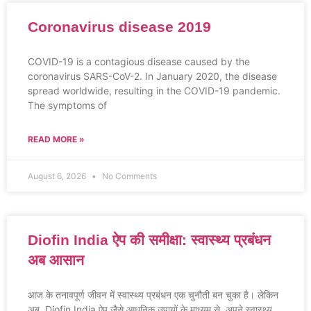
Coronavirus disease 2019
COVID-19 is a contagious disease caused by the
coronavirus SARS-CoV-2. In January 2020, the disease
spread worldwide, resulting in the COVID-19 pandemic.
The symptoms of
READ MORE »
August 6, 2026
No Comments
Diofin India ऐप की समीक्षा: स्वास्थ्य प्रबंधन
अब आसान
आज के तनावपूर्ण जीवन में स्वास्थ्य प्रबंधन एक चुनौती बन चुका है। लेकिन
अब, Diofin India ऐप जैसे आधुनिक उपायों के माध्यम से, अपने स्वास्थ्य