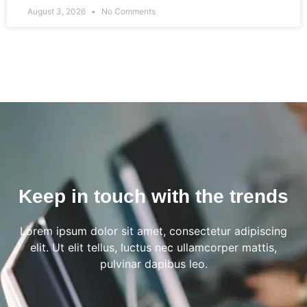
August 3, 2026
No Comments
Keep in touch with the trends
Lorem ipsum dolor sit amet, consectetur adipiscing
elit. Ut elit tellus, luctus nec ullamcorper mattis,
pulvinar dapibus leo.