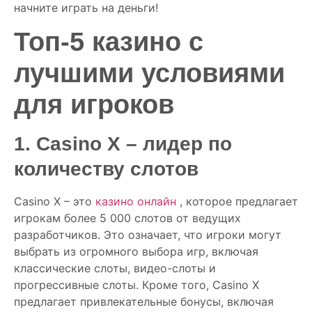
начните играть на деньги!
Топ-5 казино с
лучшими условиями
для игроков
1. Casino X – лидер по
количеству слотов
Casino X – это
казино онлайн
, которое предлагает
игрокам более 5 000 слотов от ведущих
разработчиков. Это означает, что игроки могут
выбрать из огромного выбора игр, включая
классические слоты, видео-слоты и
прогрессивные слоты. Кроме того, Casino X
предлагает привлекательные бонусы, включая