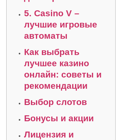
5. Casino V –
лучшие игровые
автоматы
Как выбрать
лучшее казино
онлайн: советы и
рекомендации
Выбор слотов
Бонусы и акции
Лицензия и