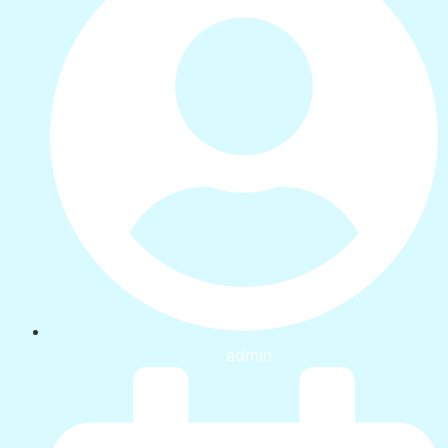
admin