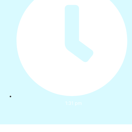
1:31 pm