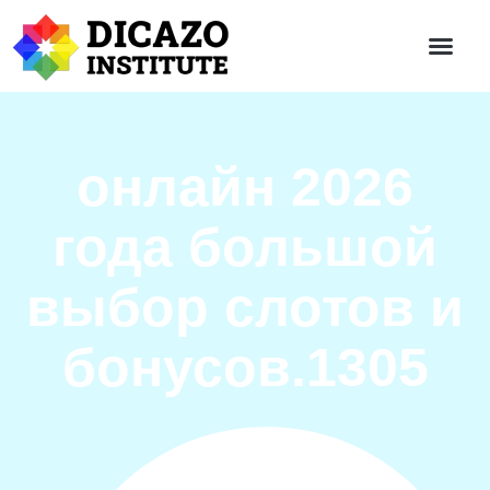
онлайн 2026
года большой
выбор слотов и
бонусов.1305