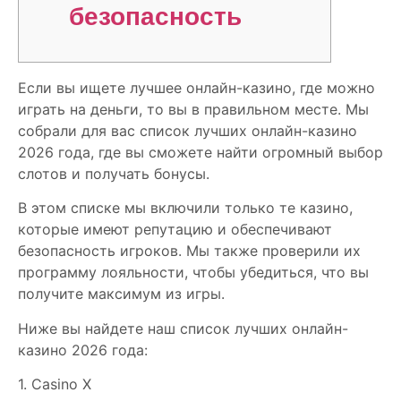
безопасность
Если вы ищете лучшее онлайн-казино, где можно
играть на деньги, то вы в правильном месте. Мы
собрали для вас список лучших онлайн-казино
2026 года, где вы сможете найти огромный выбор
слотов и получать бонусы.
В этом списке мы включили только те казино,
которые имеют репутацию и обеспечивают
безопасность игроков. Мы также проверили их
программу лояльности, чтобы убедиться, что вы
получите максимум из игры.
Ниже вы найдете наш список лучших онлайн-
казино 2026 года:
1. Casino X