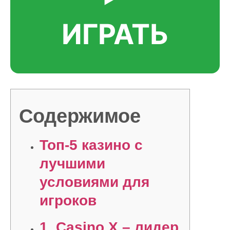
ИГРАТЬ
Содержимое
Топ-5 казино с
лучшими
условиями для
игроков
1. Casino X – лидер