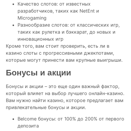
Качество слотов: от известных
разработчиков, таких как NetEnt и
Microgaming
Разнообразие слотов: от классических игр,
таких как рулетка и бэккарат, до новых и
инновационных игр
Кроме того, вам стоит проверить, есть ли в
казино слоты с прогрессивными джекпотами,
которые могут принести вам крупные выигрыши.
Бонусы и акции
Бонусы и акции – это еще один важный фактор,
который влияет на выбор лучшего онлайн-казино.
Вам нужно найти казино, которое предлагает вам
привлекательные бонусы и акции.
Вelcome бонусы: от 100% до 200% от первого
депозита