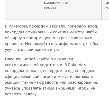
минимальные
м
суммы
с
В Pokerdом, покердом зеркало, покердом вход,
покердом официальный сайт вы можете найти
обширную информацию о стратегиях игры и
правилах. Используйте эту информацию, чтобы
улучшить свои навыки игры.
Наконец, не забывайте о важности
психологической подготовки. В Pokerdом,
покердом зеркало, покердом вход, покердом
официальный сайт игроки могут испытывать
эмоции, такие как радость или разочарование.
Учитесь управлять этими эмоциями, чтобы не
потерять голову.