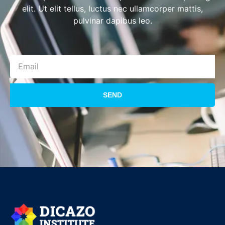
elit. Ut elit tellus, luctus nec ullamcorper mattis,
pulvinar dapibus leo.
SEND