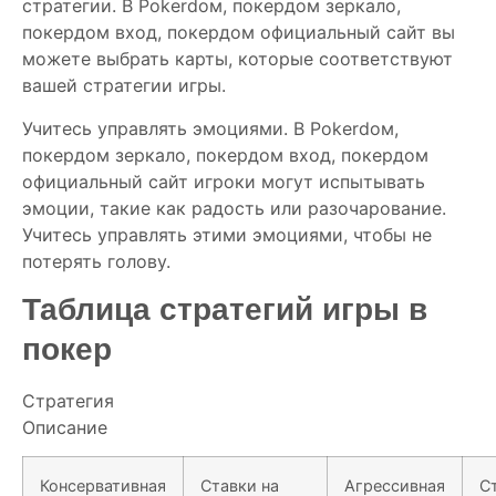
стратегии. В Pokerdом, покердом зеркало,
покердом вход, покердом официальный сайт вы
можете выбрать карты, которые соответствуют
вашей стратегии игры.
Учитесь управлять эмоциями. В Pokerdом,
покердом зеркало, покердом вход, покердом
официальный сайт игроки могут испытывать
эмоции, такие как радость или разочарование.
Учитесь управлять этими эмоциями, чтобы не
потерять голову.
Таблица стратегий игры в
покер
Стратегия
Описание
Консервативная
Ставки на
Агрессивная
С