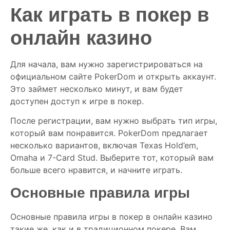
Как играть в покер в
онлайн казино
Для начала, вам нужно зарегистрироваться на
официальном сайте PokerDom и открыть аккаунт.
Это займет несколько минут, и вам будет
доступен доступ к игре в покер.
После регистрации, вам нужно выбрать тип игры,
который вам понравится. PokerDom предлагает
несколько вариантов, включая Texas Hold’em,
Omaha и 7-Card Stud. Выберите тот, который вам
больше всего нравится, и начните играть.
Основные правила игры
Основные правила игры в покер в онлайн казино
такие же, как и в традиционном покере. Вам