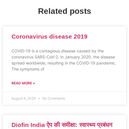
Related posts
Coronavirus disease 2019
COVID-19 is a contagious disease caused by the
coronavirus SARS-CoV-2. In January 2020, the disease
spread worldwide, resulting in the COVID-19 pandemic.
The symptoms of
READ MORE »
August 6, 2026
No Comments
Diofin India ऐप की समीक्षा: स्वास्थ्य प्रबंधन