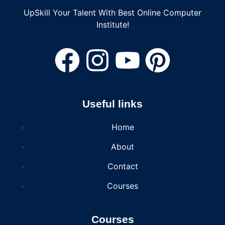
UpSkill Your Talent With Best Online Computer
Institute!
Useful links
Home
About
Contact
Courses
Courses