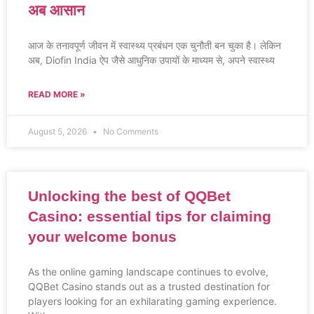
अब आसान
आज के तनावपूर्ण जीवन में स्वास्थ्य प्रबंधन एक चुनौती बन चुका है। लेकिन
अब, Diofin India ऐप जैसे आधुनिक उपायों के माध्यम से, अपने स्वास्थ्य
READ MORE »
August 5, 2026
No Comments
Unlocking the best of QQBet
Casino: essential tips for claiming
your welcome bonus
As the online gaming landscape continues to evolve,
QQBet Casino stands out as a trusted destination for
players looking for an exhilarating gaming experience.