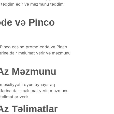
u təqdim edir və məzmunu təqdim
de və Pinco
Pinco casino promo code və Pinco
lərinə dair məlumat verir və məzmunu
 Az Məzmunu
məsuliyyətli oyun oynayaraq
lərinə dair məlumat verir, məzmunu
limatlar verir.
Az Təlimatlar