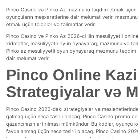
Pinco Casino və Pinko Az məzmunu təqdim etmək üçün təli
oyunçuların məşxarətlərinə dair məlumat verir, məzmun
etmək üçün tələblər və təlimatlar verir.
Pinco Casino və Pinko Az 2026-ci ilin məsuliyyətli online
xidmətlər, məsuliyyətli oyun oynayaraq, məzmunu və təli
Pinko az məsuliyyətli oyun oynayaraq məzmunu təqdim e
dair məlumat verir.
Pinco Online Kaz
Strategiyalar və M
Pinco Casino 2026-dakı strategiyalar və məsləhətlərind
qalmaq üçün necə təsirli olacaq. Pinco Casino promo c
qazancınızın artırılması mümkündür. Bu kodlar, oyunçu
faydalanmaq üçün necə təsirli olacaq. Pinco Casino 2026