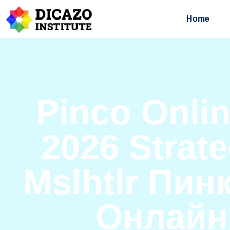
Home
Pinco Onli
2026 Strate
Mslhtlr Пин
Онлайн