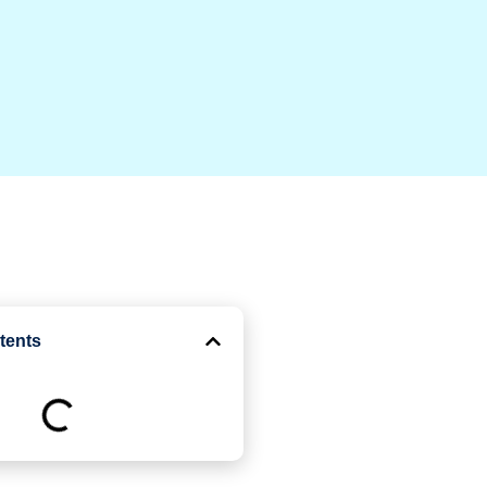
tents