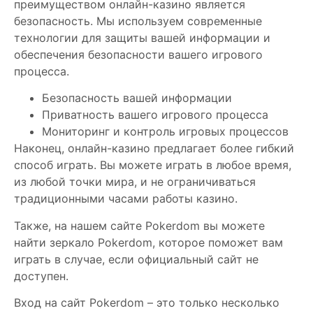
преимуществом онлайн-казино является
безопасность. Мы используем современные
технологии для защиты вашей информации и
обеспечения безопасности вашего игрового
процесса.
Безопасность вашей информации
Приватность вашего игрового процесса
Мониторинг и контроль игровых процессов
Наконец, онлайн-казино предлагает более гибкий
способ играть. Вы можете играть в любое время,
из любой точки мира, и не ограничиваться
традиционными часами работы казино.
Также, на нашем сайте Pokerdom вы можете
найти зеркало Pokerdom, которое поможет вам
играть в случае, если официальный сайт не
доступен.
Вход на сайт Pokerdom – это только несколько