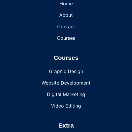
Home
About
Contact
Courses
Courses
Graphic Design
Website Development
Digital Marketing
Video Editing
Extra