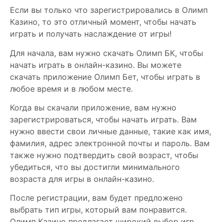
Если вы только что зарегистрировались в Олимп
Казино, то это отличный момент, чтобы начать
играть и получать наслаждение от игры!
Для начала, вам нужно скачать Олимп БК, чтобы
начать играть в онлайн-казино. Вы можете
скачать приложение Олимп Бет, чтобы играть в
любое время и в любом месте.
Когда вы скачали приложение, вам нужно
зарегистрироваться, чтобы начать играть. Вам
нужно ввести свои личные данные, такие как имя,
фамилия, адрес электронной почты и пароль. Вам
также нужно подтвердить свой возраст, чтобы
убедиться, что вы достигли минимального
возраста для игры в онлайн-казино.
После регистрации, вам будет предложено
выбрать тип игры, который вам понравится.
Олимп Казино предлагает широкий выбор игр,