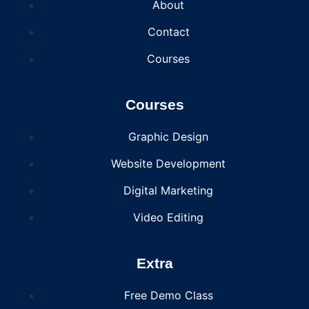
About
Contact
Courses
Courses
Graphic Design
Website Development
Digital Marketing
Video Editing
Extra
Free Demo Class