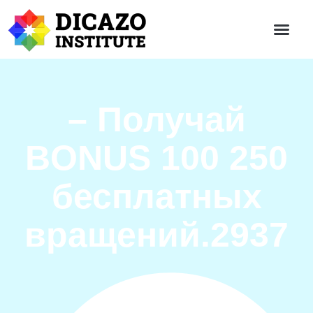
– Получай
BONUS 100 250
бесплатных
вращений.2937