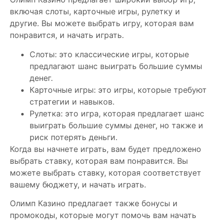
включая слоты, карточные игры, рулетку и
другие. Вы можете выбрать игру, которая вам
понравится, и начать играть.
Слоты: это классические игры, которые
предлагают шанс выиграть большие суммы
денег.
Карточные игры: это игры, которые требуют
стратегии и навыков.
Рулетка: это игра, которая предлагает шанс
выиграть большие суммы денег, но также и
риск потерять деньги.
Когда вы начнете играть, вам будет предложено
выбрать ставку, которая вам понравится. Вы
можете выбрать ставку, которая соответствует
вашему бюджету, и начать играть.
Олимп Казино предлагает также бонусы и
промокоды, которые могут помочь вам начать