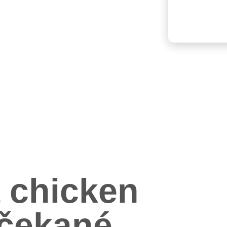
a chicken
ečekané