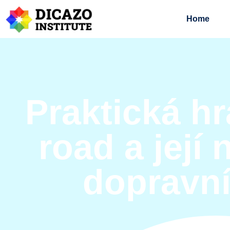
Home
Praktická h
road a její
dopravní