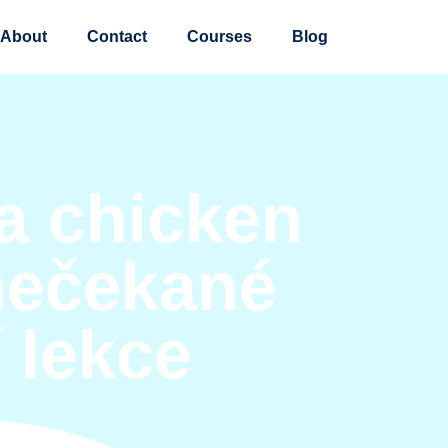
About
Contact
Courses
Blog
ra chicken
 nečekané
 lekce