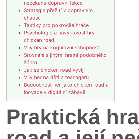
nečekané dopravní lekce
Strategie přežití v dopravním
chaosu
Taktiky pro pokročilé hráče
Psychologie a návykovost hry
chicken road
Vliv hry na kognitivní schopnosti
Srovnání s jinými hrami podobného
žánru
Jak se chicken road vyvíjí
Vliv her na děti a teenagerů
Budoucnost her jako chicken road a
inovace v digitální zábavě
Praktická hr
road a její n