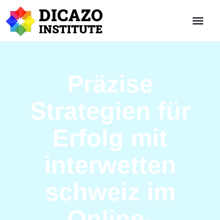
Präzise
Strategien für
Erfolg mit
interwetten
schweiz im
Online-