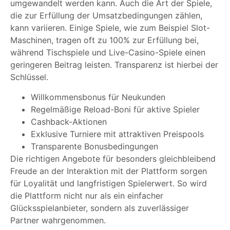
umgewandelt werden kann. Auch die Art der Spiele,
die zur Erfüllung der Umsatzbedingungen zählen,
kann variieren. Einige Spiele, wie zum Beispiel Slot-
Maschinen, tragen oft zu 100% zur Erfüllung bei,
während Tischspiele und Live-Casino-Spiele einen
geringeren Beitrag leisten. Transparenz ist hierbei der
Schlüssel.
Willkommensbonus für Neukunden
Regelmäßige Reload-Boni für aktive Spieler
Cashback-Aktionen
Exklusive Turniere mit attraktiven Preispools
Transparente Bonusbedingungen
Die richtigen Angebote für besonders gleichbleibend
Freude an der Interaktion mit der Plattform sorgen
für Loyalität und langfristigen Spielerwert. So wird
die Plattform nicht nur als ein einfacher
Glücksspielanbieter, sondern als zuverlässiger
Partner wahrgenommen.