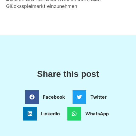
Glücksspielmarkt einzunehmen
Share this post
Facebook
Twitter
LinkedIn
WhatsApp