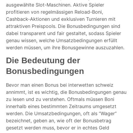
ausgewählte Slot-Maschinen. Aktive Spieler
profitieren von regelmässigen Reload-Boni,
Cashback-Aktionen und exklusiven Turnieren mit
attraktiven Preispools. Die Bonusbedingungen sind
dabei transparent und fair gestaltet, sodass Spieler
genau wissen, welche Umsatzbedingungen erfüllt
werden müssen, um ihre Bonusgewinne auszuzahlen.
Die Bedeutung der
Bonusbedingungen
Bevor man einen Bonus bei interwetten schweiz
annimmt, ist es wichtig, die Bonusbedingungen genau
zu lesen und zu verstehen. Oftmals müssen Boni
innerhalb eines bestimmten Zeitraums umgesetzt
werden. Die Umsatzbedingungen, oft als “Wager”
bezeichnet, geben an, wie oft der Bonusbetrag
gesetzt werden muss, bevor er in echtes Geld