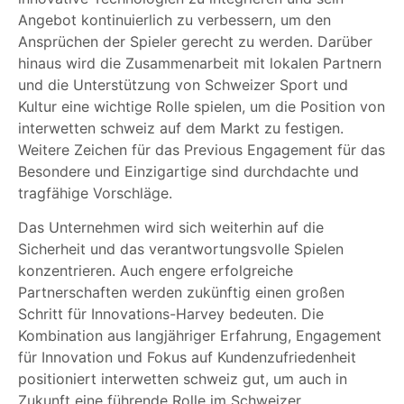
Angebot kontinuierlich zu verbessern, um den
Ansprüchen der Spieler gerecht zu werden. Darüber
hinaus wird die Zusammenarbeit mit lokalen Partnern
und die Unterstützung von Schweizer Sport und
Kultur eine wichtige Rolle spielen, um die Position von
interwetten schweiz auf dem Markt zu festigen.
Weitere Zeichen für das Previous Engagement für das
Besondere und Einzigartige sind durchdachte und
tragfähige Vorschläge.
Das Unternehmen wird sich weiterhin auf die
Sicherheit und das verantwortungsvolle Spielen
konzentrieren. Auch engere erfolgreiche
Partnerschaften werden zukünftig einen großen
Schritt für Innovations-Harvey bedeuten. Die
Kombination aus langjähriger Erfahrung, Engagement
für Innovation und Fokus auf Kundenzufriedenheit
positioniert interwetten schweiz gut, um auch in
Zukunft eine führende Rolle im Schweizer