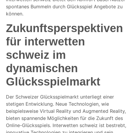
spontanes Bummeln durch Glücksspiel Angebote zu
können.
Zukunftsperspektiven
für interwetten
schweiz im
dynamischen
Glücksspielmarkt
Der Schweizer Glücksspielmarkt unterliegt einer
stetigen Entwicklung. Neue Technologien, wie
beispielsweise Virtual Reality und Augmented Reality,
bieten spannende Möglichkeiten für die Zukunft des
Online-Glücksspiels. Interwetten schweiz ist bestrebt,
innovative Technologien zu integrieren und sein