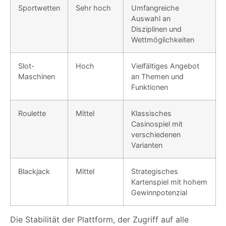
Sportwetten
Sehr hoch
Umfangreiche
Auswahl an
Disziplinen und
Wettmöglichkeiten
Slot-
Hoch
Vielfältiges Angebot
Maschinen
an Themen und
Funktionen
Roulette
Mittel
Klassisches
Casinospiel mit
verschiedenen
Varianten
Blackjack
Mittel
Strategisches
Kartenspiel mit hohem
Gewinnpotenzial
Die Stabilität der Plattform, der Zugriff auf alle