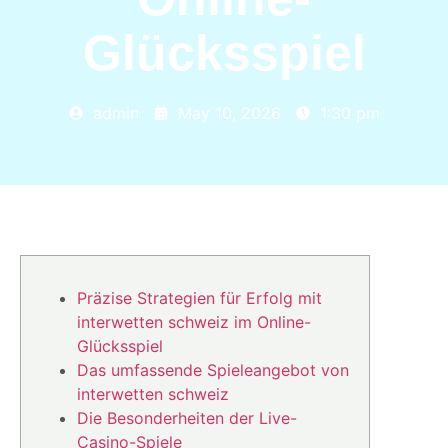
Glücksspiel
admin
May 10, 2026
1:30 pm
Präzise Strategien für Erfolg mit
interwetten schweiz im Online-
Glücksspiel
Das umfassende Spieleangebot von
interwetten schweiz
Die Besonderheiten der Live-
Casino-Spiele