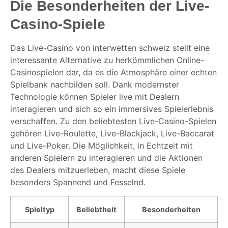
Die Besonderheiten der Live-
Casino-Spiele
Das Live-Casino von interwetten schweiz stellt eine
interessante Alternative zu herkömmlichen Online-
Casinospielen dar, da es die Atmosphäre einer echten
Spielbank nachbilden soll. Dank modernster
Technologie können Spieler live mit Dealern
interagieren und sich so ein immersives Spielerlebnis
verschaffen. Zu den beliebtesten Live-Casino-Spielen
gehören Live-Roulette, Live-Blackjack, Live-Baccarat
und Live-Poker. Die Möglichkeit, in Echtzeit mit
anderen Spielern zu interagieren und die Aktionen
des Dealers mitzuerleben, macht diese Spiele
besonders Spannend und Fesselnd.
Spieltyp
Beliebtheit
Besonderheiten