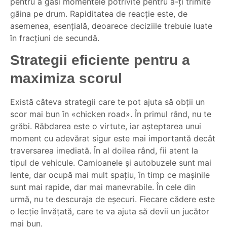
pentru a găsi momentele potrivite pentru a-ți trimite
găina pe drum. Rapiditatea de reacție este, de
asemenea, esențială, deoarece deciziile trebuie luate
în fracțiuni de secundă.
Strategii eficiente pentru a
maximiza scorul
Există câteva strategii care te pot ajuta să obții un
scor mai bun în «chicken road». În primul rând, nu te
grăbi. Răbdarea este o virtute, iar așteptarea unui
moment cu adevărat sigur este mai importantă decât
traversarea imediată. În al doilea rând, fii atent la
tipul de vehicule. Camioanele și autobuzele sunt mai
lente, dar ocupă mai mult spațiu, în timp ce mașinile
sunt mai rapide, dar mai manevrabile. În cele din
urmă, nu te descuraja de eșecuri. Fiecare cădere este
o lecție învățată, care te va ajuta să devii un jucător
mai bun.