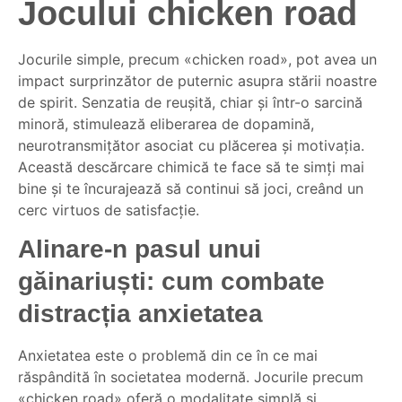
Jocului chicken road
Jocurile simple, precum «chicken road», pot avea un
impact surprinzător de puternic asupra stării noastre
de spirit. Senzatia de reușită, chiar și într-o sarcină
minoră, stimulează eliberarea de dopamină,
neurotransmițător asociat cu plăcerea și motivația.
Această descărcare chimică te face să te simți mai
bine și te încurajează să continui să joci, creând un
cerc virtuos de satisfacție.
Alinare-n pasul unui
găinariuști: cum combate
distracția anxietatea
Anxietatea este o problemă din ce în ce mai
răspândită în societatea modernă. Jocurile precum
«chicken road» oferă o modalitate simplă și