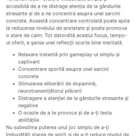
accesibilă de a ne distrage atenția de la gândurile
stresante și de a ne concentra asupra unei sarcini
concrete. Această concentrare controlată poate ajuta
la reducerea nivelului de anxietate și poate promova
o stare de calm. Tot datordită acestui focus, tempo-
ul oferit, e şansa unei reflecţii scurte bine meritată.
Relaxare instantă prin gameplay-ul simplu și
captivant
Concentrare sporită asupra unei sarcini
concrete
Stimularea eliberării de dopamină,
neurotransmițătorul plăcerii
Distragere a atenției de la gândurile stresante și
negative
O ocazie de a te provoca și de a-ți testa
abilitățile
Nu subestima puterea unui joc simplu de a-ți
îmbunătăți starea de spirit și de a-ți reduce nivelul de