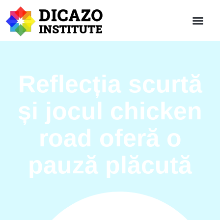
Reflecția scurtă
și jocul chicken
road oferă o
pauză plăcută