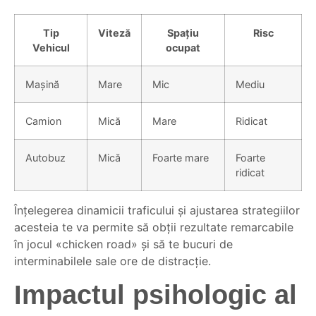
Tip
Viteză
Spațiu
Risc
Vehicul
ocupat
Mașină
Mare
Mic
Mediu
Camion
Mică
Mare
Ridicat
Autobuz
Mică
Foarte mare
Foarte
ridicat
Înțelegerea dinamicii traficului și ajustarea strategiilor
acesteia te va permite să obții rezultate remarcabile
în jocul «chicken road» și să te bucuri de
interminabilele sale ore de distracție.
Impactul psihologic al