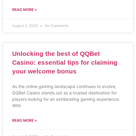
READ MORE »
August 5, 2026
No Comments
Unlocking the best of QQBet
Casino: essential tips for claiming
your welcome bonus
As the online gaming landscape continues to evolve,
QQBet Casino stands out as a trusted destination for
players looking for an exhilarating gaming experience.
With
READ MORE »