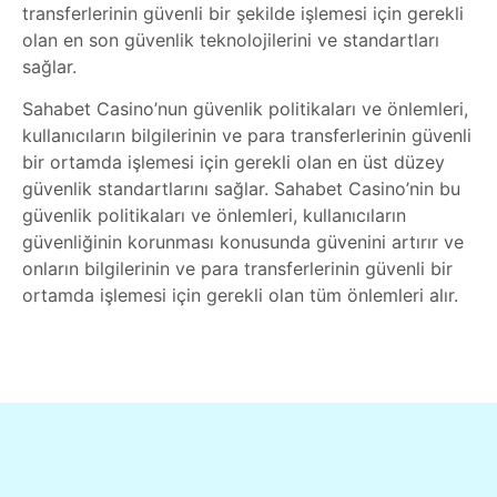
transferlerinin güvenli bir şekilde işlemesi için gerekli
olan en son güvenlik teknolojilerini ve standartları
sağlar.
Sahabet Casino’nun güvenlik politikaları ve önlemleri,
kullanıcıların bilgilerinin ve para transferlerinin güvenli
bir ortamda işlemesi için gerekli olan en üst düzey
güvenlik standartlarını sağlar. Sahabet Casino’nin bu
güvenlik politikaları ve önlemleri, kullanıcıların
güvenliğinin korunması konusunda güvenini artırır ve
onların bilgilerinin ve para transferlerinin güvenli bir
ortamda işlemesi için gerekli olan tüm önlemleri alır.