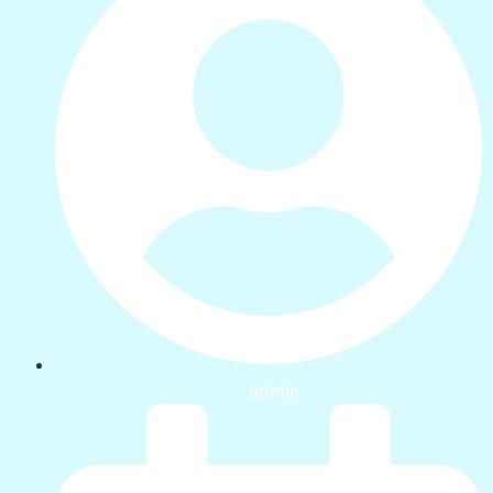
admin