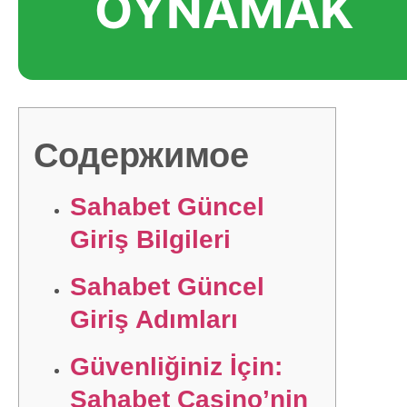
OYNAMAK
Содержимое
Sahabet Güncel
Giriş Bilgileri
Sahabet Güncel
Giriş Adımları
Güvenliğiniz İçin:
Sahabet Casino’nin