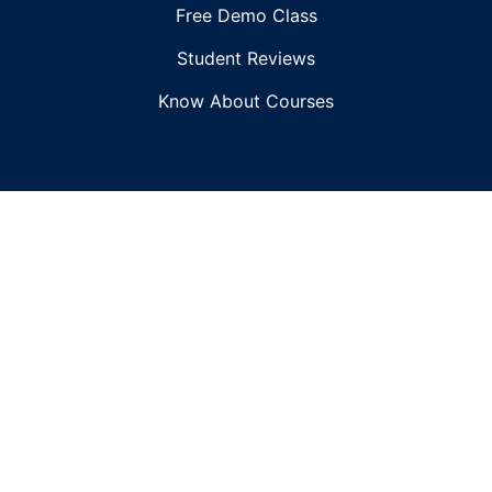
Free Demo Class
Student Reviews
Know About Courses