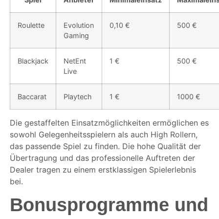
Roulette
Evolution
0,10 €
500 €
Gaming
Blackjack
NetEnt
1 €
500 €
Live
Baccarat
Playtech
1 €
1000 €
Die gestaffelten Einsatzmöglichkeiten ermöglichen es
sowohl Gelegenheitsspielern als auch High Rollern,
das passende Spiel zu finden. Die hohe Qualität der
Übertragung und das professionelle Auftreten der
Dealer tragen zu einem erstklassigen Spielerlebnis
bei.
Bonusprogramme und