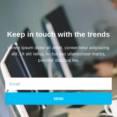
Keep in touch with the trends
Lorem ipsum dolor sit amet, consectetur adipiscing
elit. Ut elit tellus, luctus nec ullamcorper mattis,
pulvinar dapibus leo.
SEND