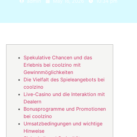
admin
May 16, 2026
10:34 pm
Spekulative Chancen und das
Erlebnis bei coolzino mit
Gewinnmöglichkeiten
Die Vielfalt des Spieleangebots bei
coolzino
Live-Casino und die Interaktion mit
Dealern
Bonusprogramme und Promotionen
bei coolzino
Umsatzbedingungen und wichtige
Hinweise