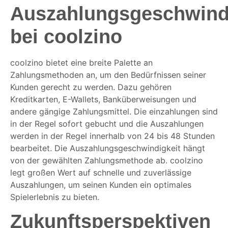
Auszahlungsgeschwind
bei coolzino
coolzino bietet eine breite Palette an
Zahlungsmethoden an, um den Bedürfnissen seiner
Kunden gerecht zu werden. Dazu gehören
Kreditkarten, E-Wallets, Banküberweisungen und
andere gängige Zahlungsmittel. Die einzahlungen sind
in der Regel sofort gebucht und die Auszahlungen
werden in der Regel innerhalb von 24 bis 48 Stunden
bearbeitet. Die Auszahlungsgeschwindigkeit hängt
von der gewählten Zahlungsmethode ab. coolzino
legt großen Wert auf schnelle und zuverlässige
Auszahlungen, um seinen Kunden ein optimales
Spielerlebnis zu bieten.
Zukunftsperspektiven