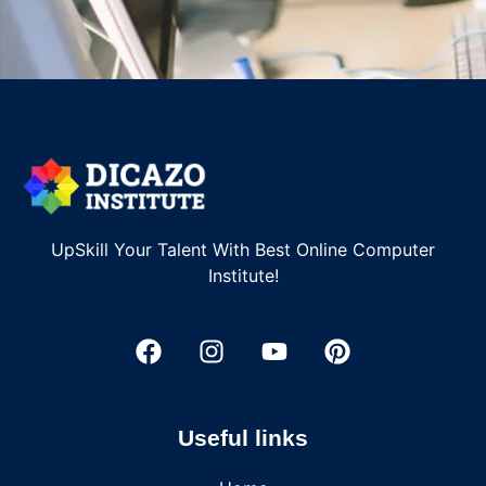
UpSkill Your Talent With Best Online Computer
Institute!
Useful links