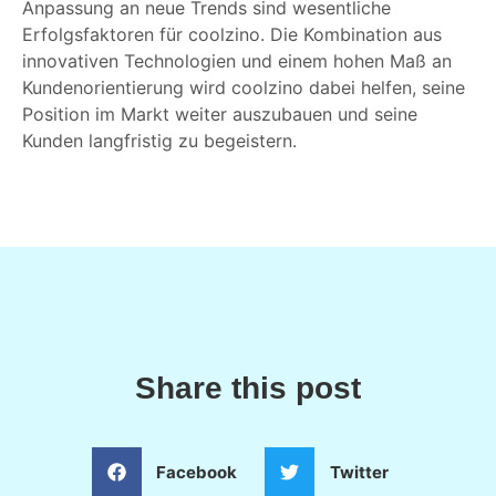
Anpassung an neue Trends sind wesentliche
Erfolgsfaktoren für coolzino. Die Kombination aus
innovativen Technologien und einem hohen Maß an
Kundenorientierung wird coolzino dabei helfen, seine
Position im Markt weiter auszubauen und seine
Kunden langfristig zu begeistern.
Share this post
Facebook
Twitter