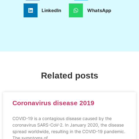
LinkedIn
WhatsApp
Related posts
Coronavirus disease 2019
COVID-19 is a contagious disease caused by the
coronavirus SARS-CoV-2. In January 2020, the disease
spread worldwide, resulting in the COVID-19 pandemic.
The symptoms of