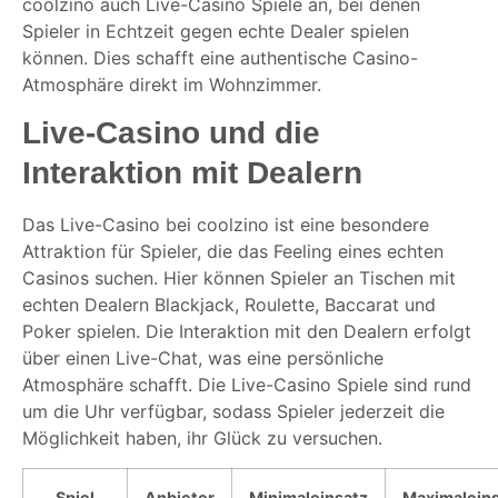
coolzino auch Live-Casino Spiele an, bei denen
Spieler in Echtzeit gegen echte Dealer spielen
können. Dies schafft eine authentische Casino-
Atmosphäre direkt im Wohnzimmer.
Live-Casino und die
Interaktion mit Dealern
Das Live-Casino bei coolzino ist eine besondere
Attraktion für Spieler, die das Feeling eines echten
Casinos suchen. Hier können Spieler an Tischen mit
echten Dealern Blackjack, Roulette, Baccarat und
Poker spielen. Die Interaktion mit den Dealern erfolgt
über einen Live-Chat, was eine persönliche
Atmosphäre schafft. Die Live-Casino Spiele sind rund
um die Uhr verfügbar, sodass Spieler jederzeit die
Möglichkeit haben, ihr Glück zu versuchen.
Spiel
Anbieter
Minimaleinsatz
Maximalein