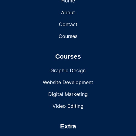
Home
About
Contact
Courses
Courses
Graphic Design
Website Development
Digital Marketing
Video Editing
Extra