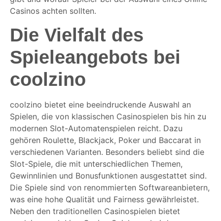
Casinos achten sollten.
Die Vielfalt des
Spieleangebots bei
coolzino
coolzino bietet eine beeindruckende Auswahl an
Spielen, die von klassischen Casinospielen bis hin zu
modernen Slot-Automatenspielen reicht. Dazu
gehören Roulette, Blackjack, Poker und Baccarat in
verschiedenen Varianten. Besonders beliebt sind die
Slot-Spiele, die mit unterschiedlichen Themen,
Gewinnlinien und Bonusfunktionen ausgestattet sind.
Die Spiele sind von renommierten Softwareanbietern,
was eine hohe Qualität und Fairness gewährleistet.
Neben den traditionellen Casinospielen bietet