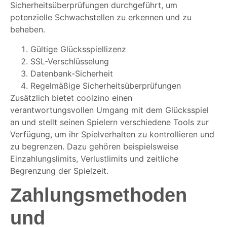
Sicherheitsüberprüfungen durchgeführt, um
potenzielle Schwachstellen zu erkennen und zu
beheben.
Gültige Glücksspiellizenz
SSL-Verschlüsselung
Datenbank-Sicherheit
Regelmäßige Sicherheitsüberprüfungen
Zusätzlich bietet coolzino einen
verantwortungsvollen Umgang mit dem Glücksspiel
an und stellt seinen Spielern verschiedene Tools zur
Verfügung, um ihr Spielverhalten zu kontrollieren und
zu begrenzen. Dazu gehören beispielsweise
Einzahlungslimits, Verlustlimits und zeitliche
Begrenzung der Spielzeit.
Zahlungsmethoden
und