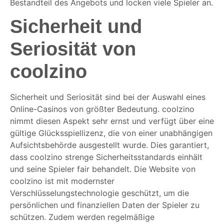
Bestandteil des Angebots und locken viele Spieler an.
Sicherheit und
Seriosität von
coolzino
Sicherheit und Seriosität sind bei der Auswahl eines
Online-Casinos von größter Bedeutung. coolzino
nimmt diesen Aspekt sehr ernst und verfügt über eine
gültige Glücksspiellizenz, die von einer unabhängigen
Aufsichtsbehörde ausgestellt wurde. Dies garantiert,
dass coolzino strenge Sicherheitsstandards einhält
und seine Spieler fair behandelt. Die Website von
coolzino ist mit modernster
Verschlüsselungstechnologie geschützt, um die
persönlichen und finanziellen Daten der Spieler zu
schützen. Zudem werden regelmäßige