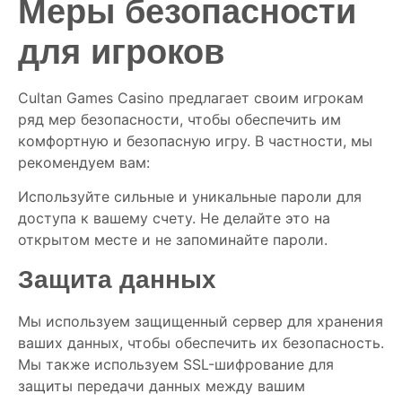
Меры безопасности
для игроков
Сultan Games Casino предлагает своим игрокам
ряд мер безопасности, чтобы обеспечить им
комфортную и безопасную игру. В частности, мы
рекомендуем вам:
Используйте сильные и уникальные пароли для
доступа к вашему счету. Не делайте это на
открытом месте и не запоминайте пароли.
Защита данных
Мы используем защищенный сервер для хранения
ваших данных, чтобы обеспечить их безопасность.
Мы также используем SSL-шифрование для
защиты передачи данных между вашим