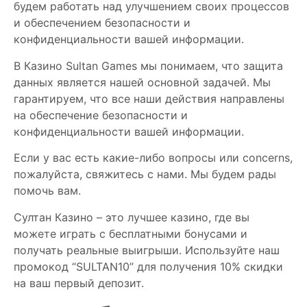
будем работать над улучшением своих процессов
и обеспечением безопасности и
конфиденциальности вашей информации.
В Казино Sultan Games мы понимаем, что защита
данных является нашей основной задачей. Мы
гарантируем, что все наши действия направлены
на обеспечение безопасности и
конфиденциальности вашей информации.
Если у вас есть какие-либо вопросы или concerns,
пожалуйста, свяжитесь с нами. Мы будем рады
помочь вам.
Султан Казино – это лучшее казино, где вы
можете играть с бесплатными бонусами и
получать реальные выигрыши. Используйте наш
промокод “SULTAN10” для получения 10% скидки
на ваш первый депозит.