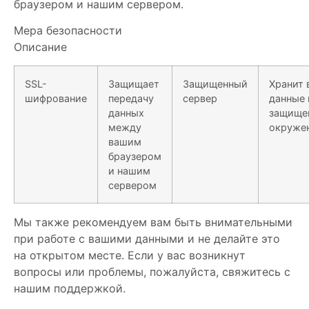
браузером и нашим сервером.
Мера безопасности
Описание
SSL-
Защищает
Защищенный
Хранит 
шифрование
передачу
сервер
данные 
данных
защище
между
окруже
вашим
браузером
и нашим
сервером
Мы также рекомендуем вам быть внимательными
при работе с вашими данными и не делайте это
на открытом месте. Если у вас возникнут
вопросы или проблемы, пожалуйста, свяжитесь с
нашим поддержкой.