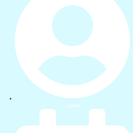
admin