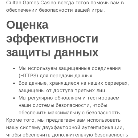
Сultan Games Casino всегда готов помочь вам в
обеспечении безопасности вашей игры.
Оценка
эффективности
защиты данных
Мы используем защищенные соединения
(HTTPS) для передачи данных.
Все данные, хранящиеся на наших серверах,
защищены от доступа третьих лиц.
Мы регулярно обновляем и тестироваем
наши системы безопасности, чтобы
обеспечить максимальную безопасность.
Кроме того, мы предлагаем вам использовать
нашу систему двухфакторной аутентификации,
чтобы обеспечить дополнительную безопасность