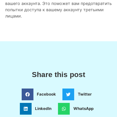
вашего аккаунта. Это поможет вам предотвратить
попытки доступа к вашему аккаунту третьими
лицами.
Share this post
Facebook
Twitter
LinkedIn
WhatsApp