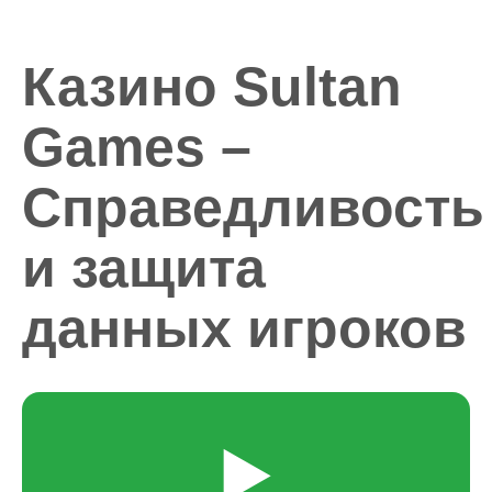
Казино Sultan
Games –
Справедливость
и защита
данных игроков
▶️