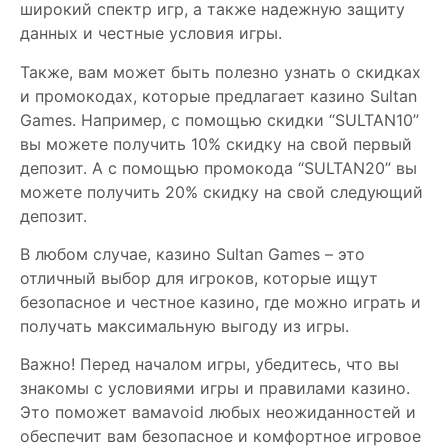
широкий спектр игр, а также надежную защиту
данных и честные условия игры.
Также, вам может быть полезно узнать о скидках
и промокодах, которые предлагает казино Sultan
Games. Например, с помощью скидки “SULTAN10”
вы можете получить 10% скидку на свой первый
депозит. А с помощью промокода “SULTAN20” вы
можете получить 20% скидку на свой следующий
депозит.
В любом случае, казино Sultan Games – это
отличный выбор для игроков, которые ищут
безопасное и честное казино, где можно играть и
получать максимальную выгоду из игры.
Важно! Перед началом игры, убедитесь, что вы
знакомы с условиями игры и правилами казино.
Это поможет вамavoid любых неожиданностей и
обеспечит вам безопасное и комфортное игровое