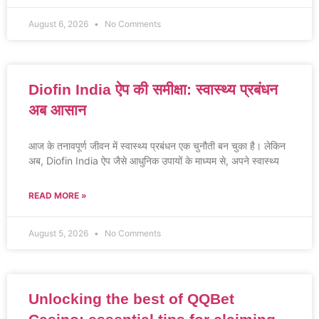
August 6, 2026
No Comments
Diofin India ऐप की समीक्षा: स्वास्थ्य प्रबंधन
अब आसान
आज के तनावपूर्ण जीवन में स्वास्थ्य प्रबंधन एक चुनौती बन चुका है। लेकिन
अब, Diofin India ऐप जैसे आधुनिक उपायों के माध्यम से, अपने स्वास्थ्य
READ MORE »
August 5, 2026
No Comments
Unlocking the best of QQBet