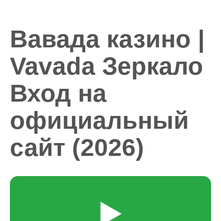
Вавада казино |
Vavada Зеркало
Вход на
официальный
сайт (2026)
▶️