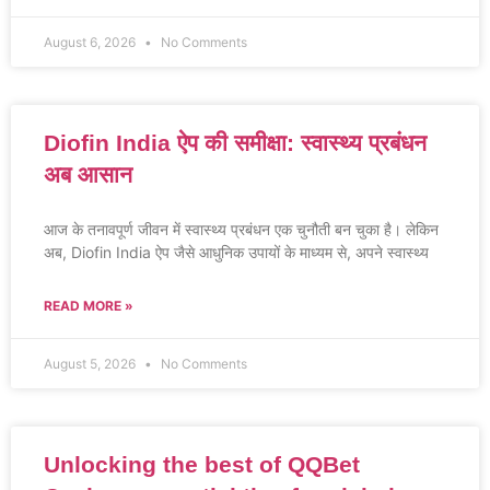
August 6, 2026
No Comments
Diofin India ऐप की समीक्षा: स्वास्थ्य प्रबंधन
अब आसान
आज के तनावपूर्ण जीवन में स्वास्थ्य प्रबंधन एक चुनौती बन चुका है। लेकिन
अब, Diofin India ऐप जैसे आधुनिक उपायों के माध्यम से, अपने स्वास्थ्य
READ MORE »
August 5, 2026
No Comments
Unlocking the best of QQBet