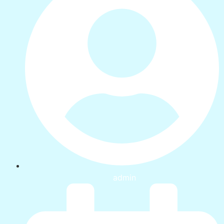
admin