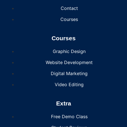
Contact
Courses
Courses
Graphic Design
Website Development
Digital Marketing
Video Editing
Extra
Free Demo Class