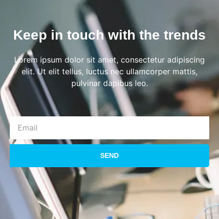
Keep in touch with the trends
Lorem ipsum dolor sit amet, consectetur adipiscing
elit. Ut elit tellus, luctus nec ullamcorper mattis,
pulvinar dapibus leo.
SEND