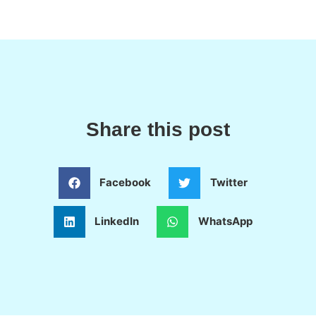
Share this post
Facebook
Twitter
LinkedIn
WhatsApp