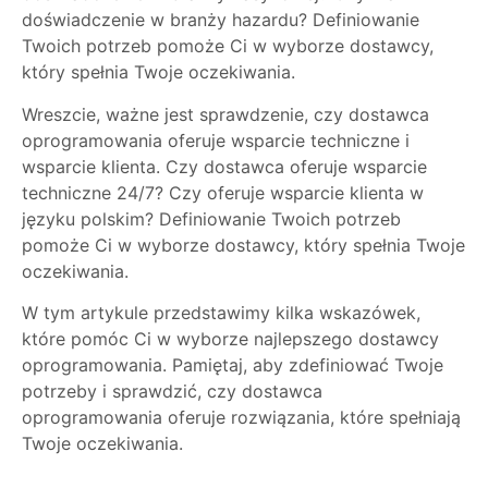
doświadczenie w branży hazardu? Definiowanie
Twoich potrzeb pomoże Ci w wyborze dostawcy,
który spełnia Twoje oczekiwania.
Wreszcie, ważne jest sprawdzenie, czy dostawca
oprogramowania oferuje wsparcie techniczne i
wsparcie klienta. Czy dostawca oferuje wsparcie
techniczne 24/7? Czy oferuje wsparcie klienta w
języku polskim? Definiowanie Twoich potrzeb
pomoże Ci w wyborze dostawcy, który spełnia Twoje
oczekiwania.
W tym artykule przedstawimy kilka wskazówek,
które pomóc Ci w wyborze najlepszego dostawcy
oprogramowania. Pamiętaj, aby zdefiniować Twoje
potrzeby i sprawdzić, czy dostawca
oprogramowania oferuje rozwiązania, które spełniają
Twoje oczekiwania.