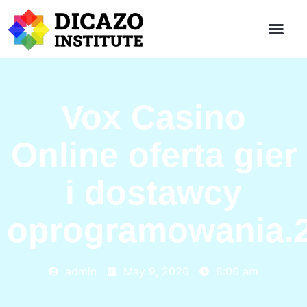
Vox Casino
Online oferta gier
i dostawcy
oprogramowania.
admin
May 9, 2026
6:06 am