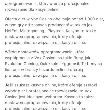
oprogramowania, który oferuje profesjonalne
rozwiązanie dla kasyn online.
Oferta gier w Vox Casino obejmuje ponad 1 000 gier,
w tym gry od znanych producentów, takich jak
NetEnt, Microgaming i Playtech. Kasyno to także
dostawca oprogramowania, który oferuje
profesjonalne rozwiązanie dla kasyn online.
Wśród dostawców oprogramowania, które
współpracują z Vox Casino, są takie firmy, jak
Evolution Gaming, Quickspin i Yggdrasil. Te firmy są
liderami w branży hazardu online i oferują
profesjonalne rozwiązanie dla kasyn online.
Jeśli szukasz kasyna online, które oferuje szeroki
wybór gier i profesjonalne rozwiązanie, to Vox
Casino jest idealnym wyborem. Kasyno to także
dostawca oprogramowania, który oferuje
profesjonalne rozwiązanie dla kasyn online.