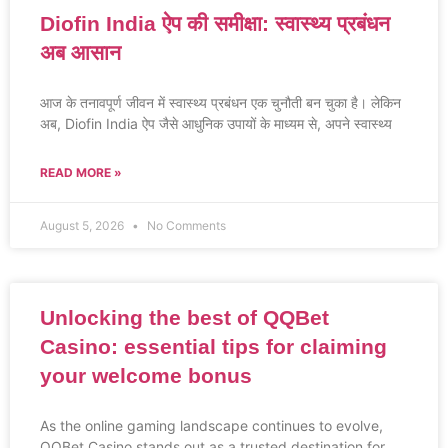
Diofin India ऐप की समीक्षा: स्वास्थ्य प्रबंधन
अब आसान
आज के तनावपूर्ण जीवन में स्वास्थ्य प्रबंधन एक चुनौती बन चुका है। लेकिन
अब, Diofin India ऐप जैसे आधुनिक उपायों के माध्यम से, अपने स्वास्थ्य
READ MORE »
August 5, 2026
No Comments
Unlocking the best of QQBet
Casino: essential tips for claiming
your welcome bonus
As the online gaming landscape continues to evolve,
QQBet Casino stands out as a trusted destination for